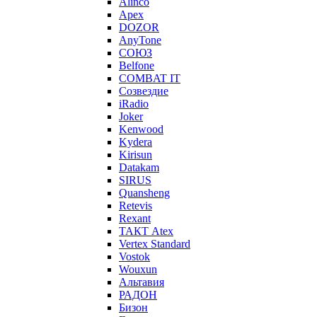
Alinco
Apex
DOZOR
AnyTone
СОЮЗ
Belfone
COMBAT IT
Созвездие
iRadio
Joker
Kenwood
Kydera
Kirisun
Datakam
SIRUS
Quansheng
Retevis
Rexant
ТАКТ Atex
Vertex Standard
Vostok
Wouxun
Альтавия
РАДОН
Бизон