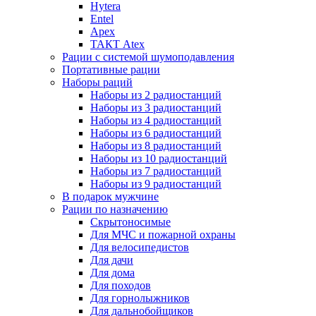
Hytera
Entel
Apex
ТАКТ Atex
Рации с системой шумоподавления
Портативные рации
Наборы раций
Наборы из 2 радиостанций
Наборы из 3 радиостанций
Наборы из 4 радиостанций
Наборы из 6 радиостанций
Наборы из 8 радиостанций
Наборы из 10 радиостанций
Наборы из 7 радиостанций
Наборы из 9 радиостанций
В подарок мужчине
Рации по назначению
Скрытоносимые
Для МЧС и пожарной охраны
Для велосипедистов
Для дачи
Для дома
Для походов
Для горнолыжников
Для дальнобойщиков