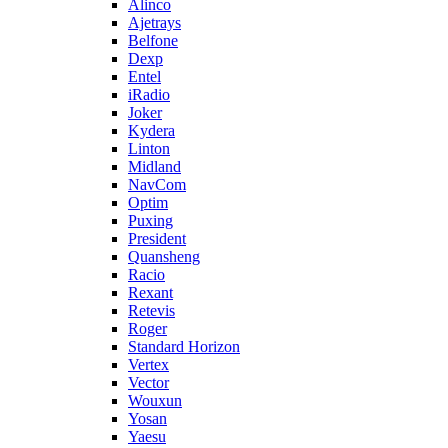
Alinco
Ajetrays
Belfone
Dexp
Entel
iRadio
Joker
Kydera
Linton
Midland
NavCom
Optim
Puxing
President
Quansheng
Racio
Rexant
Retevis
Roger
Standard Horizon
Vertex
Vector
Wouxun
Yosan
Yaesu