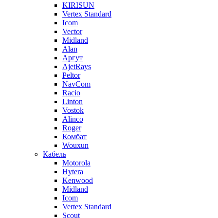
KIRISUN
Vertex Standard
Icom
Vector
Midland
Alan
Аргут
AjetRays
Peltor
NavCom
Racio
Linton
Vostok
Alinco
Roger
Комбат
Wouxun
Кабель
Motorola
Hytera
Kenwood
Midland
Icom
Vertex Standard
Scout