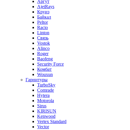
Аргут
AjetRays
Круиз
Байкал
Peltor
Racio
Linton
Связь
Vostok
Alinco
Roger
Baofeng
Security Force
Комбат
Wouxun
Гарнитуры
TurboSky
Comrade
Hytera
Motorola
Sirus
KIRISUN
Kenwood
Vertex Standard
Vector