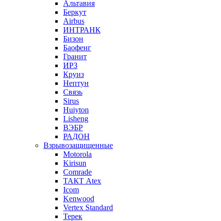
Альтавия
Беркут
Airbus
ИНТРАНК
Бизон
Баофенг
Гранит
ИРЗ
Круиз
Нептун
Связь
Sirus
Huiyton
Lisheng
ВЭБР
РАДОН
Взрывозащищенные
Motorola
Kirisun
Comrade
ТАКТ Atex
Icom
Kenwood
Vertex Standard
Терек