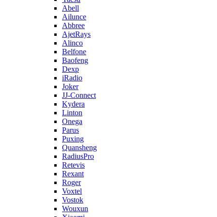
Abell
Ailunce
Abbree
AjetRays
Alinco
Belfone
Baofeng
Dexp
iRadio
Joker
JJ-Connect
Kydera
Linton
Onega
Parus
Puxing
Quansheng
RadiusPro
Retevis
Rexant
Roger
Voxtel
Vostok
Wouxun