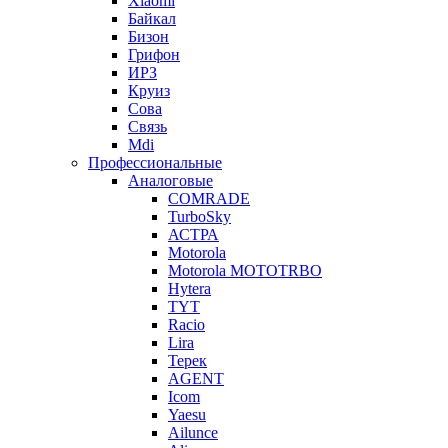
Xiaomi
Байкал
Бизон
Грифон
ИРЗ
Круиз
Сова
Связь
Mdi
Профессиональные
Аналоговые
COMRADE
TurboSky
АСТРА
Motorola
Motorola MOTOTRBO
Hytera
TYT
Racio
Lira
Терек
AGENT
Icom
Yaesu
Ailunce