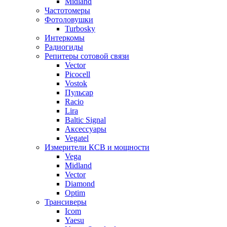
Midland
Частотомеры
Фотоловушки
Turbosky
Интеркомы
Радиогиды
Репитеры сотовой связи
Vector
Picocell
Vostok
Пульсар
Racio
Lira
Baltic Signal
Аксессуары
Vegatel
Измерители КСВ и мощности
Vega
Midland
Vector
Diamond
Optim
Трансиверы
Icom
Yaesu