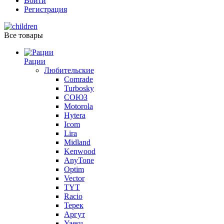
Войти
Регистрация
Все товары
Рации
Любительские
Comrade
Turbosky
СОЮЗ
Motorola
Hytera
Icom
Lira
Midland
Kenwood
AnyTone
Optim
Vector
TYT
Racio
Терек
Аргут
Yaesu