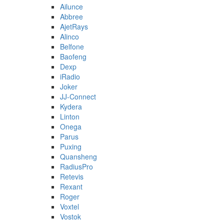
Ailunce
Abbree
AjetRays
Alinco
Belfone
Baofeng
Dexp
iRadio
Joker
JJ-Connect
Kydera
Linton
Onega
Parus
Puxing
Quansheng
RadiusPro
Retevis
Rexant
Roger
Voxtel
Vostok