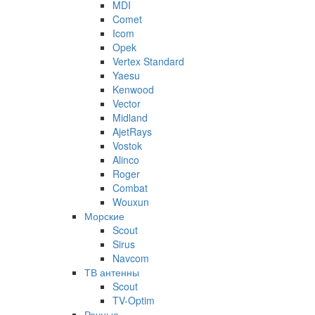
MDI
Comet
Icom
Opek
Vertex Standard
Yaesu
Kenwood
Vector
Midland
AjetRays
Vostok
Alinco
Roger
Combat
Wouxun
Морские
Scout
Sirus
Navcom
ТВ антенны
Scout
TV-Optim
Речные