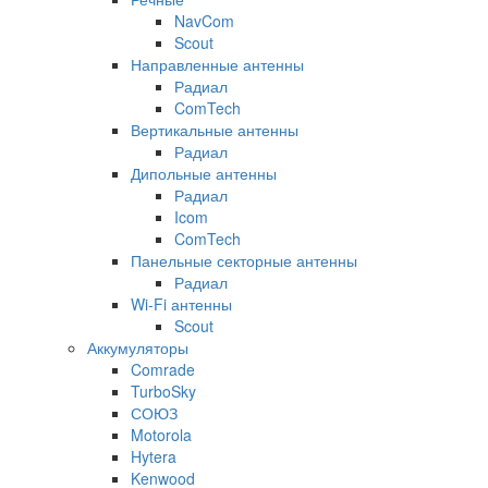
NavCom
Scout
Направленные антенны
Радиал
ComTech
Вертикальные антенны
Радиал
Дипольные антенны
Радиал
Icom
ComTech
Панельные секторные антенны
Радиал
Wi-Fi антенны
Scout
Аккумуляторы
Comrade
TurboSky
СОЮЗ
Motorola
Hytera
Kenwood