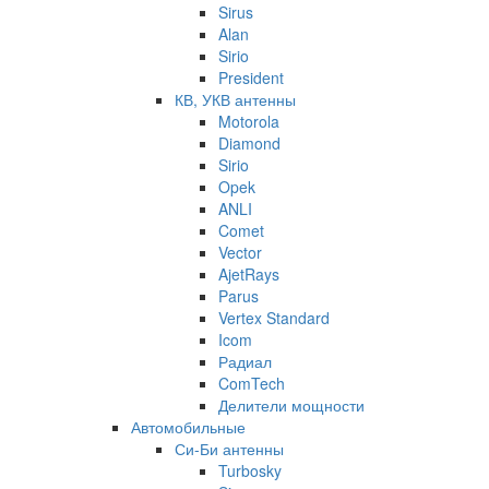
Sirus
Alan
Sirio
President
КВ, УКВ антенны
Motorola
Diamond
Sirio
Opek
ANLI
Comet
Vector
AjetRays
Parus
Vertex Standard
Icom
Радиал
ComTech
Делители мощности
Автомобильные
Си-Би антенны
Turbosky