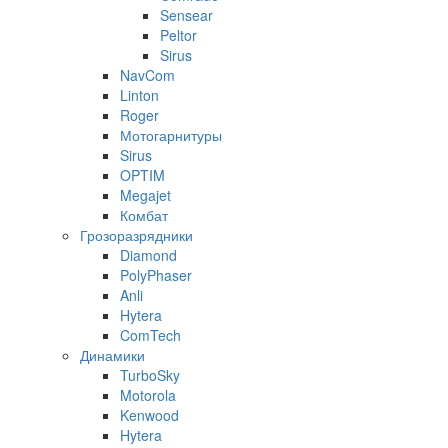
Sensear
Peltor
Sirus
NavCom
Linton
Roger
Мотогарнитуры
Sirus
OPTIM
Megajet
Комбат
Грозоразрядники
Diamond
PolyPhaser
Anli
Hytera
ComTech
Динамики
TurboSky
Motorola
Kenwood
Hytera