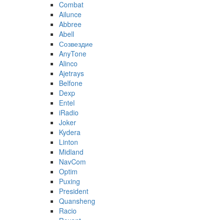
Combat
Ailunce
Abbree
Abell
Созвездие
AnyTone
Alinco
Ajetrays
Belfone
Dexp
Entel
iRadio
Joker
Kydera
Linton
Midland
NavCom
Optim
Puxing
President
Quansheng
Racio