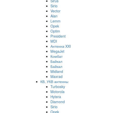
Sirus
Sirio
Vector
Alan
Lemm
Opek
Optim
President
MDI
Антенна XXI
MegaJet
Комбат
Байкал
Байкал
Midland
Maxrad
КВ, УКВ антенны
Turbosky
Motorola
Hytera
Diamond
Sirio
Opek