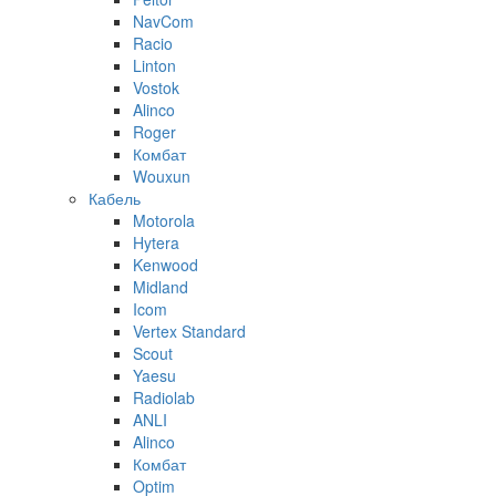
NavCom
Racio
Linton
Vostok
Alinco
Roger
Комбат
Wouxun
Кабель
Motorola
Hytera
Kenwood
Midland
Icom
Vertex Standard
Scout
Yaesu
Radiolab
ANLI
Alinco
Комбат
Optim