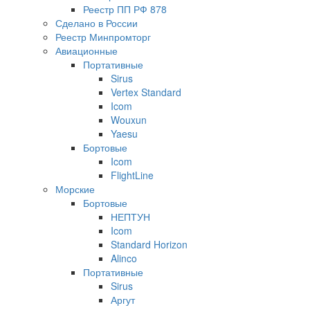
Реестр ПП РФ 878
Сделано в России
Реестр Минпромторг
Авиационные
Портативные
Sirus
Vertex Standard
Icom
Wouxun
Yaesu
Бортовые
Icom
FlightLine
Морские
Бортовые
НЕПТУН
Icom
Standard Horizon
Alinco
Портативные
Sirus
Аргут