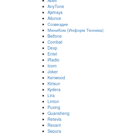
Abell
AnyTone
Ajetrays
Ailunce
Созвездие
МиниКом (Информ Техника)
Belfone
Combat
Dexp
Entel
iRadio
Icom
Joker
Kenwood
Kirisun
Kydera
Lira
Linton
Puxing
Quansheng
Retevis
Rexant
Sepura