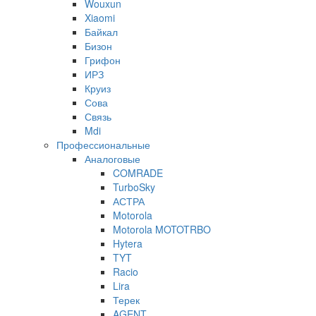
Wouxun
Xiaomi
Байкал
Бизон
Грифон
ИРЗ
Круиз
Сова
Связь
Mdi
Профессиональные
Аналоговые
COMRADE
TurboSky
АСТРА
Motorola
Motorola MOTOTRBO
Hytera
TYT
Racio
Lira
Терек
AGENT