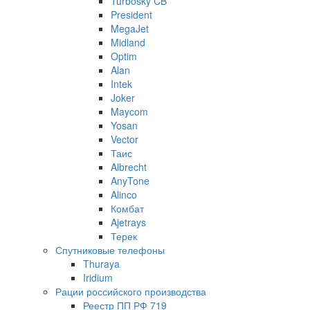
Turbosky CB
President
MegaJet
Midland
Optim
Alan
Intek
Joker
Maycom
Yosan
Vector
Таис
Albrecht
AnyTone
Alinco
Комбат
Ajetrays
Терек
Спутниковые телефоны
Thuraya
Iridium
Рации российского производства
Реестр ПП РФ 719