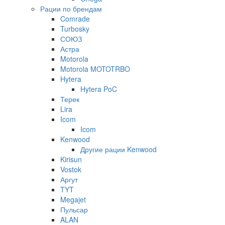
Рации по брендам
Comrade
Turbosky
СОЮЗ
Астра
Motorola
Motorola MOTOTRBO
Hytera
Hytera PoC
Терек
Lira
Icom
Icom
Kenwood
Другие рации Kenwood
Kirisun
Vostok
Аргут
TYT
Megajet
Пульсар
ALAN