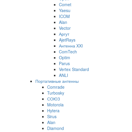
Comet
Yaesu
ICOM
Alan
Vector
Аргут
AjetRays
Антенна XXI
ComTech
Optim
Parus
Vertex Standard
ANLI
Портативные антенны
Comrade
Turbosky
СОЮЗ
Motorola
Hytera
Sirus
Alan
Diamond