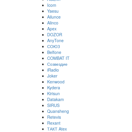
Icom
Yaesu
Ailunce
Alinco
Apex
DOZOR
AnyTone
СОЮЗ
Belfone
COMBAT IT
Созвездие
iRadio
Joker
Kenwood
Kydera
Kirisun
Datakam
SIRUS
Quansheng
Retevis
Rexant
ТАКТ Atex