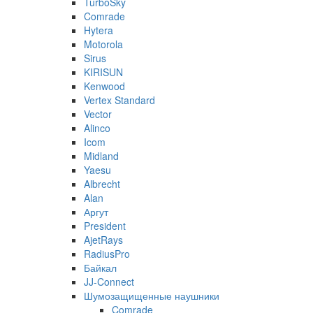
TurboSky
Comrade
Hytera
Motorola
Sirus
KIRISUN
Kenwood
Vertex Standard
Vector
Alinco
Icom
Midland
Yaesu
Albrecht
Alan
Аргут
President
AjetRays
RadiusPro
Байкал
JJ-Connect
Шумозащищенные наушники
Comrade