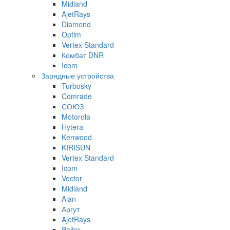
Midland
AjetRays
Diamond
Optim
Vertex Standard
Комбат DNR
Icom
Зарядные устройства
Turbosky
Comrade
СОЮЗ
Motorola
Hytera
Kenwood
KIRISUN
Vertex Standard
Icom
Vector
Midland
Alan
Аргут
AjetRays
Peltor