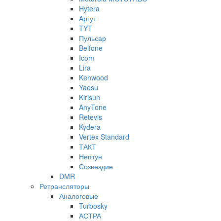
Hytera
Аргут
TYT
Пульсар
Belfone
Icom
Lira
Kenwood
Yaesu
Kirisun
AnyTone
Retevis
Kydera
Vertex Standard
ТАКТ
Нептун
Созвездие
DMR
Ретрансляторы
Аналоговые
Turbosky
АСТРА