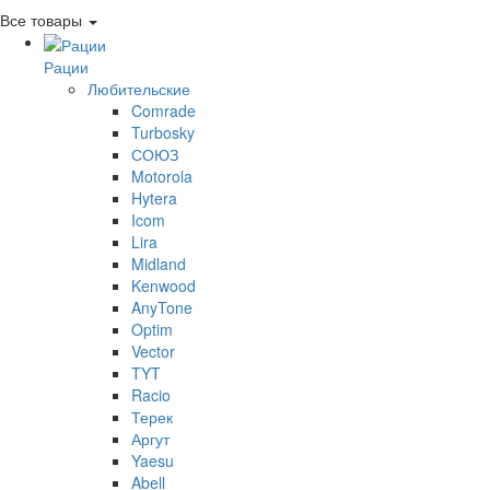
Все товары
Рации
Любительские
Comrade
Turbosky
СОЮЗ
Motorola
Hytera
Icom
Lira
Midland
Kenwood
AnyTone
Optim
Vector
TYT
Racio
Терек
Аргут
Yaesu
Abell