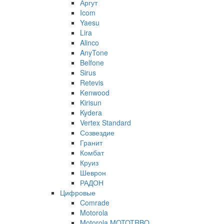
Аргут
Icom
Yaesu
Lira
Alinco
AnyTone
Belfone
Sirus
Retevis
Kenwood
Kirisun
Kydera
Vertex Standard
Созвездие
Гранит
Комбат
Круиз
Шеврон
РАДОН
Цифровые
Comrade
Motorola
Motorola MOTOTRBO