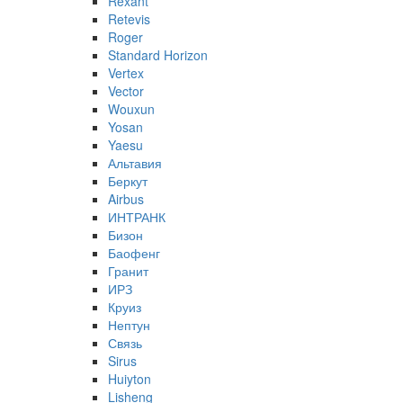
Rexant
Retevis
Roger
Standard Horizon
Vertex
Vector
Wouxun
Yosan
Yaesu
Альтавия
Беркут
Airbus
ИНТРАНК
Бизон
Баофенг
Гранит
ИРЗ
Круиз
Нептун
Связь
Sirus
Huiyton
Lisheng