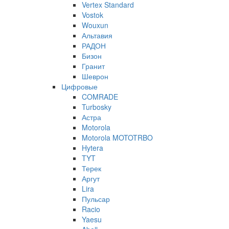
Vertex Standard
Vostok
Wouxun
Альтавия
РАДОН
Бизон
Гранит
Шеврон
Цифровые
COMRADE
Turbosky
Астра
Motorola
Motorola MOTOTRBO
Hytera
TYT
Терек
Аргут
Lira
Пульсар
Racio
Yaesu