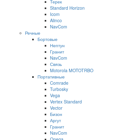
Терек
Standard Horizon
Icom
Alinco
NavCom
Речные
Бортовые
Нептун
Гранит
NavCom
Связь
Motorola MOTOTRBO
Портативные
Comrade
Turbosky
Vega
Vertex Standard
Vector
Бизон
Аргут
Гранит
NavCom
Onega