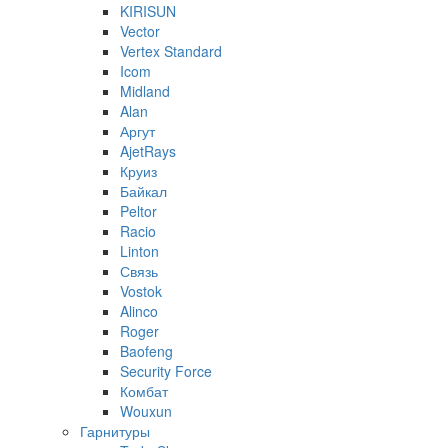
KIRISUN
Vector
Vertex Standard
Icom
Midland
Alan
Аргут
AjetRays
Круиз
Байкал
Peltor
Racio
Linton
Связь
Vostok
Alinco
Roger
Baofeng
Security Force
Комбат
Wouxun
Гарнитуры