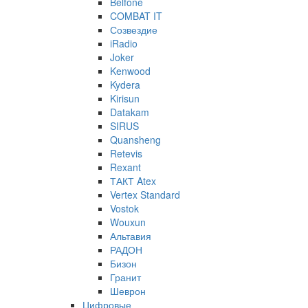
Belfone
COMBAT IT
Созвездие
iRadio
Joker
Kenwood
Kydera
Kirisun
Datakam
SIRUS
Quansheng
Retevis
Rexant
ТАКТ Atex
Vertex Standard
Vostok
Wouxun
Альтавия
РАДОН
Бизон
Гранит
Шеврон
Цифровые