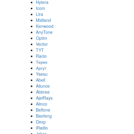
Hytera
Icom
Lira
Midland
Kenwood
AnyTone
Optim
Vector
TYT
Racio
Терек
Аргут
Yaesu
Abell
Ailunce
Abbree
AjetRays
Alinco
Belfone
Baofeng
Dexp
iRadio
Joker