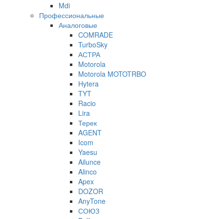
Mdi
Профессиональные
Аналоговые
COMRADE
TurboSky
АСТРА
Motorola
Motorola MOTOTRBO
Hytera
TYT
Racio
Lira
Терек
AGENT
Icom
Yaesu
Ailunce
Alinco
Apex
DOZOR
AnyTone
СОЮЗ