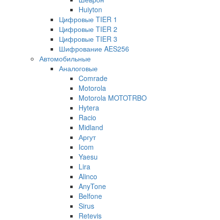
Huiyton
Цифровые TIER 1
Цифровые TIER 2
Цифровые TIER 3
Шифрование AES256
Автомобильные
Аналоговые
Comrade
Motorola
Motorola MOTOTRBO
Hytera
Racio
Midland
Аргут
Icom
Yaesu
Lira
Alinco
AnyTone
Belfone
Sirus
Retevis