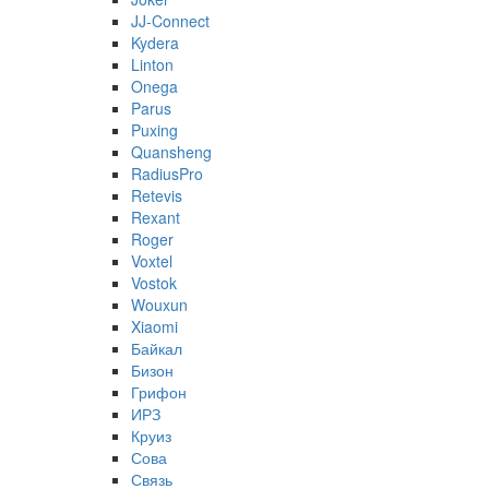
JJ-Connect
Kydera
Linton
Onega
Parus
Puxing
Quansheng
RadiusPro
Retevis
Rexant
Roger
Voxtel
Vostok
Wouxun
Xiaomi
Байкал
Бизон
Грифон
ИРЗ
Круиз
Сова
Связь