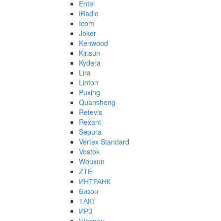
Entel
iRadio
Icom
Joker
Kenwood
Kirisun
Kydera
Lira
Linton
Puxing
Quansheng
Retevis
Rexant
Sepura
Vertex Standard
Vostok
Wouxun
ZTE
ИНТРАНК
Бизон
ТАКТ
ИРЗ
Шеврон