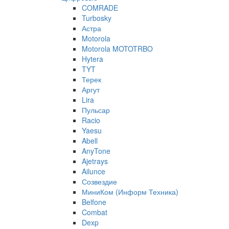
COMRADE
Turbosky
Астра
Motorola
Motorola MOTOTRBO
Hytera
TYT
Терек
Аргут
Lira
Пульсар
Racio
Yaesu
Abell
AnyTone
Ajetrays
Ailunce
Созвездие
МиниКом (Информ Техника)
Belfone
Combat
Dexp