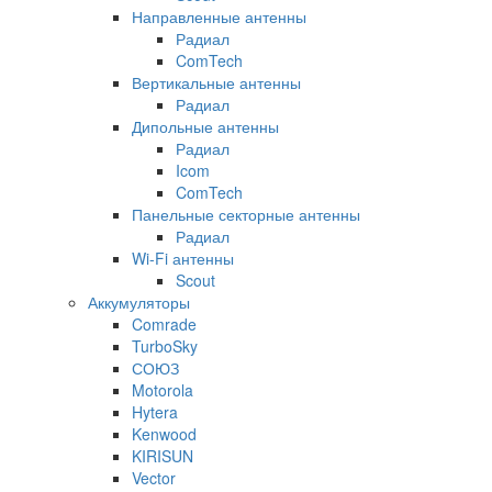
Направленные антенны
Радиал
ComTech
Вертикальные антенны
Радиал
Дипольные антенны
Радиал
Icom
ComTech
Панельные секторные антенны
Радиал
Wi-Fi антенны
Scout
Аккумуляторы
Comrade
TurboSky
СОЮЗ
Motorola
Hytera
Kenwood
KIRISUN
Vector