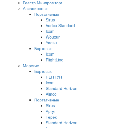
Реестр Минпромторг
Авиационные
Портативные
Sirus
Vertex Standard
Icom
Wouxun
Yaesu
Бортовые
Icom
FlightLine
Морские
Бортовые
НЕПТУН
Icom
Standard Horizon
Alinco
Портативные
Sirus
Аргут
Терек
Standard Horizon