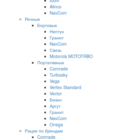
Icom
Alinco
NavCom
Речные
Бортовые
Нептун
Гранит
NavCom
Связь
Motorola MOTOTRBO
Портативные
Comrade
Turbosky
Vega
Vertex Standard
Vector
Бизон
Аргут
Гранит
NavCom
Onega
Рации по брендам
Comrade