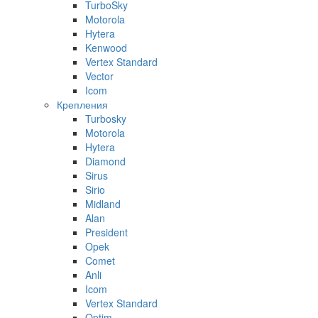
TurboSky
Motorola
Hytera
Kenwood
Vertex Standard
Vector
Icom
Крепления
Turbosky
Motorola
Hytera
Diamond
Sirus
Sirio
Midland
Alan
President
Opek
Comet
Anli
Icom
Vertex Standard
Optim