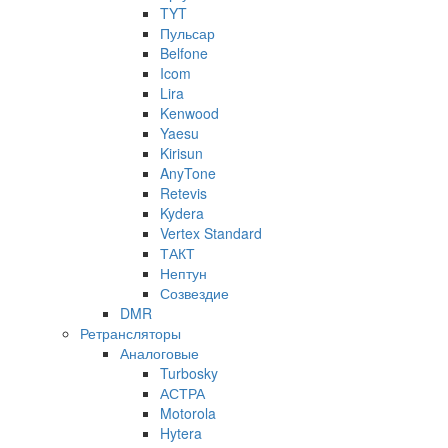
TYT
Пульсар
Belfone
Icom
Lira
Kenwood
Yaesu
Kirisun
AnyTone
Retevis
Kydera
Vertex Standard
ТАКТ
Нептун
Созвездие
DMR
Ретрансляторы
Аналоговые
Turbosky
АСТРА
Motorola
Hytera