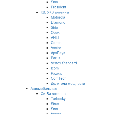
Sirio
President
КВ, УКВ антенны
Motorola
Diamond
Sirio
Opek
ANLI
Comet
Vector
AjetRays
Parus
Vertex Standard
Icom
Радиал
ComTech
Делители мощности
Автомобильные
Си-Би антенны
Turbosky
Sirus
Sirio
Vector