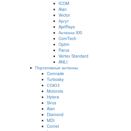
ICOM
Alan
Vector
Аргут
AjetRays
Антенна XXI
ComTech
Optim
Parus
Vertex Standard
ANLI
Портативные антенны
Comrade
Turbosky
СОЮЗ
Motorola
Hytera
Sirus
Alan
Diamond
MDI
Comet