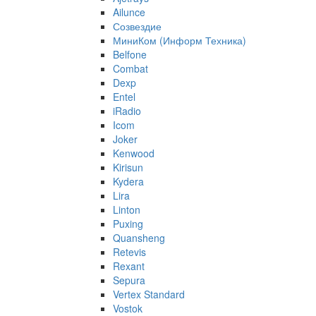
Ailunce
Созвездие
МиниКом (Информ Техника)
Belfone
Combat
Dexp
Entel
iRadio
Icom
Joker
Kenwood
Kirisun
Kydera
Lira
Linton
Puxing
Quansheng
Retevis
Rexant
Sepura
Vertex Standard
Vostok