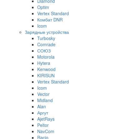
Diamond
Optim
Vertex Standard
Комбат DNR
Icom
Зарядные устройства
Turbosky
Comrade
СОЮЗ
Motorola
Hytera
Kenwood
KIRISUN
Vertex Standard
Icom
Vector
Midland
Alan
Аргут
AjetRays
Peltor
NavCom
Racio