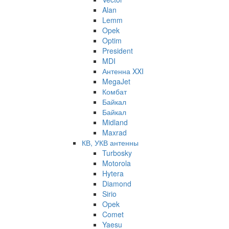
Alan
Lemm
Opek
Optim
President
MDI
Антенна XXI
MegaJet
Комбат
Байкал
Байкал
Midland
Maxrad
КВ, УКВ антенны
Turbosky
Motorola
Hytera
Diamond
Sirio
Opek
Comet
Yaesu