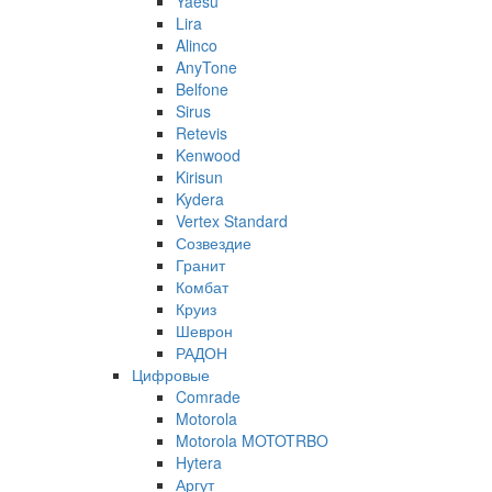
Yaesu
Lira
Alinco
AnyTone
Belfone
Sirus
Retevis
Kenwood
Kirisun
Kydera
Vertex Standard
Созвездие
Гранит
Комбат
Круиз
Шеврон
РАДОН
Цифровые
Comrade
Motorola
Motorola MOTOTRBO
Hytera
Аргут