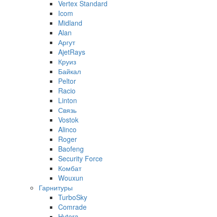
Vertex Standard
Icom
Midland
Alan
Аргут
AjetRays
Круиз
Байкал
Peltor
Racio
Linton
Связь
Vostok
Alinco
Roger
Baofeng
Security Force
Комбат
Wouxun
Гарнитуры
TurboSky
Comrade
Hytera