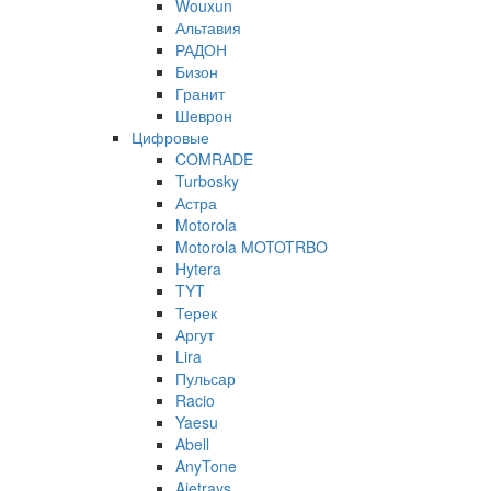
Wouxun
Альтавия
РАДОН
Бизон
Гранит
Шеврон
Цифровые
COMRADE
Turbosky
Астра
Motorola
Motorola MOTOTRBO
Hytera
TYT
Терек
Аргут
Lira
Пульсар
Racio
Yaesu
Abell
AnyTone
Ajetrays