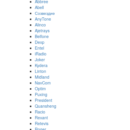
Abbree
Abell
Созвездие
AnyTone
Alinco
Ajetrays
Belfone
Dexp
Entel
iRadio
Joker
Kydera
Linton
Midland
NavCom
Optim
Puxing
President
Quansheng
Racio
Rexant
Retevis
Roger