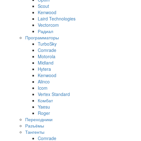
Scout
Kenwood
Laird Technologies
Vectorcom
Радиал
Программаторы
TurboSky
Comrade
Motorola
Midland
Hytera
Kenwood
Alinco
Icom
Vertex Standard
Комбат
Yaesu
Roger
Переходники
Разъёмы
Тангенты
Comrade