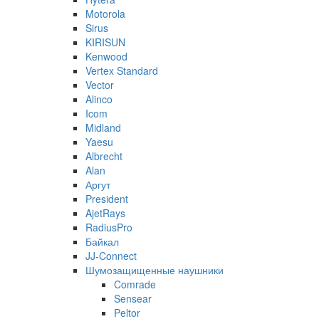
Motorola
Sirus
KIRISUN
Kenwood
Vertex Standard
Vector
Alinco
Icom
Midland
Yaesu
Albrecht
Alan
Аргут
President
AjetRays
RadiusPro
Байкал
JJ-Connect
Шумозащищенные наушники
Comrade
Sensear
Peltor