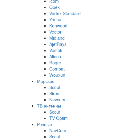
Icom
Opek
Vertex Standard
Yaesu
Kenwood
Vector
Midland
AjetRays
Vostok
Alinco
Roger
Combat
Wouxun
Морские
Scout
Sirus
Navcom
ТВ антенны
Scout
TV-Optim
Речные
NavCom
Scout