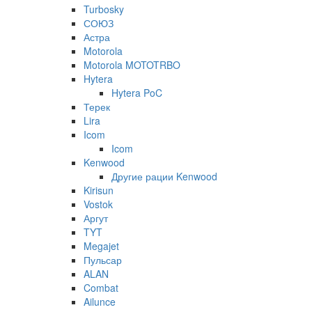
Turbosky
СОЮЗ
Астра
Motorola
Motorola MOTOTRBO
Hytera
Hytera PoC
Терек
Lira
Icom
Icom
Kenwood
Другие рации Kenwood
Kirisun
Vostok
Аргут
TYT
Megajet
Пульсар
ALAN
Combat
Ailunce