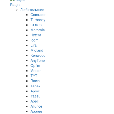
Рации
Любительские
Comrade
Turbosky
СОЮЗ
Motorola
Hytera
Icom
Lira
Midland
Kenwood
AnyTone
Optim
Vector
TYT
Racio
Терек
Аргут
Yaesu
Abell
Ailunce
Abbree