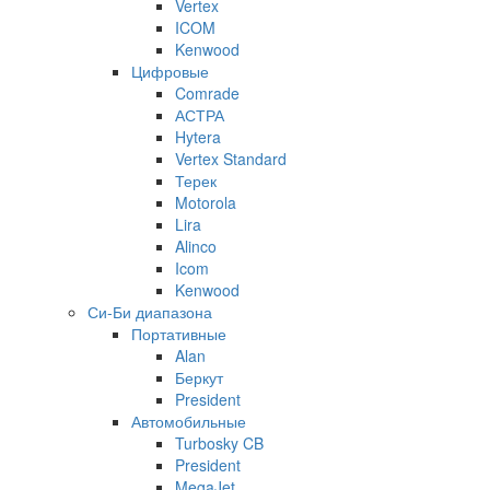
Vertex
ICOM
Kenwood
Цифровые
Comrade
АСТРА
Hytera
Vertex Standard
Терек
Motorola
Lira
Alinco
Icom
Kenwood
Си-Би диапазона
Портативные
Alan
Беркут
President
Автомобильные
Turbosky CB
President
MegaJet