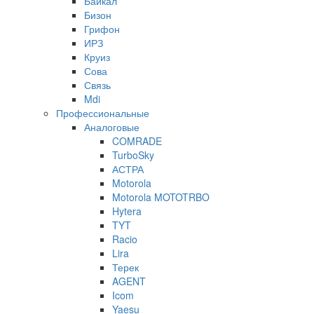
Байкал
Бизон
Грифон
ИРЗ
Круиз
Сова
Связь
Mdi
Профессиональные
Аналоговые
COMRADE
TurboSky
АСТРА
Motorola
Motorola MOTOTRBO
Hytera
TYT
Racio
Lira
Терек
AGENT
Icom
Yaesu