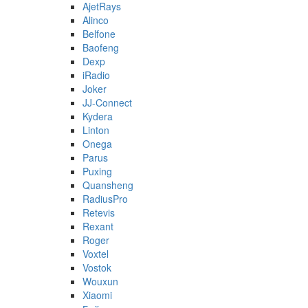
AjetRays
Alinco
Belfone
Baofeng
Dexp
iRadio
Joker
JJ-Connect
Kydera
Linton
Onega
Parus
Puxing
Quansheng
RadiusPro
Retevis
Rexant
Roger
Voxtel
Vostok
Wouxun
Xiaomi