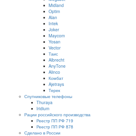
Midland
Optim
Alan
Intek
Joker
Maycom
Yosan
Vector
Таис
Albrecht
AnyTone
Alinco
Комбат
Ajetrays
Терек
Спутниковые телефоны
Thuraya
Iridium
Рации российского производства
Реестр ПП РФ 719
Реестр ПП РФ 878
Сделано в России