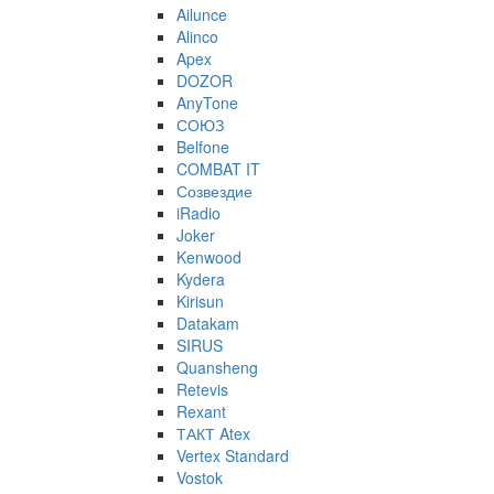
Ailunce
Alinco
Apex
DOZOR
AnyTone
СОЮЗ
Belfone
COMBAT IT
Созвездие
iRadio
Joker
Kenwood
Kydera
Kirisun
Datakam
SIRUS
Quansheng
Retevis
Rexant
ТАКТ Atex
Vertex Standard
Vostok