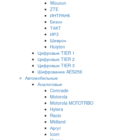
Wouxun
ZTE
ИНТРАНК
Бизон
ТАКТ
ИРЗ
Шеврон
Huiyton
Цифровые TIER 1
Цифровые TIER 2
Цифровые TIER 3
Шифрование AES256
Автомобильные
Аналоговые
Comrade
Motorola
Motorola MOTOTRBO
Hytera
Racio
Midland
Аргут
Icom