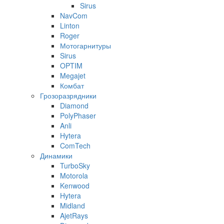
Sirus
NavCom
Linton
Roger
Мотогарнитуры
Sirus
OPTIM
Megajet
Комбат
Грозоразрядники
Diamond
PolyPhaser
Anli
Hytera
ComTech
Динамики
TurboSky
Motorola
Kenwood
Hytera
Midland
AjetRays