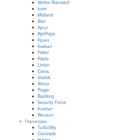
Vertex Standard
Icom
Midland
Alan
Аргут
AjetRays
Круиз
Байкал
Peltor
Racio
Linton
Связь
Vostok
Alinco
Roger
Baofeng
Security Force
Комбат
Wouxun
Гарнитуры
TurboSky
Comrade
Hytera