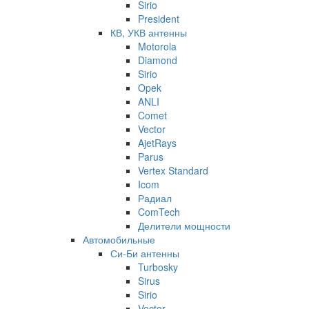
Sirio
President
КВ, УКВ антенны
Motorola
Diamond
Sirio
Opek
ANLI
Comet
Vector
AjetRays
Parus
Vertex Standard
Icom
Радиал
ComTech
Делители мощности
Автомобильные
Си-Би антенны
Turbosky
Sirus
Sirio
Vector