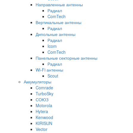
Направленные антенны
Радиал
ComTech
Вертикальные антенны
Радиал
Дипольные антенны
Радиал
Icom
ComTech
Панельные секторные антенны
Радиал
Wi-Fi антенны
Scout
Аккумуляторы
Comrade
TurboSky
СОЮЗ
Motorola
Hytera
Kenwood
KIRISUN
Vector