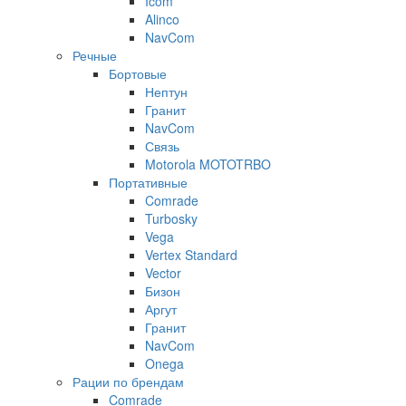
Icom
Alinco
NavCom
Речные
Бортовые
Нептун
Гранит
NavCom
Связь
Motorola MOTOTRBO
Портативные
Comrade
Turbosky
Vega
Vertex Standard
Vector
Бизон
Аргут
Гранит
NavCom
Onega
Рации по брендам
Comrade