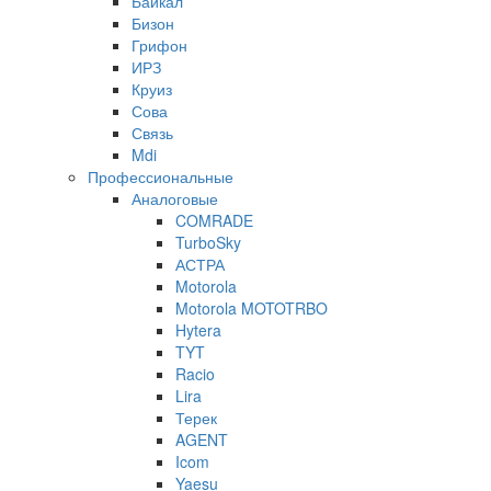
Байкал
Бизон
Грифон
ИРЗ
Круиз
Сова
Связь
Mdi
Профессиональные
Аналоговые
COMRADE
TurboSky
АСТРА
Motorola
Motorola MOTOTRBO
Hytera
TYT
Racio
Lira
Терек
AGENT
Icom
Yaesu