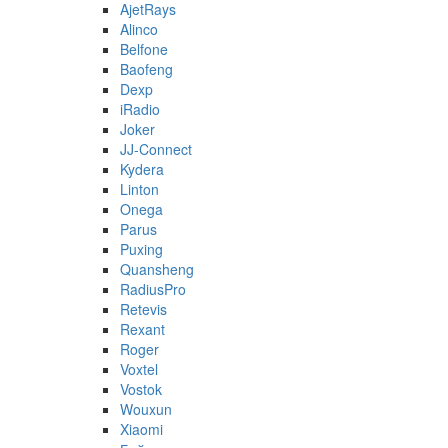
AjetRays
Alinco
Belfone
Baofeng
Dexp
iRadio
Joker
JJ-Connect
Kydera
Linton
Onega
Parus
Puxing
Quansheng
RadiusPro
Retevis
Rexant
Roger
Voxtel
Vostok
Wouxun
Xiaomi