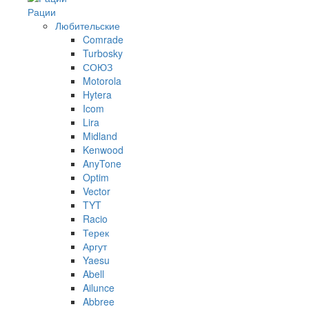
Рации
Любительские
Comrade
Turbosky
СОЮЗ
Motorola
Hytera
Icom
Lira
Midland
Kenwood
AnyTone
Optim
Vector
TYT
Racio
Терек
Аргут
Yaesu
Abell
Ailunce
Abbree