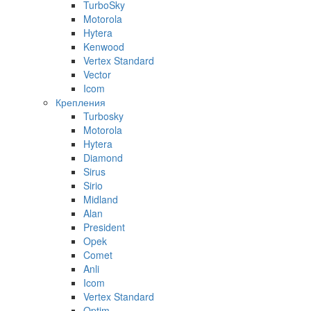
TurboSky
Motorola
Hytera
Kenwood
Vertex Standard
Vector
Icom
Крепления
Turbosky
Motorola
Hytera
Diamond
Sirus
Sirio
Midland
Alan
President
Opek
Comet
Anli
Icom
Vertex Standard
Optim