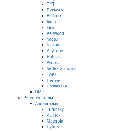
TYT
Пульсар
Belfone
Icom
Lira
Kenwood
Yaesu
Kirisun
AnyTone
Retevis
Kydera
Vertex Standard
ТАКТ
Нептун
Созвездие
DMR
Ретрансляторы
Аналоговые
Turbosky
АСТРА
Motorola
Hytera