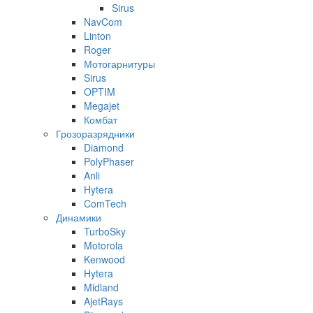
Sirus
NavCom
Linton
Roger
Мотогарнитуры
Sirus
OPTIM
Megajet
Комбат
Грозоразрядники
Diamond
PolyPhaser
Anli
Hytera
ComTech
Динамики
TurboSky
Motorola
Kenwood
Hytera
Midland
AjetRays