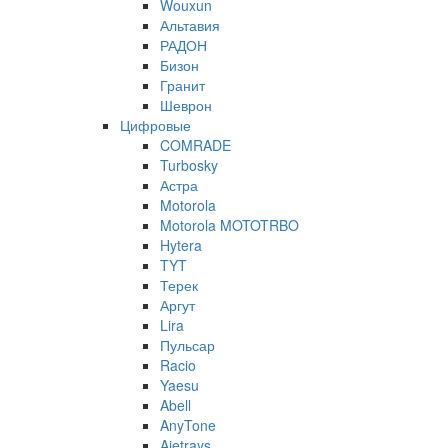
Wouxun
Альтавия
РАДОН
Бизон
Гранит
Шеврон
Цифровые
COMRADE
Turbosky
Астра
Motorola
Motorola MOTOTRBO
Hytera
TYT
Терек
Аргут
Lira
Пульсар
Racio
Yaesu
Abell
AnyTone
Ajetrays