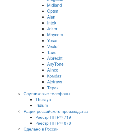
Midland
Optim
Alan
Intek
Joker
Maycom
Yosan
Vector
Таис
Albrecht
AnyTone
Alinco
Комбат
Ajetrays
Терек
Спутниковые телефоны
Thuraya
Iridium
Рации российского производства
Реестр ПП РФ 719
Реестр ПП РФ 878
Сделано в России