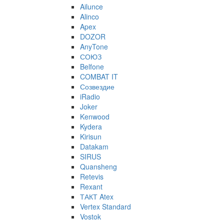
Ailunce
Alinco
Apex
DOZOR
AnyTone
СОЮЗ
Belfone
COMBAT IT
Созвездие
iRadio
Joker
Kenwood
Kydera
Kirisun
Datakam
SIRUS
Quansheng
Retevis
Rexant
ТАКТ Atex
Vertex Standard
Vostok