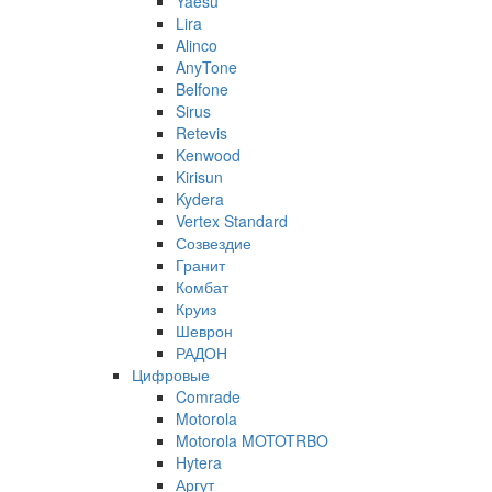
Yaesu
Lira
Alinco
AnyTone
Belfone
Sirus
Retevis
Kenwood
Kirisun
Kydera
Vertex Standard
Созвездие
Гранит
Комбат
Круиз
Шеврон
РАДОН
Цифровые
Comrade
Motorola
Motorola MOTOTRBO
Hytera
Аргут