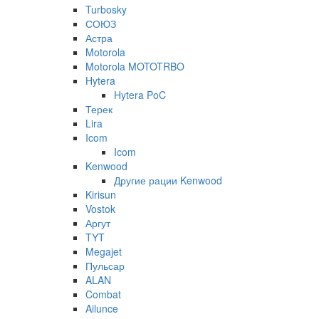
Turbosky
СОЮЗ
Астра
Motorola
Motorola MOTOTRBO
Hytera
Hytera PoC
Терек
Lira
Icom
Icom
Kenwood
Другие рации Kenwood
Kirisun
Vostok
Аргут
TYT
Megajet
Пульсар
ALAN
Combat
Ailunce