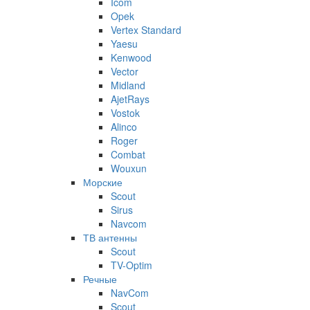
Icom
Opek
Vertex Standard
Yaesu
Kenwood
Vector
Midland
AjetRays
Vostok
Alinco
Roger
Combat
Wouxun
Морские
Scout
Sirus
Navcom
ТВ антенны
Scout
TV-Optim
Речные
NavCom
Scout