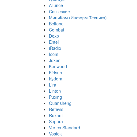
Ailunce
Созвездие
МиниКом (Информ Техника)
Belfone
Combat
Dexp
Entel
iRadio
Icom
Joker
Kenwood
Kirisun
Kydera
Lira
Linton
Puxing
Quansheng
Retevis
Rexant
Sepura
Vertex Standard
Vostok