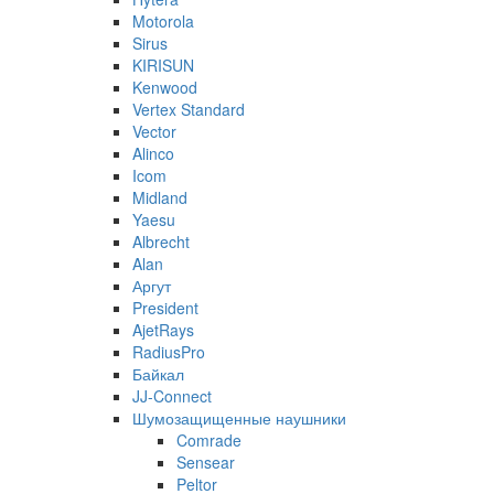
Motorola
Sirus
KIRISUN
Kenwood
Vertex Standard
Vector
Alinco
Icom
Midland
Yaesu
Albrecht
Alan
Аргут
President
AjetRays
RadiusPro
Байкал
JJ-Connect
Шумозащищенные наушники
Comrade
Sensear
Peltor