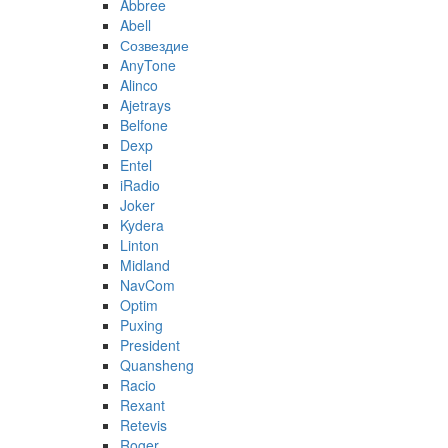
Abbree
Abell
Созвездие
AnyTone
Alinco
Ajetrays
Belfone
Dexp
Entel
iRadio
Joker
Kydera
Linton
Midland
NavCom
Optim
Puxing
President
Quansheng
Racio
Rexant
Retevis
Roger