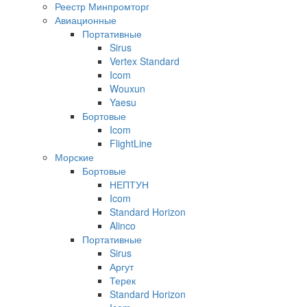
Реестр Минпромторг
Авиационные
Портативные
Sirus
Vertex Standard
Icom
Wouxun
Yaesu
Бортовые
Icom
FlightLine
Морские
Бортовые
НЕПТУН
Icom
Standard Horizon
Alinco
Портативные
Sirus
Аргут
Терек
Standard Horizon