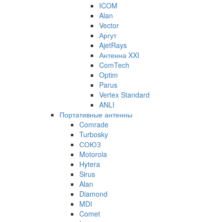
ICOM
Alan
Vector
Аргут
AjetRays
Антенна XXI
ComTech
Optim
Parus
Vertex Standard
ANLI
Портативные антенны
Comrade
Turbosky
СОЮЗ
Motorola
Hytera
Sirus
Alan
Diamond
MDI
Comet