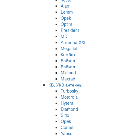
Alan
Lemm
Opek
Optim
President
MDI
Антенна XXI
MegaJet
Комбат
Байкал
Байкал
Midland
Maxrad
КВ, УКВ антенны
Turbosky
Motorola
Hytera
Diamond
Sirio
Opek
Comet
Yaesu