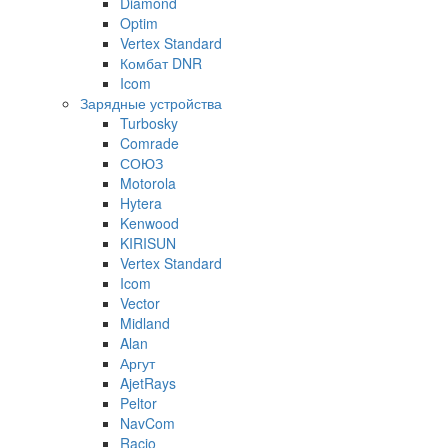
Diamond
Optim
Vertex Standard
Комбат DNR
Icom
Зарядные устройства
Turbosky
Comrade
СОЮЗ
Motorola
Hytera
Kenwood
KIRISUN
Vertex Standard
Icom
Vector
Midland
Alan
Аргут
AjetRays
Peltor
NavCom
Racio