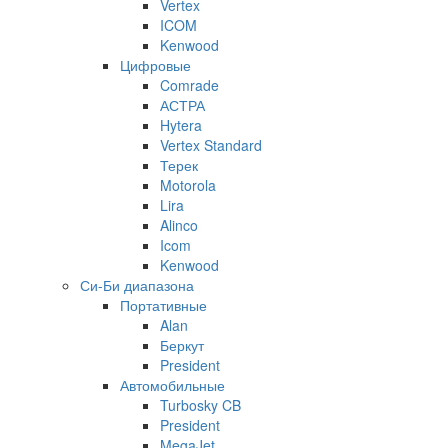
Vertex
ICOM
Kenwood
Цифровые
Comrade
АСТРА
Hytera
Vertex Standard
Терек
Motorola
Lira
Alinco
Icom
Kenwood
Си-Би диапазона
Портативные
Alan
Беркут
President
Автомобильные
Turbosky CB
President
MegaJet