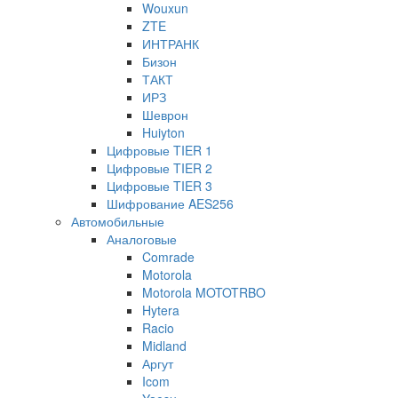
Wouxun
ZTE
ИНТРАНК
Бизон
ТАКТ
ИРЗ
Шеврон
Huiyton
Цифровые TIER 1
Цифровые TIER 2
Цифровые TIER 3
Шифрование AES256
Автомобильные
Аналоговые
Comrade
Motorola
Motorola MOTOTRBO
Hytera
Racio
Midland
Аргут
Icom