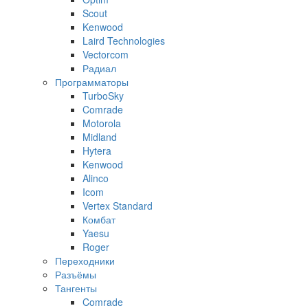
Scout
Kenwood
Laird Technologies
Vectorcom
Радиал
Программаторы
TurboSky
Comrade
Motorola
Midland
Hytera
Kenwood
Alinco
Icom
Vertex Standard
Комбат
Yaesu
Roger
Переходники
Разъёмы
Тангенты
Comrade