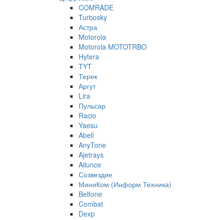
COMRADE
Turbosky
Астра
Motorola
Motorola MOTOTRBO
Hytera
TYT
Терек
Аргут
Lira
Пульсар
Racio
Yaesu
Abell
AnyTone
Ajetrays
Ailunce
Созвездие
МиниКом (Информ Техника)
Belfone
Combat
Dexp