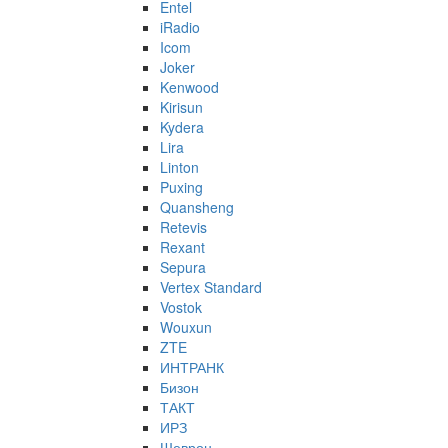
Entel
iRadio
Icom
Joker
Kenwood
Kirisun
Kydera
Lira
Linton
Puxing
Quansheng
Retevis
Rexant
Sepura
Vertex Standard
Vostok
Wouxun
ZTE
ИНТРАНК
Бизон
ТАКТ
ИРЗ
Шеврон