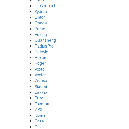
JJ-Connect
Kydera
Linton
Onega
Parus
Puxing
Quansheng
RadiusPro
Retevis
Rexant
Roger
Voxtel
Vostok
Wouxun
Xiaomi
Байкал
Бизон
Грифон
ИРЗ
Круиз
Сова
Связь