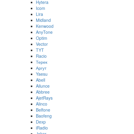
Hytera
Icom
Lira
Midland
Kenwood
AnyTone
Optim
Vector
TYT
Racio
Терек
Аргут
Yaesu
Abell
Ailunce
Abbree
AjetRays
Alinco
Belfone
Baofeng
Dexp
iRadio
Joker