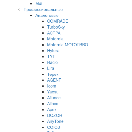
Mdi
Профессиональные
Аналоговые
COMRADE
TurboSky
АСТРА
Motorola
Motorola MOTOTRBO
Hytera
TYT
Racio
Lira
Терек
AGENT
Icom
Yaesu
Ailunce
Alinco
Apex
DOZOR
AnyTone
СОЮЗ