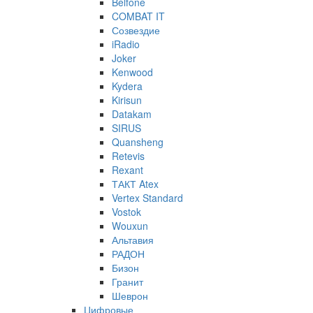
Belfone
COMBAT IT
Созвездие
iRadio
Joker
Kenwood
Kydera
Kirisun
Datakam
SIRUS
Quansheng
Retevis
Rexant
ТАКТ Atex
Vertex Standard
Vostok
Wouxun
Альтавия
РАДОН
Бизон
Гранит
Шеврон
Цифровые