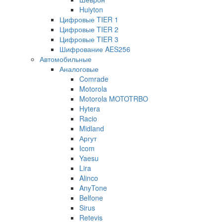
Huiyton
Цифровые TIER 1
Цифровые TIER 2
Цифровые TIER 3
Шифрование AES256
Автомобильные
Аналоговые
Comrade
Motorola
Motorola MOTOTRBO
Hytera
Racio
Midland
Аргут
Icom
Yaesu
Lira
Alinco
AnyTone
Belfone
Sirus
Retevis