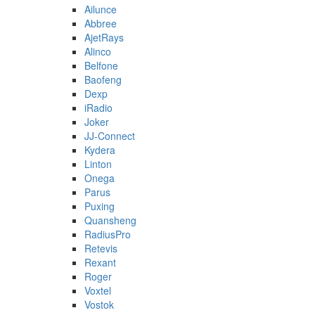
Ailunce
Abbree
AjetRays
Alinco
Belfone
Baofeng
Dexp
iRadio
Joker
JJ-Connect
Kydera
Linton
Onega
Parus
Puxing
Quansheng
RadiusPro
Retevis
Rexant
Roger
Voxtel
Vostok