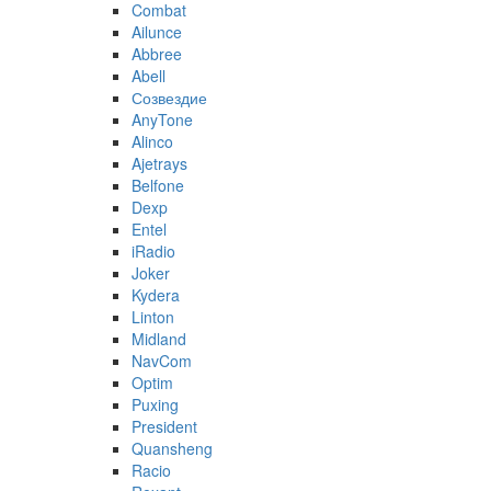
Combat
Ailunce
Abbree
Abell
Созвездие
AnyTone
Alinco
Ajetrays
Belfone
Dexp
Entel
iRadio
Joker
Kydera
Linton
Midland
NavCom
Optim
Puxing
President
Quansheng
Racio