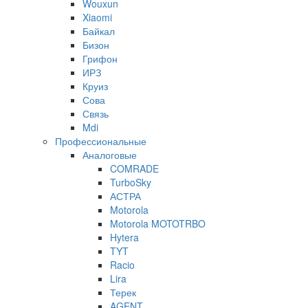
Wouxun
Xiaomi
Байкал
Бизон
Грифон
ИРЗ
Круиз
Сова
Связь
Mdi
Профессиональные
Аналоговые
COMRADE
TurboSky
АСТРА
Motorola
Motorola MOTOTRBO
Hytera
TYT
Racio
Lira
Терек
AGENT