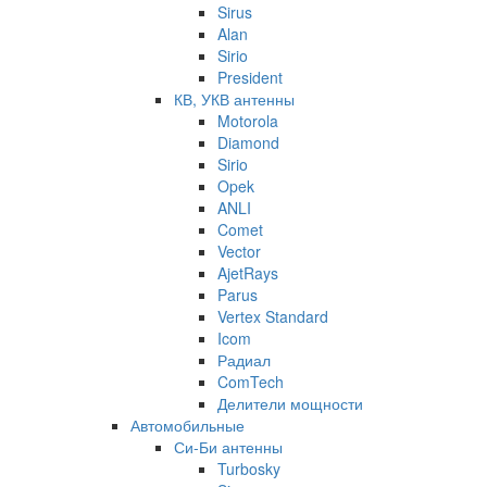
Sirus
Alan
Sirio
President
КВ, УКВ антенны
Motorola
Diamond
Sirio
Opek
ANLI
Comet
Vector
AjetRays
Parus
Vertex Standard
Icom
Радиал
ComTech
Делители мощности
Автомобильные
Си-Би антенны
Turbosky