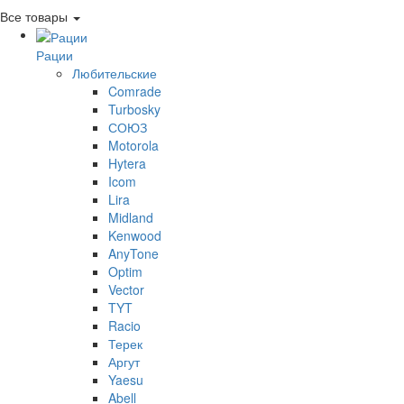
Все товары
Рации
Любительские
Comrade
Turbosky
СОЮЗ
Motorola
Hytera
Icom
Lira
Midland
Kenwood
AnyTone
Optim
Vector
TYT
Racio
Терек
Аргут
Yaesu
Abell