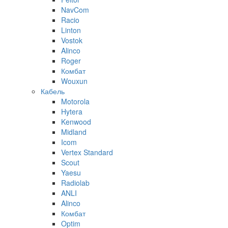
NavCom
Racio
Linton
Vostok
Alinco
Roger
Комбат
Wouxun
Кабель
Motorola
Hytera
Kenwood
Midland
Icom
Vertex Standard
Scout
Yaesu
Radiolab
ANLI
Alinco
Комбат
Optim