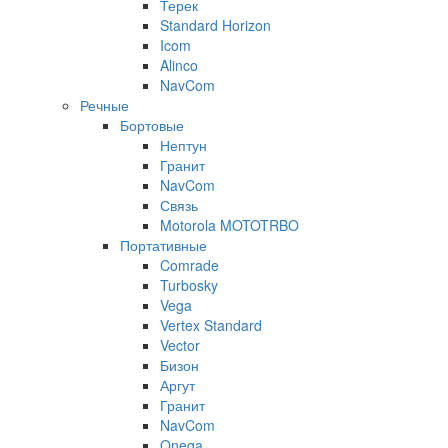
Терек
Standard Horizon
Icom
Alinco
NavCom
Речные
Бортовые
Нептун
Гранит
NavCom
Связь
Motorola MOTOTRBO
Портативные
Comrade
Turbosky
Vega
Vertex Standard
Vector
Бизон
Аргут
Гранит
NavCom
Onega