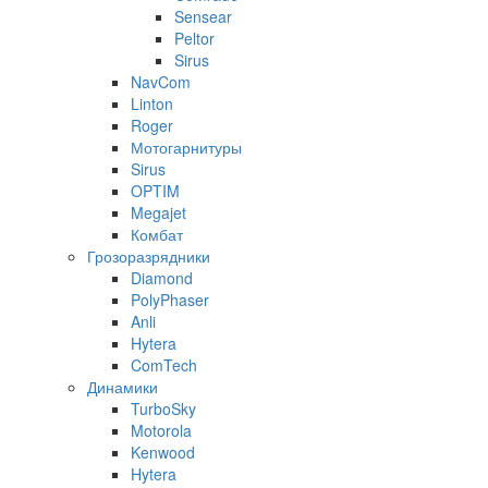
Sensear
Peltor
Sirus
NavCom
Linton
Roger
Мотогарнитуры
Sirus
OPTIM
Megajet
Комбат
Грозоразрядники
Diamond
PolyPhaser
Anli
Hytera
ComTech
Динамики
TurboSky
Motorola
Kenwood
Hytera