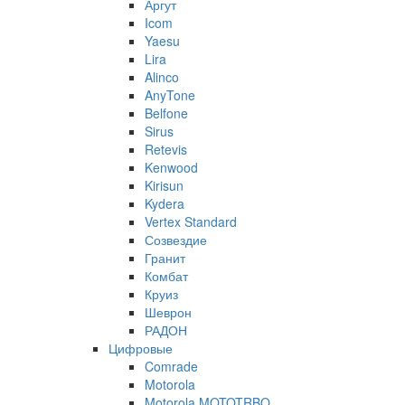
Аргут
Icom
Yaesu
Lira
Alinco
AnyTone
Belfone
Sirus
Retevis
Kenwood
Kirisun
Kydera
Vertex Standard
Созвездие
Гранит
Комбат
Круиз
Шеврон
РАДОН
Цифровые
Comrade
Motorola
Motorola MOTOTRBO