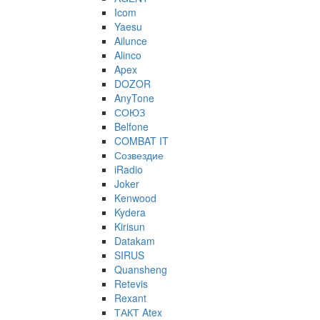
Icom
Yaesu
Ailunce
Alinco
Apex
DOZOR
AnyTone
СОЮЗ
Belfone
COMBAT IT
Созвездие
iRadio
Joker
Kenwood
Kydera
Kirisun
Datakam
SIRUS
Quansheng
Retevis
Rexant
ТАКТ Atex