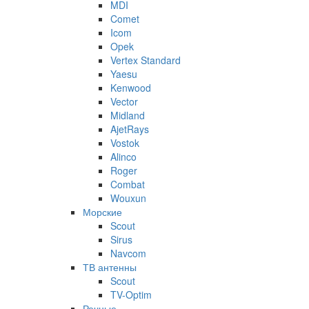
MDI
Comet
Icom
Opek
Vertex Standard
Yaesu
Kenwood
Vector
Midland
AjetRays
Vostok
Alinco
Roger
Combat
Wouxun
Морские
Scout
Sirus
Navcom
ТВ антенны
Scout
TV-Optim
Речные