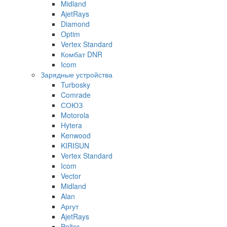
Midland
AjetRays
Diamond
Optim
Vertex Standard
Комбат DNR
Icom
Зарядные устройства
Turbosky
Comrade
СОЮЗ
Motorola
Hytera
Kenwood
KIRISUN
Vertex Standard
Icom
Vector
Midland
Alan
Аргут
AjetRays
Peltor