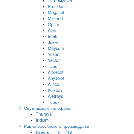
Turbosky CB
President
MegaJet
Midland
Optim
Alan
Intek
Joker
Maycom
Yosan
Vector
Таис
Albrecht
AnyTone
Alinco
Комбат
Ajetrays
Терек
Спутниковые телефоны
Thuraya
Iridium
Рации российского производства
Реестр ПП РФ 719