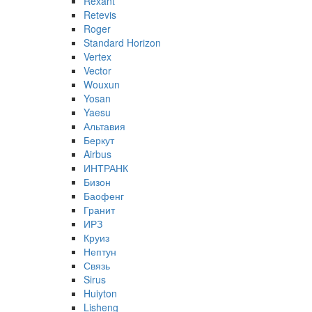
Rexant
Retevis
Roger
Standard Horizon
Vertex
Vector
Wouxun
Yosan
Yaesu
Альтавия
Беркут
Airbus
ИНТРАНК
Бизон
Баофенг
Гранит
ИРЗ
Круиз
Нептун
Связь
Sirus
Huiyton
Lisheng