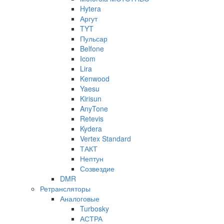
Hytera
Аргут
TYT
Пульсар
Belfone
Icom
Lira
Kenwood
Yaesu
Kirisun
AnyTone
Retevis
Kydera
Vertex Standard
ТАКТ
Нептун
Созвездие
DMR
Ретрансляторы
Аналоговые
Turbosky
АСТРА