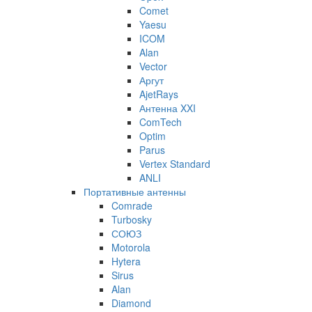
Comet
Yaesu
ICOM
Alan
Vector
Аргут
AjetRays
Антенна XXI
ComTech
Optim
Parus
Vertex Standard
ANLI
Портативные антенны
Comrade
Turbosky
СОЮЗ
Motorola
Hytera
Sirus
Alan
Diamond