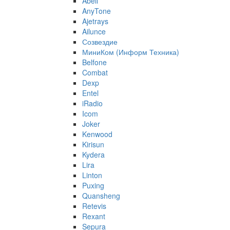
Abell
AnyTone
Ajetrays
Ailunce
Созвездие
МиниКом (Информ Техника)
Belfone
Combat
Dexp
Entel
iRadio
Icom
Joker
Kenwood
Kirisun
Kydera
Lira
Linton
Puxing
Quansheng
Retevis
Rexant
Sepura