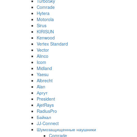
TurboSky
Comrade
Hytera
Motorola
Sirus
KIRISUN
Kenwood
Vertex Standard
Vector
Alinco
Icom
Midland
Yaesu
Albrecht
Alan
Аргут
President
AjetRays
RadiusPro
Байкал
JJ-Connect
Шумозащищенные наушники
Comrade