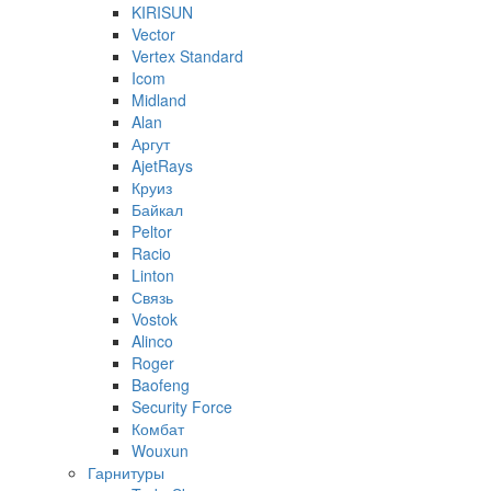
KIRISUN
Vector
Vertex Standard
Icom
Midland
Alan
Аргут
AjetRays
Круиз
Байкал
Peltor
Racio
Linton
Связь
Vostok
Alinco
Roger
Baofeng
Security Force
Комбат
Wouxun
Гарнитуры