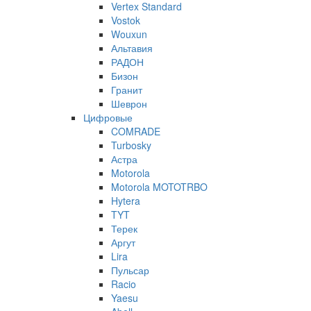
Vertex Standard
Vostok
Wouxun
Альтавия
РАДОН
Бизон
Гранит
Шеврон
Цифровые
COMRADE
Turbosky
Астра
Motorola
Motorola MOTOTRBO
Hytera
TYT
Терек
Аргут
Lira
Пульсар
Racio
Yaesu