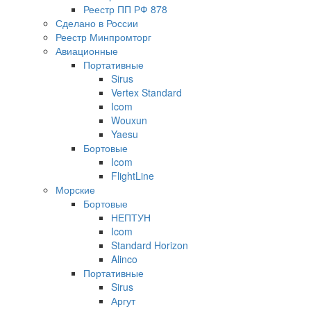
Реестр ПП РФ 878
Сделано в России
Реестр Минпромторг
Авиационные
Портативные
Sirus
Vertex Standard
Icom
Wouxun
Yaesu
Бортовые
Icom
FlightLine
Морские
Бортовые
НЕПТУН
Icom
Standard Horizon
Alinco
Портативные
Sirus
Аргут