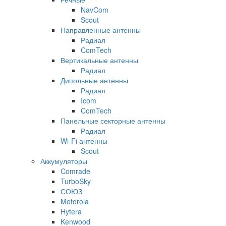
NavCom
Scout
Направленные антенны
Радиал
ComTech
Вертикальные антенны
Радиал
Дипольные антенны
Радиал
Icom
ComTech
Панельные секторные антенны
Радиал
Wi-Fi антенны
Scout
Аккумуляторы
Comrade
TurboSky
СОЮЗ
Motorola
Hytera
Kenwood