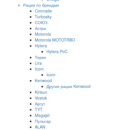
Рации по брендам
Comrade
Turbosky
СОЮЗ
Астра
Motorola
Motorola MOTOTRBO
Hytera
Hytera PoC
Терек
Lira
Icom
Icom
Kenwood
Другие рации Kenwood
Kirisun
Vostok
Аргут
TYT
Megajet
Пульсар
ALAN