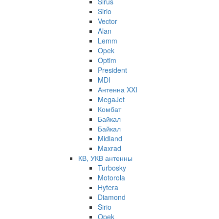
Sirus
Sirio
Vector
Alan
Lemm
Opek
Optim
President
MDI
Антенна XXI
MegaJet
Комбат
Байкал
Байкал
Midland
Maxrad
КВ, УКВ антенны
Turbosky
Motorola
Hytera
Diamond
Sirio
Opek