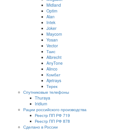
Midland
Optim
Alan
Intek
Joker
Maycom
Yosan
Vector
Таис
Albrecht
AnyTone
Alinco
Комбат
Ajetrays
Терек
Спутниковые телефоны
Thuraya
Iridium
Рации российского производства
Реестр ПП РФ 719
Реестр ПП РФ 878
Сделано в России