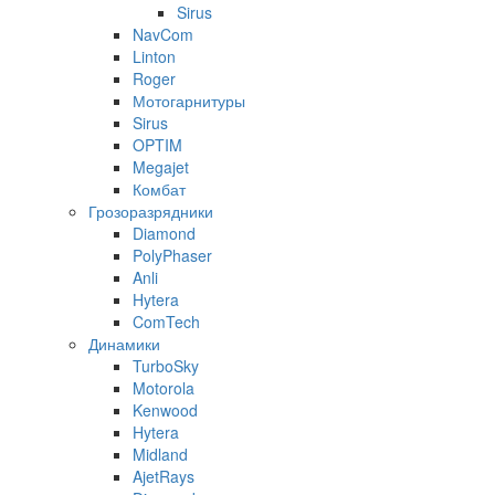
Sirus
NavCom
Linton
Roger
Мотогарнитуры
Sirus
OPTIM
Megajet
Комбат
Грозоразрядники
Diamond
PolyPhaser
Anli
Hytera
ComTech
Динамики
TurboSky
Motorola
Kenwood
Hytera
Midland
AjetRays