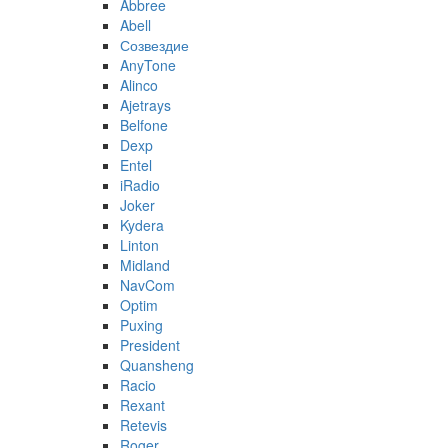
Abbree
Abell
Созвездие
AnyTone
Alinco
Ajetrays
Belfone
Dexp
Entel
iRadio
Joker
Kydera
Linton
Midland
NavCom
Optim
Puxing
President
Quansheng
Racio
Rexant
Retevis
Roger