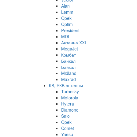
Alan
Lemm
Opek
Optim
President
MDI
Антенна XXI
MegaJet
Комбат
Байкал
Байкал
Midland
Maxrad
КВ, УКВ антенны
Turbosky
Motorola
Hytera
Diamond
Sirio
Opek
Comet
Yaesu