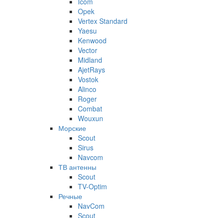
Icom
Opek
Vertex Standard
Yaesu
Kenwood
Vector
Midland
AjetRays
Vostok
Alinco
Roger
Combat
Wouxun
Морские
Scout
Sirus
Navcom
ТВ антенны
Scout
TV-Optim
Речные
NavCom
Scout