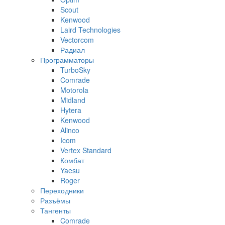
Scout
Kenwood
Laird Technologies
Vectorcom
Радиал
Программаторы
TurboSky
Comrade
Motorola
Midland
Hytera
Kenwood
Alinco
Icom
Vertex Standard
Комбат
Yaesu
Roger
Переходники
Разъёмы
Тангенты
Comrade