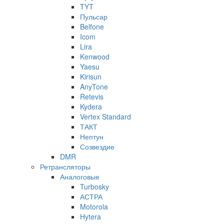
TYT
Пульсар
Belfone
Icom
Lira
Kenwood
Yaesu
Kirisun
AnyTone
Retevis
Kydera
Vertex Standard
ТАКТ
Нептун
Созвездие
DMR
Ретрансляторы
Аналоговые
Turbosky
АСТРА
Motorola
Hytera