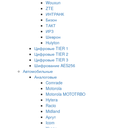
Wouxun
ZTE
ИНТРАНК
Бизон
ТАКТ
ИРЗ
Шеврон
Huiyton
Цифровые TIER 1
Цифровые TIER 2
Цифровые TIER 3
Шифрование AES256
Автомобильные
Аналоговые
Comrade
Motorola
Motorola MOTOTRBO
Hytera
Racio
Midland
Аргут
Icom