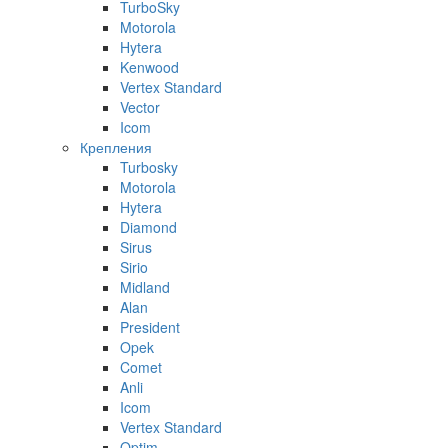
TurboSky
Motorola
Hytera
Kenwood
Vertex Standard
Vector
Icom
Крепления
Turbosky
Motorola
Hytera
Diamond
Sirus
Sirio
Midland
Alan
President
Opek
Comet
Anli
Icom
Vertex Standard
Optim