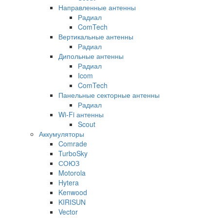
Направленные антенны
Радиал
ComTech
Вертикальные антенны
Радиал
Дипольные антенны
Радиал
Icom
ComTech
Панельные секторные антенны
Радиал
Wi-Fi антенны
Scout
Аккумуляторы
Comrade
TurboSky
СОЮЗ
Motorola
Hytera
Kenwood
KIRISUN
Vector