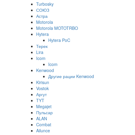
Turbosky
СОЮЗ
Астра
Motorola
Motorola MOTOTRBO
Hytera
Hytera PoC
Терек
Lira
Icom
Icom
Kenwood
Другие рации Kenwood
Kirisun
Vostok
Аргут
TYT
Megajet
Пульсар
ALAN
Combat
Ailunce