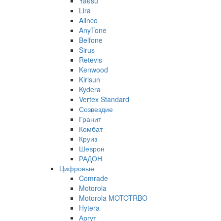
Yaesu
Lira
Alinco
AnyTone
Belfone
Sirus
Retevis
Kenwood
Kirisun
Kydera
Vertex Standard
Созвездие
Гранит
Комбат
Круиз
Шеврон
РАДОН
Цифровые
Comrade
Motorola
Motorola MOTOTRBO
Hytera
Аргут