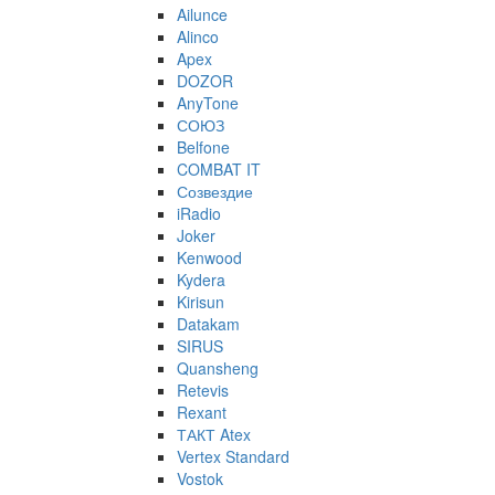
Ailunce
Alinco
Apex
DOZOR
AnyTone
СОЮЗ
Belfone
COMBAT IT
Созвездие
iRadio
Joker
Kenwood
Kydera
Kirisun
Datakam
SIRUS
Quansheng
Retevis
Rexant
ТАКТ Atex
Vertex Standard
Vostok