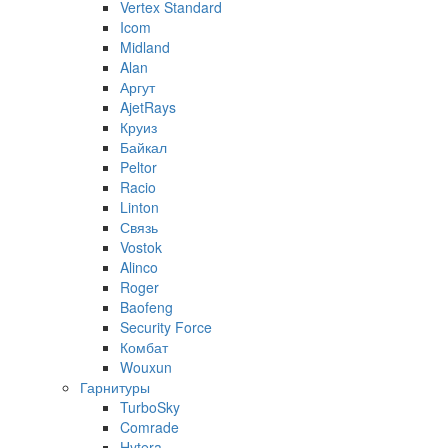
Vertex Standard
Icom
Midland
Alan
Аргут
AjetRays
Круиз
Байкал
Peltor
Racio
Linton
Связь
Vostok
Alinco
Roger
Baofeng
Security Force
Комбат
Wouxun
Гарнитуры
TurboSky
Comrade
Hytera