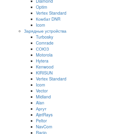
Diamond
Optim
Vertex Standard
Комбат DNR
Icom
Зарядные устройства
Turbosky
Comrade
СОЮЗ
Motorola
Hytera
Kenwood
KIRISUN
Vertex Standard
Icom
Vector
Midland
Alan
Аргут
AjetRays
Peltor
NavCom
Racio