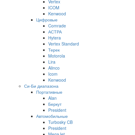
Vertex
ICOM
Kenwood
Цифровые
Comrade
АСТРА
Hytera
Vertex Standard
Терек
Motorola
Lira
Alinco
Icom
Kenwood
Си-Би диапазона
Портативные
Alan
Беркут
President
Автомобильные
Turbosky CB
President
MegaJet