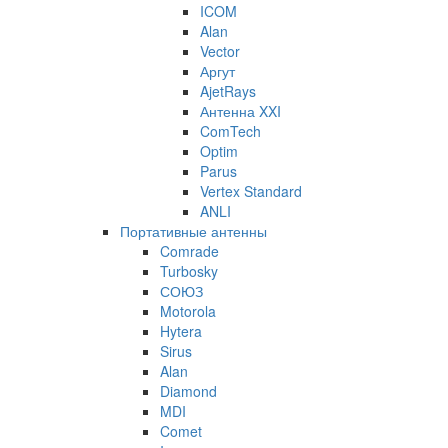
ICOM
Alan
Vector
Аргут
AjetRays
Антенна XXI
ComTech
Optim
Parus
Vertex Standard
ANLI
Портативные антенны
Comrade
Turbosky
СОЮЗ
Motorola
Hytera
Sirus
Alan
Diamond
MDI
Comet