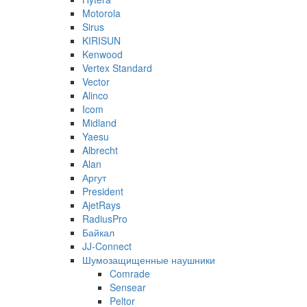
Motorola
Sirus
KIRISUN
Kenwood
Vertex Standard
Vector
Alinco
Icom
Midland
Yaesu
Albrecht
Alan
Аргут
President
AjetRays
RadiusPro
Байкал
JJ-Connect
Шумозащищенные наушники
Comrade
Sensear
Peltor