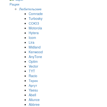
Рации
Любительские
Comrade
Turbosky
СОЮЗ
Motorola
Hytera
Icom
Lira
Midland
Kenwood
AnyTone
Optim
Vector
TYT
Racio
Терек
Аргут
Yaesu
Abell
Ailunce
Abbree