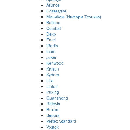
Ailunce
Созвездие
МиниКом (Информ Техника)
Belfone
Combat
Dexp
Entel
iRadio
Icom
Joker
Kenwood
Kirisun
Kydera
Lira
Linton
Puxing
Quansheng
Retevis
Rexant
Sepura
Vertex Standard
Vostok