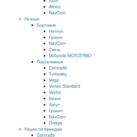
Icom
Alinco
NavCom
Речные
Бортовые
Нептун
Гранит
NavCom
Связь
Motorola MOTOTRBO
Портативные
Comrade
Turbosky
Vega
Vertex Standard
Vector
Бизон
Аргут
Гранит
NavCom
Onega
Рации по брендам
Comrade