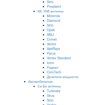
Sirio
President
КВ, УКВ антенны
Motorola
Diamond
Sirio
Opek
ANLI
Comet
Vector
AjetRays
Parus
Vertex Standard
Icom
Радиал
ComTech
Делители мощности
Автомобильные
Си-Би антенны
Turbosky
Sirus
Sirio
Vector