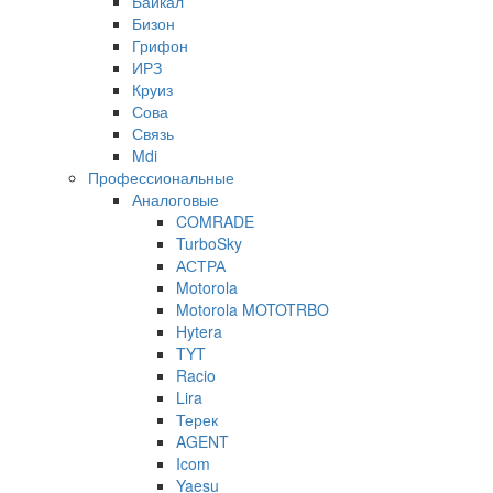
Байкал
Бизон
Грифон
ИРЗ
Круиз
Сова
Связь
Mdi
Профессиональные
Аналоговые
COMRADE
TurboSky
АСТРА
Motorola
Motorola MOTOTRBO
Hytera
TYT
Racio
Lira
Терек
AGENT
Icom
Yaesu