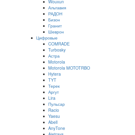
Wouxun
Альтавия
РАДОН
Бизон
Гранит
Шеврон
Цифровые
COMRADE
Turbosky
Астра
Motorola
Motorola MOTOTRBO
Hytera
TYT
Терек
Аргут
Lira
Пульсар
Racio
Yaesu
Abell
AnyTone
Ajetrays