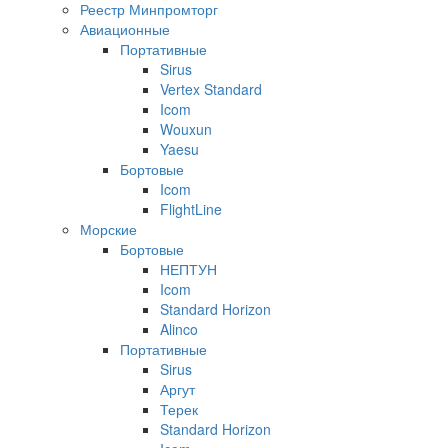
Реестр Минпромторг
Авиационные
Портативные
Sirus
Vertex Standard
Icom
Wouxun
Yaesu
Бортовые
Icom
FlightLine
Морские
Бортовые
НЕПТУН
Icom
Standard Horizon
Alinco
Портативные
Sirus
Аргут
Терек
Standard Horizon