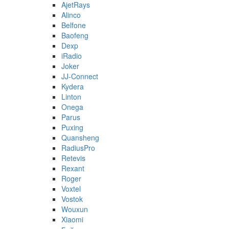
AjetRays
Alinco
Belfone
Baofeng
Dexp
iRadio
Joker
JJ-Connect
Kydera
Linton
Onega
Parus
Puxing
Quansheng
RadiusPro
Retevis
Rexant
Roger
Voxtel
Vostok
Wouxun
Xiaomi