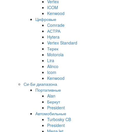
Vertex
ICOM
Kenwood
Цифровые
Comrade
АСТРА
Hytera
Vertex Standard
Терек
Motorola
Lira
Alinco
Icom
Kenwood
Си-Би диапазона
Портативные
Alan
Беркут
President
Автомобильные
Turbosky CB
President
MegaJet