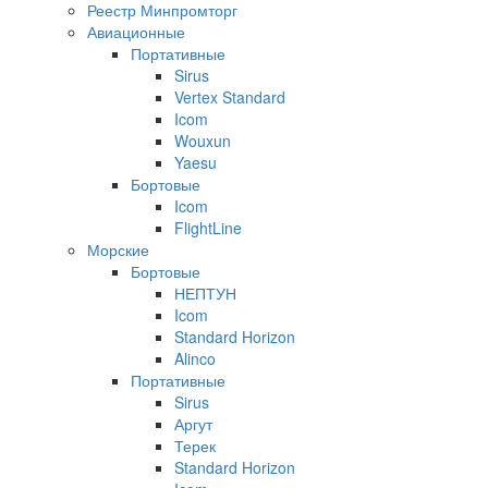
Реестр Минпромторг
Авиационные
Портативные
Sirus
Vertex Standard
Icom
Wouxun
Yaesu
Бортовые
Icom
FlightLine
Морские
Бортовые
НЕПТУН
Icom
Standard Horizon
Alinco
Портативные
Sirus
Аргут
Терек
Standard Horizon