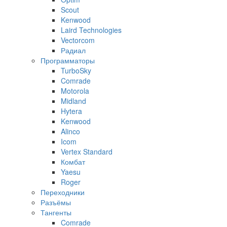
Scout
Kenwood
Laird Technologies
Vectorcom
Радиал
Программаторы
TurboSky
Comrade
Motorola
Midland
Hytera
Kenwood
Alinco
Icom
Vertex Standard
Комбат
Yaesu
Roger
Переходники
Разъёмы
Тангенты
Comrade