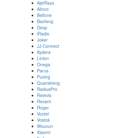
AjetRays
Alinco
Belfone
Baofeng
Dexp
iRadio
Joker
JJ-Connect
Kydera
Linton
Onega
Parus
Puxing
Quansheng
RadiusPro
Retevis
Rexant
Roger
Voxtel
Vostok
Wouxun
Xiaomi