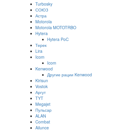
Turbosky
СОЮЗ
Астра
Motorola
Motorola MOTOTRBO
Hytera
Hytera PoC
Терек
Lira
Icom
Icom
Kenwood
Другие рации Kenwood
Kirisun
Vostok
Аргут
TYT
Megajet
Пульсар
ALAN
Combat
Ailunce