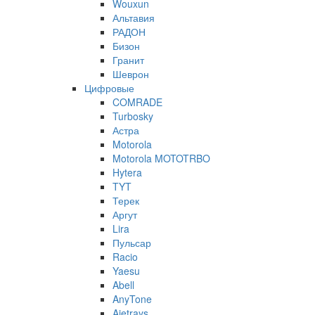
Wouxun
Альтавия
РАДОН
Бизон
Гранит
Шеврон
Цифровые
COMRADE
Turbosky
Астра
Motorola
Motorola MOTOTRBO
Hytera
TYT
Терек
Аргут
Lira
Пульсар
Racio
Yaesu
Abell
AnyTone
Ajetrays