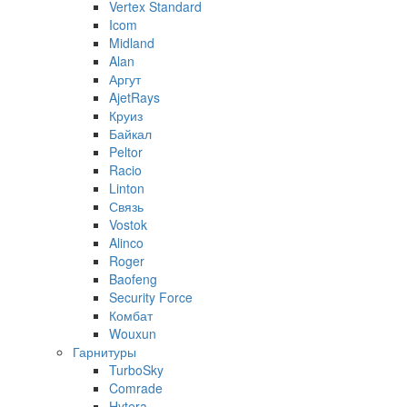
Vertex Standard
Icom
Midland
Alan
Аргут
AjetRays
Круиз
Байкал
Peltor
Racio
Linton
Связь
Vostok
Alinco
Roger
Baofeng
Security Force
Комбат
Wouxun
Гарнитуры
TurboSky
Comrade
Hytera