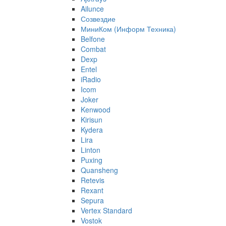
Ailunce
Созвездие
МиниКом (Информ Техника)
Belfone
Combat
Dexp
Entel
iRadio
Icom
Joker
Kenwood
Kirisun
Kydera
Lira
Linton
Puxing
Quansheng
Retevis
Rexant
Sepura
Vertex Standard
Vostok