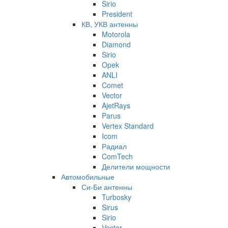
Sirio
President
КВ, УКВ антенны
Motorola
Diamond
Sirio
Opek
ANLI
Comet
Vector
AjetRays
Parus
Vertex Standard
Icom
Радиал
ComTech
Делители мощности
Автомобильные
Си-Би антенны
Turbosky
Sirus
Sirio
Vector