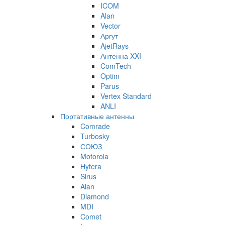
ICOM
Alan
Vector
Аргут
AjetRays
Антенна XXI
ComTech
Optim
Parus
Vertex Standard
ANLI
Портативные антенны
Comrade
Turbosky
СОЮЗ
Motorola
Hytera
Sirus
Alan
Diamond
MDI
Comet