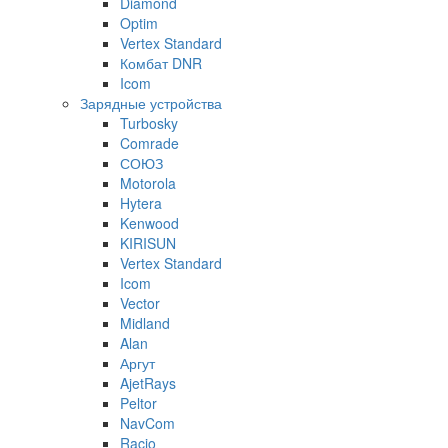
Diamond
Optim
Vertex Standard
Комбат DNR
Icom
Зарядные устройства
Turbosky
Comrade
СОЮЗ
Motorola
Hytera
Kenwood
KIRISUN
Vertex Standard
Icom
Vector
Midland
Alan
Аргут
AjetRays
Peltor
NavCom
Racio