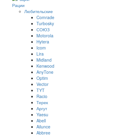
Рации
Любительские
Comrade
Turbosky
СОЮЗ
Motorola
Hytera
Icom
Lira
Midland
Kenwood
AnyTone
Optim
Vector
TYT
Racio
Терек
Аргут
Yaesu
Abell
Ailunce
Abbree