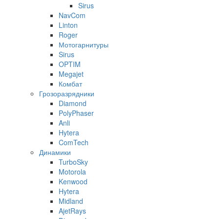
Sirus
NavCom
Linton
Roger
Мотогарнитуры
Sirus
OPTIM
Megajet
Комбат
Грозоразрядники
Diamond
PolyPhaser
Anli
Hytera
ComTech
Динамики
TurboSky
Motorola
Kenwood
Hytera
Midland
AjetRays