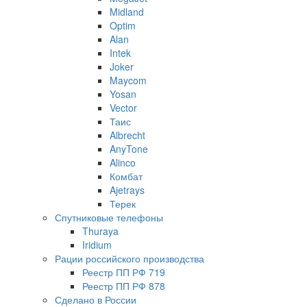
Midland
Optim
Alan
Intek
Joker
Maycom
Yosan
Vector
Таис
Albrecht
AnyTone
Alinco
Комбат
Ajetrays
Терек
Спутниковые телефоны
Thuraya
Iridium
Рации российского производства
Реестр ПП РФ 719
Реестр ПП РФ 878
Сделано в России