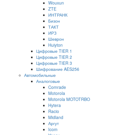
Wouxun
ZTE
ИНТРАНК
Бизон
ТАКТ
ИРЗ
Шеврон
Huiyton
Цифровые TIER 1
Цифровые TIER 2
Цифровые TIER 3
Шифрование AES256
Автомобильные
Аналоговые
Comrade
Motorola
Motorola MOTOTRBO
Hytera
Racio
Midland
Аргут
Icom