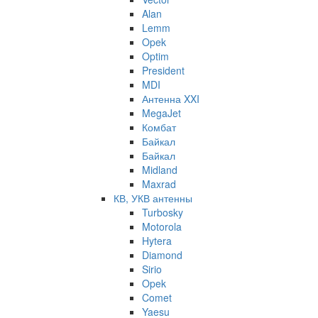
Alan
Lemm
Opek
Optim
President
MDI
Антенна XXI
MegaJet
Комбат
Байкал
Байкал
Midland
Maxrad
КВ, УКВ антенны
Turbosky
Motorola
Hytera
Diamond
Sirio
Opek
Comet
Yaesu