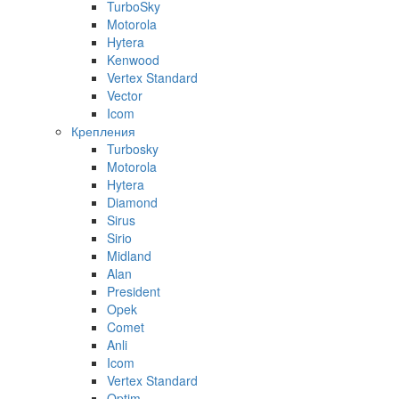
TurboSky
Motorola
Hytera
Kenwood
Vertex Standard
Vector
Icom
Крепления
Turbosky
Motorola
Hytera
Diamond
Sirus
Sirio
Midland
Alan
President
Opek
Comet
Anli
Icom
Vertex Standard
Optim