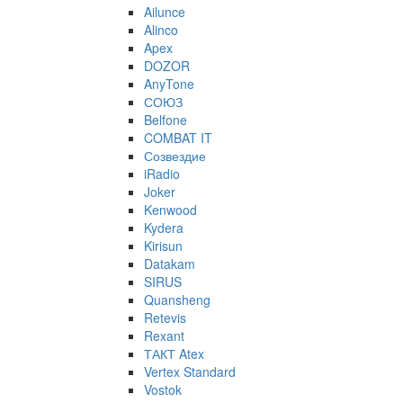
Ailunce
Alinco
Apex
DOZOR
AnyTone
СОЮЗ
Belfone
COMBAT IT
Созвездие
iRadio
Joker
Kenwood
Kydera
Kirisun
Datakam
SIRUS
Quansheng
Retevis
Rexant
ТАКТ Atex
Vertex Standard
Vostok