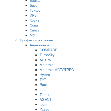
Байкал
Бизон
Грифон
ИРЗ
Круиз
Сова
Связь
Mdi
Профессиональные
Аналоговые
COMRADE
TurboSky
АСТРА
Motorola
Motorola MOTOTRBO
Hytera
TYT
Racio
Lira
Терек
AGENT
Icom
Yaesu