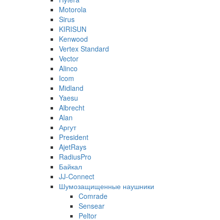
Motorola
Sirus
KIRISUN
Kenwood
Vertex Standard
Vector
Alinco
Icom
Midland
Yaesu
Albrecht
Alan
Аргут
President
AjetRays
RadiusPro
Байкал
JJ-Connect
Шумозащищенные наушники
Comrade
Sensear
Peltor