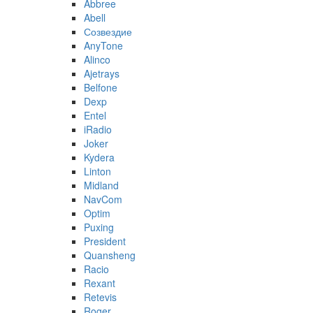
Abbree
Abell
Созвездие
AnyTone
Alinco
Ajetrays
Belfone
Dexp
Entel
iRadio
Joker
Kydera
Linton
Midland
NavCom
Optim
Puxing
President
Quansheng
Racio
Rexant
Retevis
Roger