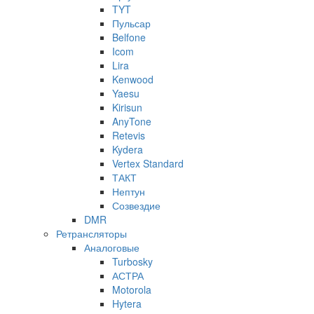
TYT
Пульсар
Belfone
Icom
Lira
Kenwood
Yaesu
Kirisun
AnyTone
Retevis
Kydera
Vertex Standard
ТАКТ
Нептун
Созвездие
DMR
Ретрансляторы
Аналоговые
Turbosky
АСТРА
Motorola
Hytera