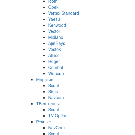
Icom
Opek
Vertex Standard
Yaesu
Kenwood
Vector
Midland
AjetRays
Vostok
Alinco
Roger
Combat
Wouxun
Морские
Scout
Sirus
Navcom
ТВ антенны
Scout
TV-Optim
Речные
NavCom
Scout