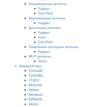
Направленные антенны
Радиал
ComTech
Вертикальные антенны
Радиал
Дипольные антенны
Радиал
Icom
ComTech
Панельные секторные антенны
Радиал
Wi-Fi антенны
Scout
Аккумуляторы
Comrade
TurboSky
СОЮЗ
Motorola
Hytera
Kenwood
KIRISUN
Vector