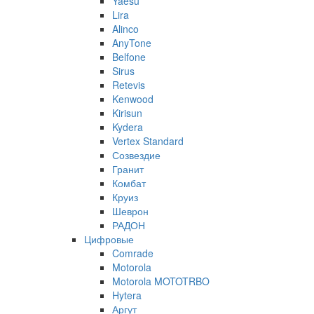
Yaesu
Lira
Alinco
AnyTone
Belfone
Sirus
Retevis
Kenwood
Kirisun
Kydera
Vertex Standard
Созвездие
Гранит
Комбат
Круиз
Шеврон
РАДОН
Цифровые
Comrade
Motorola
Motorola MOTOTRBO
Hytera
Аргут