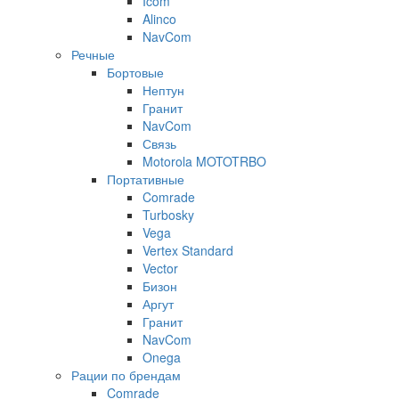
Icom
Alinco
NavCom
Речные
Бортовые
Нептун
Гранит
NavCom
Связь
Motorola MOTOTRBO
Портативные
Comrade
Turbosky
Vega
Vertex Standard
Vector
Бизон
Аргут
Гранит
NavCom
Onega
Рации по брендам
Comrade