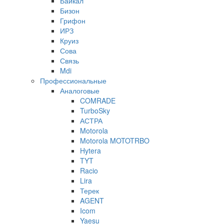
Байкал
Бизон
Грифон
ИРЗ
Круиз
Сова
Связь
Mdi
Профессиональные
Аналоговые
COMRADE
TurboSky
АСТРА
Motorola
Motorola MOTOTRBO
Hytera
TYT
Racio
Lira
Терек
AGENT
Icom
Yaesu