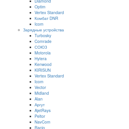
Diamond
Optim
Vertex Standard
Комбат DNR
Icom
Зарядные устройства
Turbosky
Comrade
СОЮЗ
Motorola
Hytera
Kenwood
KIRISUN
Vertex Standard
Icom
Vector
Midland
Alan
Аргут
AjetRays
Peltor
NavCom
Racio