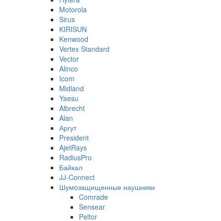
Motorola
Sirus
KIRISUN
Kenwood
Vertex Standard
Vector
Alinco
Icom
Midland
Yaesu
Albrecht
Alan
Аргут
President
AjetRays
RadiusPro
Байкал
JJ-Connect
Шумозащищенные наушники
Comrade
Sensear
Peltor