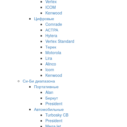
Vertex
ICOM
Kenwood
Цифровые
Comrade
АСТРА
Hytera
Vertex Standard
Терек
Motorola
Lira
Alinco
Icom
Kenwood
Си-Би диапазона
Портативные
Alan
Беркут
President
Автомобильные
Turbosky CB
President
MegaJet