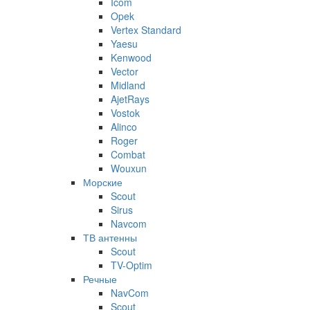
Icom
Opek
Vertex Standard
Yaesu
Kenwood
Vector
Midland
AjetRays
Vostok
Alinco
Roger
Combat
Wouxun
Морские
Scout
Sirus
Navcom
ТВ антенны
Scout
TV-Optim
Речные
NavCom
Scout