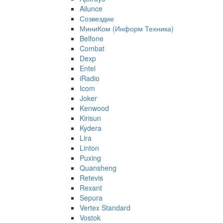
Ailunce
Созвездие
МиниКом (Информ Техника)
Belfone
Combat
Dexp
Entel
iRadio
Icom
Joker
Kenwood
Kirisun
Kydera
Lira
Linton
Puxing
Quansheng
Retevis
Rexant
Sepura
Vertex Standard
Vostok