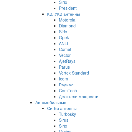
Sirio
President
КВ, УКВ антенны
Motorola
Diamond
Sirio
Opek
ANLI
Comet
Vector
AjetRays
Parus
Vertex Standard
Icom
Радиал
ComTech
Делители мощности
Автомобильные
Си-Би антенны
Turbosky
Sirus
Sirio
Vector