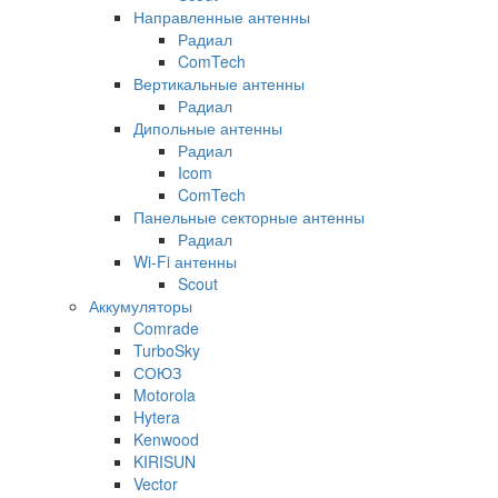
Направленные антенны
Радиал
ComTech
Вертикальные антенны
Радиал
Дипольные антенны
Радиал
Icom
ComTech
Панельные секторные антенны
Радиал
Wi-Fi антенны
Scout
Аккумуляторы
Comrade
TurboSky
СОЮЗ
Motorola
Hytera
Kenwood
KIRISUN
Vector