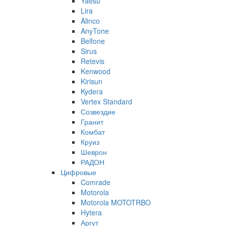
Yaesu
Lira
Alinco
AnyTone
Belfone
Sirus
Retevis
Kenwood
Kirisun
Kydera
Vertex Standard
Созвездие
Гранит
Комбат
Круиз
Шеврон
РАДОН
Цифровые
Comrade
Motorola
Motorola MOTOTRBO
Hytera
Аргут