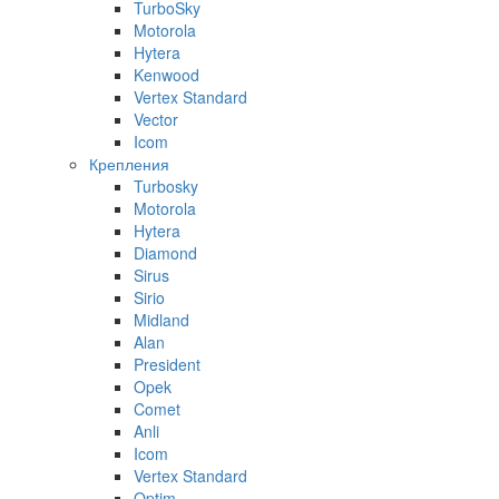
TurboSky
Motorola
Hytera
Kenwood
Vertex Standard
Vector
Icom
Крепления
Turbosky
Motorola
Hytera
Diamond
Sirus
Sirio
Midland
Alan
President
Opek
Comet
Anli
Icom
Vertex Standard
Optim