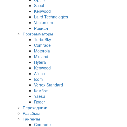
Scout
Kenwood
Laird Technologies
Vectorcom
Радиал
Программаторы
TurboSky
Comrade
Motorola
Midland
Hytera
Kenwood
Alinco
Icom
Vertex Standard
Комбат
Yaesu
Roger
Переходники
Разъёмы
Тангенты
Comrade