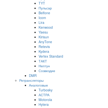
TYT
Пульсар
Belfone
Icom
Lira
Kenwood
Yaesu
Kirisun
AnyTone
Retevis
Kydera
Vertex Standard
ТАКТ
Нептун
Созвездие
DMR
Ретрансляторы
Аналоговые
Turbosky
АСТРА
Motorola
Hytera