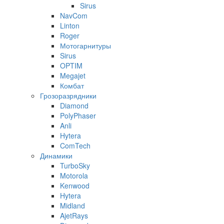
Sirus
NavCom
Linton
Roger
Мотогарнитуры
Sirus
OPTIM
Megajet
Комбат
Грозоразрядники
Diamond
PolyPhaser
Anli
Hytera
ComTech
Динамики
TurboSky
Motorola
Kenwood
Hytera
Midland
AjetRays