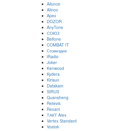
Ailunce
Alinco
Apex
DOZOR
AnyTone
СОЮЗ
Belfone
COMBAT IT
Созвездие
iRadio
Joker
Kenwood
Kydera
Kirisun
Datakam
SIRUS
Quansheng
Retevis
Rexant
ТАКТ Atex
Vertex Standard
Vostok