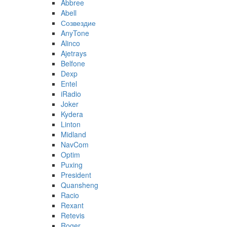
Abbree
Abell
Созвездие
AnyTone
Alinco
Ajetrays
Belfone
Dexp
Entel
iRadio
Joker
Kydera
Linton
Midland
NavCom
Optim
Puxing
President
Quansheng
Racio
Rexant
Retevis
Roger