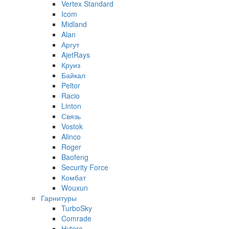
Vertex Standard
Icom
Midland
Alan
Аргут
AjetRays
Круиз
Байкал
Peltor
Racio
Linton
Связь
Vostok
Alinco
Roger
Baofeng
Security Force
Комбат
Wouxun
Гарнитуры
TurboSky
Comrade
Hytera