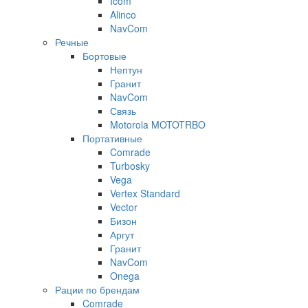
Icom
Alinco
NavCom
Речные
Бортовые
Нептун
Гранит
NavCom
Связь
Motorola MOTOTRBO
Портативные
Comrade
Turbosky
Vega
Vertex Standard
Vector
Бизон
Аргут
Гранит
NavCom
Onega
Рации по брендам
Comrade