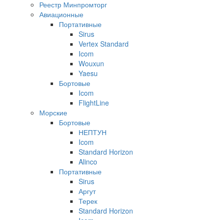
Реестр Минпромторг
Авиационные
Портативные
Sirus
Vertex Standard
Icom
Wouxun
Yaesu
Бортовые
Icom
FlightLine
Морские
Бортовые
НЕПТУН
Icom
Standard Horizon
Alinco
Портативные
Sirus
Аргут
Терек
Standard Horizon