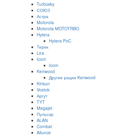
Turbosky
СОЮЗ
Астра
Motorola
Motorola MOTOTRBO
Hytera
Hytera PoC
Терек
Lira
Icom
Icom
Kenwood
Другие рации Kenwood
Kirisun
Vostok
Аргут
TYT
Megajet
Пульсар
ALAN
Combat
Ailunce