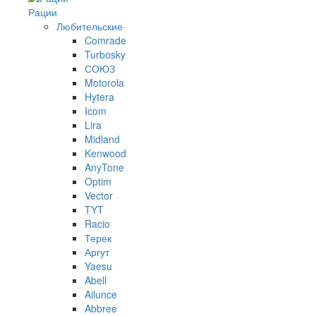
Рации
Любительские
Comrade
Turbosky
СОЮЗ
Motorola
Hytera
Icom
Lira
Midland
Kenwood
AnyTone
Optim
Vector
TYT
Racio
Терек
Аргут
Yaesu
Abell
Ailunce
Abbree