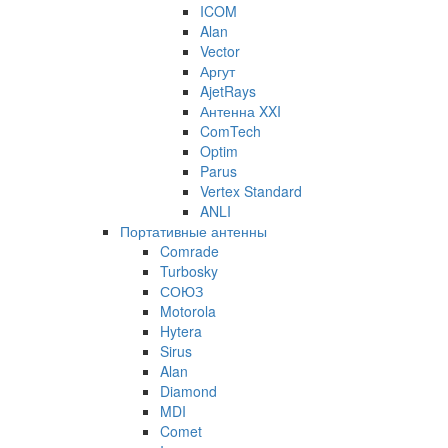
ICOM
Alan
Vector
Аргут
AjetRays
Антенна XXI
ComTech
Optim
Parus
Vertex Standard
ANLI
Портативные антенны
Comrade
Turbosky
СОЮЗ
Motorola
Hytera
Sirus
Alan
Diamond
MDI
Comet