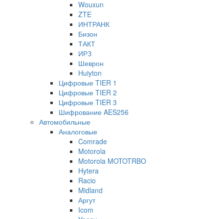
Wouxun
ZTE
ИНТРАНК
Бизон
ТАКТ
ИРЗ
Шеврон
Huiyton
Цифровые TIER 1
Цифровые TIER 2
Цифровые TIER 3
Шифрование AES256
Автомобильные
Аналоговые
Comrade
Motorola
Motorola MOTOTRBO
Hytera
Racio
Midland
Аргут
Icom