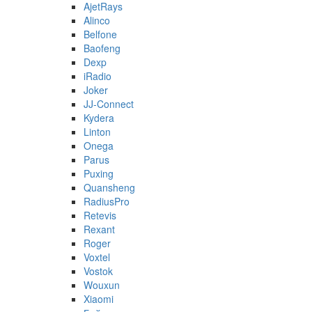
AjetRays
Alinco
Belfone
Baofeng
Dexp
iRadio
Joker
JJ-Connect
Kydera
Linton
Onega
Parus
Puxing
Quansheng
RadiusPro
Retevis
Rexant
Roger
Voxtel
Vostok
Wouxun
Xiaomi