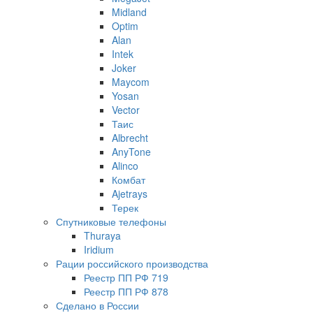
Midland
Optim
Alan
Intek
Joker
Maycom
Yosan
Vector
Таис
Albrecht
AnyTone
Alinco
Комбат
Ajetrays
Терек
Спутниковые телефоны
Thuraya
Iridium
Рации российского производства
Реестр ПП РФ 719
Реестр ПП РФ 878
Сделано в России