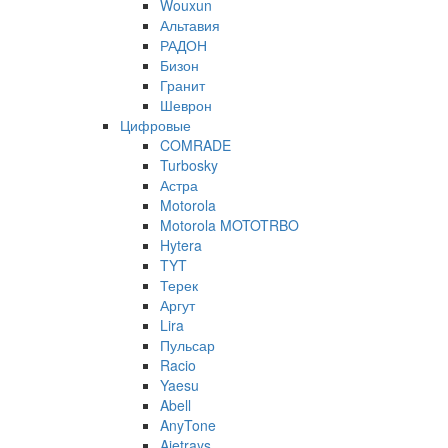
Wouxun
Альтавия
РАДОН
Бизон
Гранит
Шеврон
Цифровые
COMRADE
Turbosky
Астра
Motorola
Motorola MOTOTRBO
Hytera
TYT
Терек
Аргут
Lira
Пульсар
Racio
Yaesu
Abell
AnyTone
Ajetrays