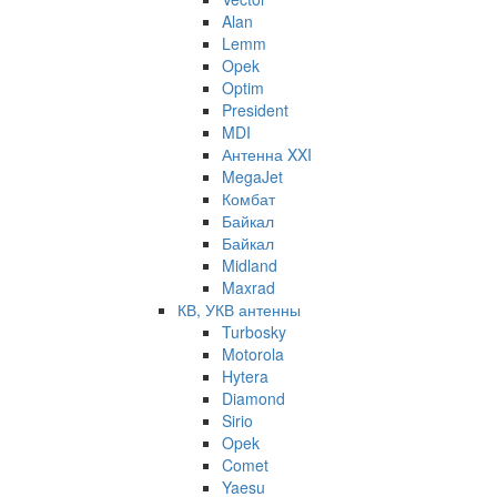
Alan
Lemm
Opek
Optim
President
MDI
Антенна XXI
MegaJet
Комбат
Байкал
Байкал
Midland
Maxrad
КВ, УКВ антенны
Turbosky
Motorola
Hytera
Diamond
Sirio
Opek
Comet
Yaesu