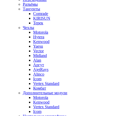
Разъёмы
Тангенты
Comrade
KIRISUN
Терек
Чехлы
Motorola
Hytera
Kenwood
Yaesu
Vector
Midland
Alan
Аргут
AjetRays
Alinco
Icom
Vertex Standard
Комбат
Дополнительные модули
Motorola
Kenwood
Vertex Standard
Icom