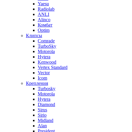
Yaesu
Radiolab
ANLI
Alinco
Комбат
Optim
Клипсы
Comrade
TurboSky
Motorola
Hytera
Kenwood
Vertex Standard
Vector
Icom
Крепления
Turbosky
Motorola
Hytera
Diamond
Sirus
Sirio
Midland
Alan
President