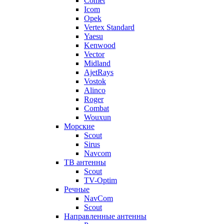
Comet
Icom
Opek
Vertex Standard
Yaesu
Kenwood
Vector
Midland
AjetRays
Vostok
Alinco
Roger
Combat
Wouxun
Морские
Scout
Sirus
Navcom
ТВ антенны
Scout
TV-Optim
Речные
NavCom
Scout
Направленные антенны