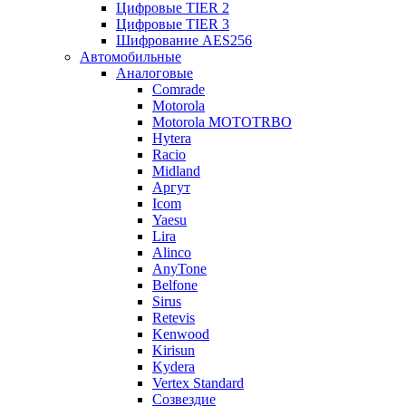
Цифровые TIER 2
Цифровые TIER 3
Шифрование AES256
Автомобильные
Аналоговые
Comrade
Motorola
Motorola MOTOTRBO
Hytera
Racio
Midland
Аргут
Icom
Yaesu
Lira
Alinco
AnyTone
Belfone
Sirus
Retevis
Kenwood
Kirisun
Kydera
Vertex Standard
Созвездие