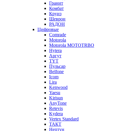
Гранит
Комбат
Круиз
Шеврон
РАДОН
Цифровые
Comrade
Motorola
Motorola MOTOTRBO
Hytera
Аргут
TYT
Пульсар
Belfone
Icom
Lira
Kenwood
Yaesu
Kirisun
AnyTone
Retevis
Kydera
Vertex Standard
ТАКТ
Нептун