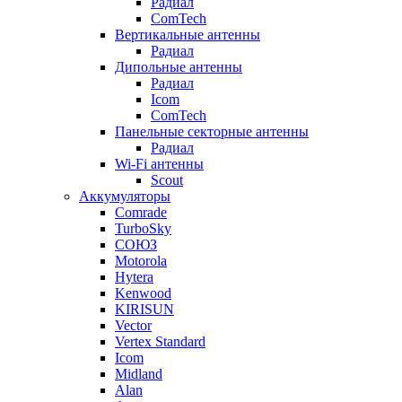
Радиал
ComTech
Вертикальные антенны
Радиал
Дипольные антенны
Радиал
Icom
ComTech
Панельные секторные антенны
Радиал
Wi-Fi антенны
Scout
Аккумуляторы
Comrade
TurboSky
СОЮЗ
Motorola
Hytera
Kenwood
KIRISUN
Vector
Vertex Standard
Icom
Midland
Alan