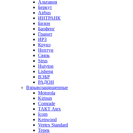
Альтавия
Беркут
Airbus
ИНТРАНК
Бизон
Баофенг
Гранит
ИРЗ
Круиз
Нептун
Связь
Sirus
Huiyton
Lisheng
ВЭБР
РАДОН
Взрывозащищенные
Motorola
Kirisun
Comrade
ТАКТ Atex
Icom
Kenwood
Vertex Standard
Терек