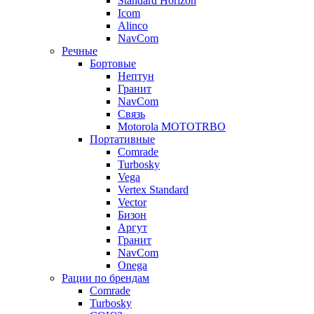
Standard Horizon
Icom
Alinco
NavCom
Речные
Бортовые
Нептун
Гранит
NavCom
Связь
Motorola MOTOTRBO
Портативные
Comrade
Turbosky
Vega
Vertex Standard
Vector
Бизон
Аргут
Гранит
NavCom
Onega
Рации по брендам
Comrade
Turbosky