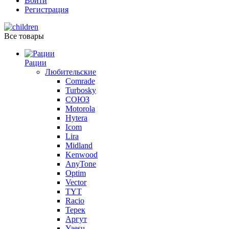
Войти
Регистрация
Все товары
Рации
Любительские
Comrade
Turbosky
СОЮЗ
Motorola
Hytera
Icom
Lira
Midland
Kenwood
AnyTone
Optim
Vector
TYT
Racio
Терек
Аргут
Yaesu