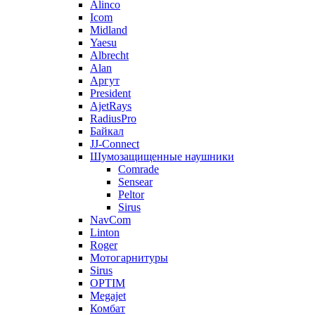
Alinco
Icom
Midland
Yaesu
Albrecht
Alan
Аргут
President
AjetRays
RadiusPro
Байкал
JJ-Connect
Шумозащищенные наушники
Comrade
Sensear
Peltor
Sirus
NavCom
Linton
Roger
Мотогарнитуры
Sirus
OPTIM
Megajet
Комбат