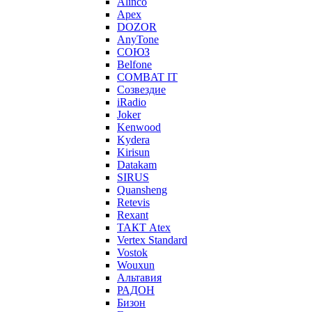
Alinco
Apex
DOZOR
AnyTone
СОЮЗ
Belfone
COMBAT IT
Созвездие
iRadio
Joker
Kenwood
Kydera
Kirisun
Datakam
SIRUS
Quansheng
Retevis
Rexant
ТАКТ Atex
Vertex Standard
Vostok
Wouxun
Альтавия
РАДОН
Бизон