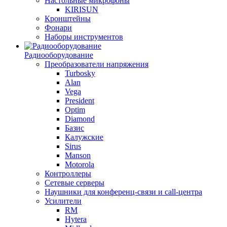
Настольные микрофоны
KIRISUN
Кронштейны
Фонари
Наборы инструментов
Радиооборудование
Преобразователи напряжения
Turbosky
Alan
Vega
President
Optim
Diamond
Базис
Калужские
Sirus
Manson
Motorola
Контроллеры
Сетевые серверы
Наушники для конференц-связи и call-центра
Усилители
RM
Hytera