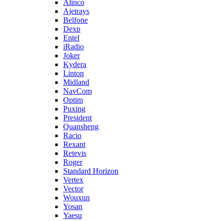
Alinco
Ajetrays
Belfone
Dexp
Entel
iRadio
Joker
Kydera
Linton
Midland
NavCom
Optim
Puxing
President
Quansheng
Racio
Rexant
Retevis
Roger
Standard Horizon
Vertex
Vector
Wouxun
Yosan
Yaesu