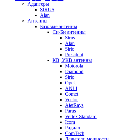
Адаптеры
SIRUS
Alan
Антенны
Базовые антенны
Си-Би антенны
Sirus
Alan
Sirio
President
КВ, УКВ антенны
Motorola
Diamond
Sirio
Opek
ANLI
Comet
Vector
AjetRays
Parus
Vertex Standard
Icom
Радиал
ComTech
Делители мощности