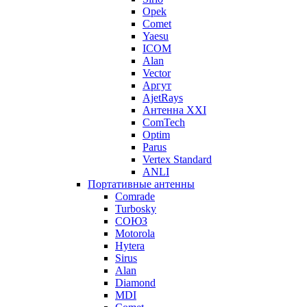
Opek
Comet
Yaesu
ICOM
Alan
Vector
Аргут
AjetRays
Антенна XXI
ComTech
Optim
Parus
Vertex Standard
ANLI
Портативные антенны
Comrade
Turbosky
СОЮЗ
Motorola
Hytera
Sirus
Alan
Diamond
MDI