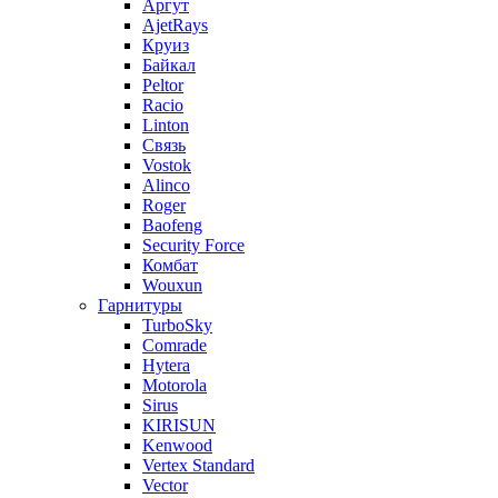
Аргут
AjetRays
Круиз
Байкал
Peltor
Racio
Linton
Связь
Vostok
Alinco
Roger
Baofeng
Security Force
Комбат
Wouxun
Гарнитуры
TurboSky
Comrade
Hytera
Motorola
Sirus
KIRISUN
Kenwood
Vertex Standard
Vector