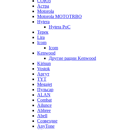
СОЮЗ
Астра
Motorola
Motorola MOTOTRBO
Hytera
Hytera PoC
Терек
Lira
Icom
Icom
Kenwood
Другие рации Kenwood
Kirisun
Vostok
Аргут
TYT
Megajet
Пульсар
ALAN
Combat
Ailunce
Abbree
Abell
Созвездие
AnyTone