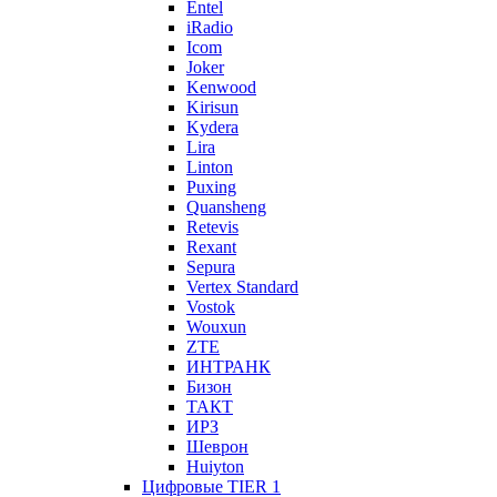
Entel
iRadio
Icom
Joker
Kenwood
Kirisun
Kydera
Lira
Linton
Puxing
Quansheng
Retevis
Rexant
Sepura
Vertex Standard
Vostok
Wouxun
ZTE
ИНТРАНК
Бизон
ТАКТ
ИРЗ
Шеврон
Huiyton
Цифровые TIER 1