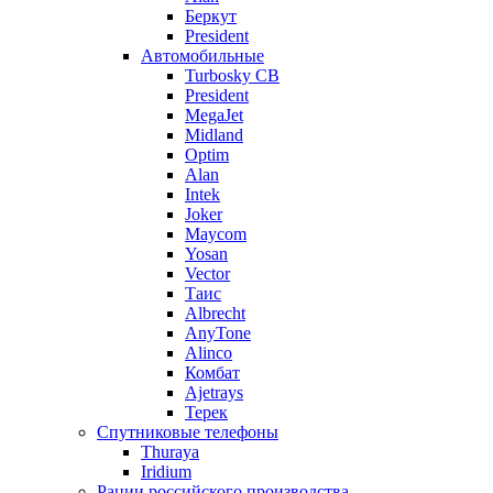
Беркут
President
Автомобильные
Turbosky CB
President
MegaJet
Midland
Optim
Alan
Intek
Joker
Maycom
Yosan
Vector
Таис
Albrecht
AnyTone
Alinco
Комбат
Ajetrays
Терек
Спутниковые телефоны
Thuraya
Iridium
Рации российского производства