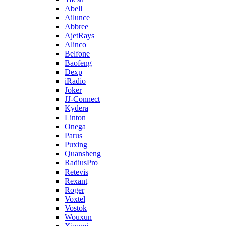
Abell
Ailunce
Abbree
AjetRays
Alinco
Belfone
Baofeng
Dexp
iRadio
Joker
JJ-Connect
Kydera
Linton
Onega
Parus
Puxing
Quansheng
RadiusPro
Retevis
Rexant
Roger
Voxtel
Vostok
Wouxun