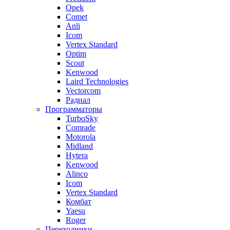
Opek
Comet
Anli
Icom
Vertex Standard
Optim
Scout
Kenwood
Laird Technologies
Vectorcom
Радиал
Программаторы
TurboSky
Comrade
Motorola
Midland
Hytera
Kenwood
Alinco
Icom
Vertex Standard
Комбат
Yaesu
Roger
Переходники