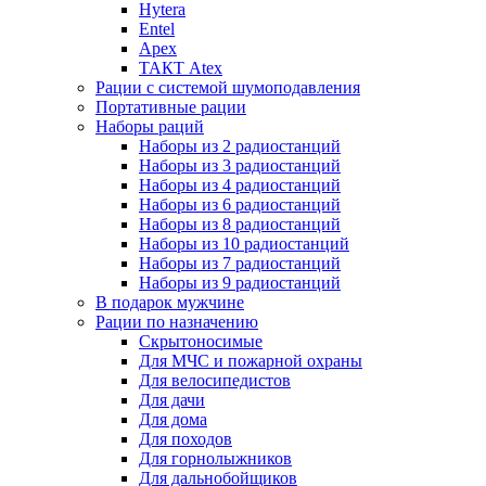
Hytera
Entel
Apex
ТАКТ Atex
Рации с системой шумоподавления
Портативные рации
Наборы раций
Наборы из 2 радиостанций
Наборы из 3 радиостанций
Наборы из 4 радиостанций
Наборы из 6 радиостанций
Наборы из 8 радиостанций
Наборы из 10 радиостанций
Наборы из 7 радиостанций
Наборы из 9 радиостанций
В подарок мужчине
Рации по назначению
Скрытоносимые
Для МЧС и пожарной охраны
Для велосипедистов
Для дачи
Для дома
Для походов
Для горнолыжников
Для дальнобойщиков