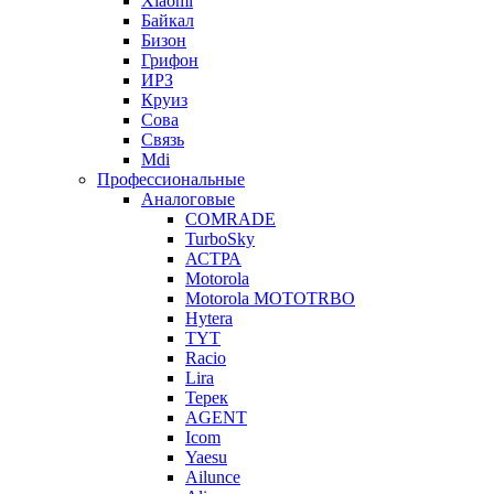
Xiaomi
Байкал
Бизон
Грифон
ИРЗ
Круиз
Сова
Связь
Mdi
Профессиональные
Аналоговые
COMRADE
TurboSky
АСТРА
Motorola
Motorola MOTOTRBO
Hytera
TYT
Racio
Lira
Терек
AGENT
Icom
Yaesu
Ailunce