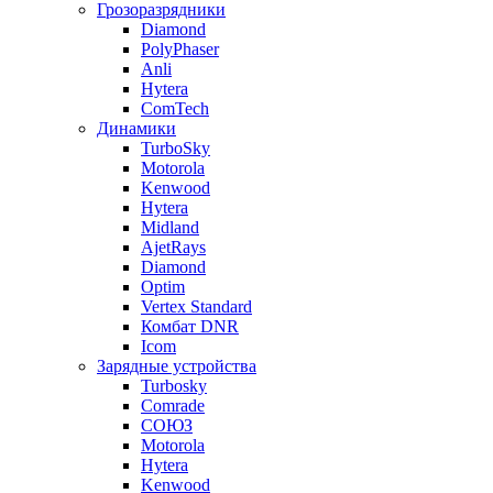
Грозоразрядники
Diamond
PolyPhaser
Anli
Hytera
ComTech
Динамики
TurboSky
Motorola
Kenwood
Hytera
Midland
AjetRays
Diamond
Optim
Vertex Standard
Комбат DNR
Icom
Зарядные устройства
Turbosky
Comrade
СОЮЗ
Motorola
Hytera
Kenwood