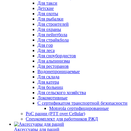
Для такси
Детские
Для охоты
Для рыбалки
Для строителей
Для охраны
Для пейнтбола
Для страйкбола
Для гор
Для леса
Для сноубордистов
Для альпинизма
Для ресторанов
Водонепроницаемые
Для склада
Для катера
Для больниц
Для сельского хозяйства
Локомотивные
С сертификатом транспортной безопасности
Motorola сертифицированные
PoC рации (PTT over Cellular)
Спецкомплект для работников РЖД
Аксессуары для раций