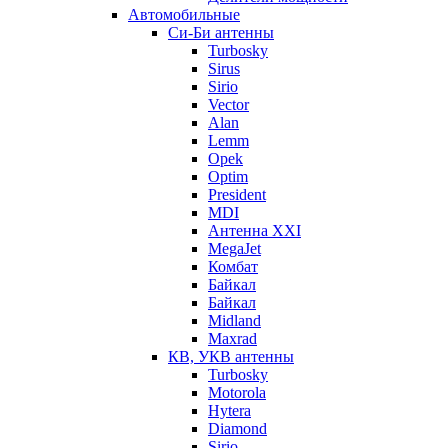
Автомобильные
Си-Би антенны
Turbosky
Sirus
Sirio
Vector
Alan
Lemm
Opek
Optim
President
MDI
Антенна XXI
MegaJet
Комбат
Байкал
Байкал
Midland
Maxrad
КВ, УКВ антенны
Turbosky
Motorola
Hytera
Diamond
Sirio