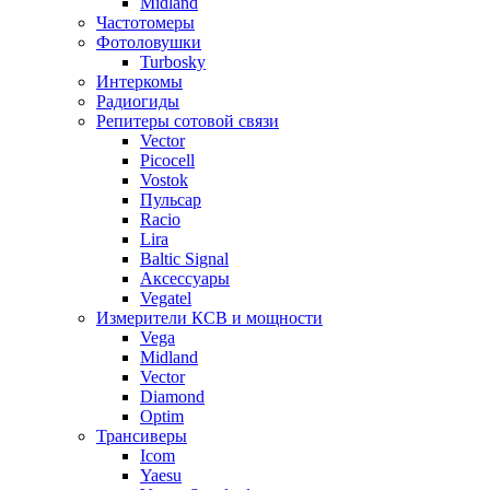
Midland
Частотомеры
Фотоловушки
Turbosky
Интеркомы
Радиогиды
Репитеры сотовой связи
Vector
Picocell
Vostok
Пульсар
Racio
Lira
Baltic Signal
Аксессуары
Vegatel
Измерители КСВ и мощности
Vega
Midland
Vector
Diamond
Optim
Трансиверы
Icom
Yaesu