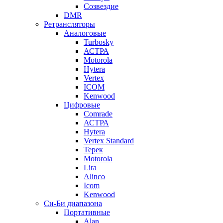
Созвездие
DMR
Ретрансляторы
Аналоговые
Turbosky
АСТРА
Motorola
Hytera
Vertex
ICOM
Kenwood
Цифровые
Comrade
АСТРА
Hytera
Vertex Standard
Терек
Motorola
Lira
Alinco
Icom
Kenwood
Си-Би диапазона
Портативные
Alan