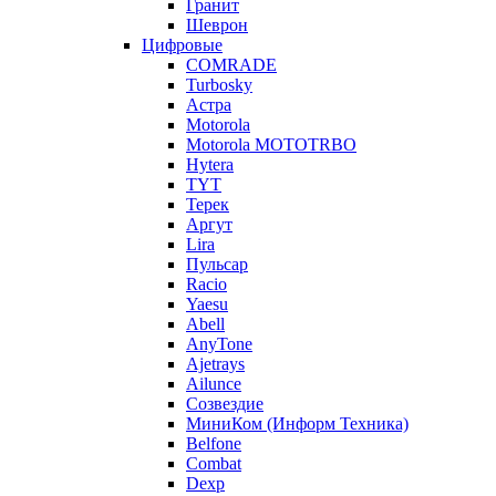
Гранит
Шеврон
Цифровые
COMRADE
Turbosky
Астра
Motorola
Motorola MOTOTRBO
Hytera
TYT
Терек
Аргут
Lira
Пульсар
Racio
Yaesu
Abell
AnyTone
Ajetrays
Ailunce
Созвездие
МиниКом (Информ Техника)
Belfone
Combat
Dexp