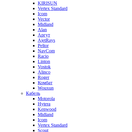
KIRISUN
Vertex Standard
Icom
Vector
Midland
Alan
Аргут
AjetRays
Peltor
NavCom
Racio
Linton
Vostok
Alinco
Roger
Комбат
Wouxun
Кабель
Motorola
Hytera
Kenwood
Midland
Icom
Vertex Standard
Scout