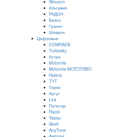
Wouxun
Альтавия
РАДОН
Бизон
Гранит
Шеврон
Цифровые
COMRADE
Turbosky
Астра
Motorola
Motorola MOTOTRBO
Hytera
TYT
Терек
Аргут
Lira
Пульсар
Racio
Yaesu
Abell
AnyTone
Ajetrays