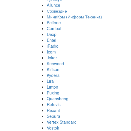
Ailunce
Созвездие
МиниКом (Информ Техника)
Belfone
Combat
Dexp
Entel
iRadio
Icom
Joker
Kenwood
Kirisun
Kydera
Lira
Linton
Puxing
Quansheng
Retevis
Rexant
Sepura
Vertex Standard
Vostok