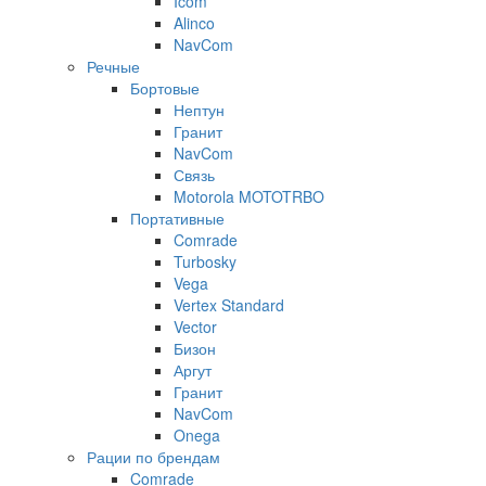
Icom
Alinco
NavCom
Речные
Бортовые
Нептун
Гранит
NavCom
Связь
Motorola MOTOTRBO
Портативные
Comrade
Turbosky
Vega
Vertex Standard
Vector
Бизон
Аргут
Гранит
NavCom
Onega
Рации по брендам
Comrade