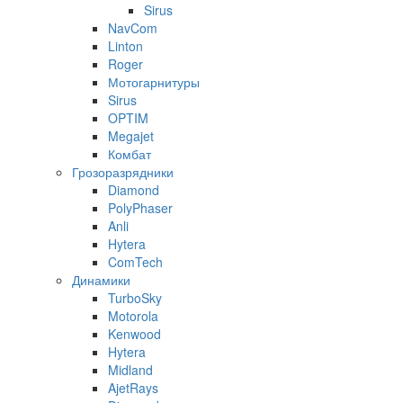
Sirus
NavCom
Linton
Roger
Мотогарнитуры
Sirus
OPTIM
Megajet
Комбат
Грозоразрядники
Diamond
PolyPhaser
Anli
Hytera
ComTech
Динамики
TurboSky
Motorola
Kenwood
Hytera
Midland
AjetRays