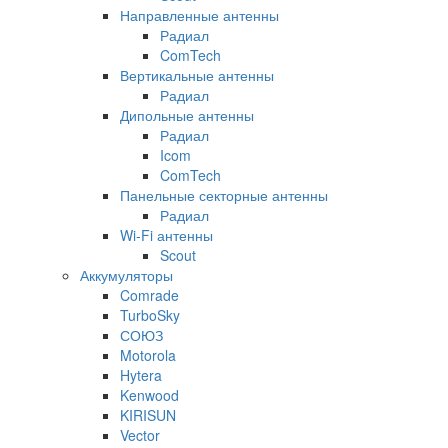
Направленные антенны
Радиал
ComTech
Вертикальные антенны
Радиал
Дипольные антенны
Радиал
Icom
ComTech
Панельные секторные антенны
Радиал
Wi-Fi антенны
Scout
Аккумуляторы
Comrade
TurboSky
СОЮЗ
Motorola
Hytera
Kenwood
KIRISUN
Vector