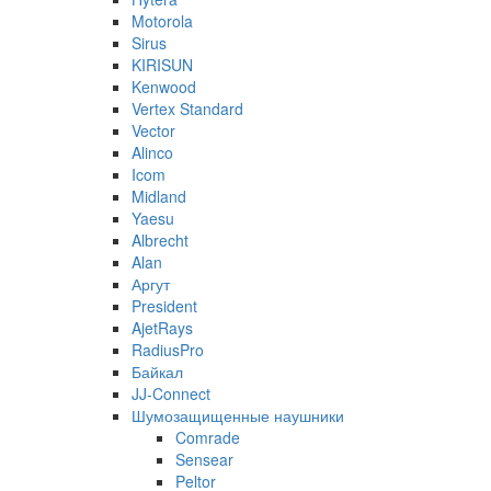
Motorola
Sirus
KIRISUN
Kenwood
Vertex Standard
Vector
Alinco
Icom
Midland
Yaesu
Albrecht
Alan
Аргут
President
AjetRays
RadiusPro
Байкал
JJ-Connect
Шумозащищенные наушники
Comrade
Sensear
Peltor