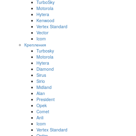
TurboSky
Motorola
Hytera
Kenwood
Vertex Standard
Vector
Icom
Крепления
Turbosky
Motorola
Hytera
Diamond
Sirus
Sirio
Midland
Alan
President
Opek
Comet
Anli
Icom
Vertex Standard
Optim