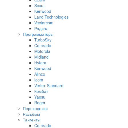
Scout
Kenwood
Laird Technologies
Vectorcom
Радиал
Программаторы
TurboSky
Comrade
Motorola
Midland
Hytera
Kenwood
Alinco
Icom
Vertex Standard
Комбат
Yaesu
Roger
Переходники
Разъёмы
Тангенты
Comrade