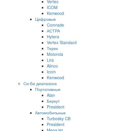
Vertex
ICOM
Kenwood
Цифровые
Comrade
АСТРА
Hytera
Vertex Standard
Терек
Motorola
Lira
Alinco
Icom
Kenwood
Си-Би диапазона
Портативные
Alan
Беркут
President
Автомобильные
Turbosky CB
President
MegaJet