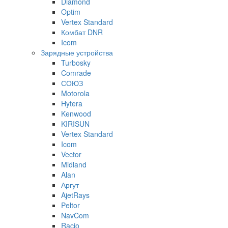
Diamond
Optim
Vertex Standard
Комбат DNR
Icom
Зарядные устройства
Turbosky
Comrade
СОЮЗ
Motorola
Hytera
Kenwood
KIRISUN
Vertex Standard
Icom
Vector
Midland
Alan
Аргут
AjetRays
Peltor
NavCom
Racio