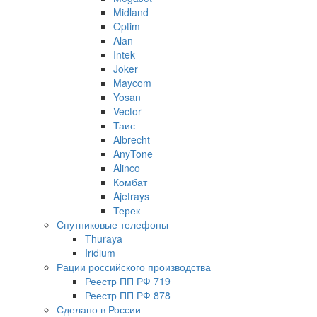
Midland
Optim
Alan
Intek
Joker
Maycom
Yosan
Vector
Таис
Albrecht
AnyTone
Alinco
Комбат
Ajetrays
Терек
Спутниковые телефоны
Thuraya
Iridium
Рации российского производства
Реестр ПП РФ 719
Реестр ПП РФ 878
Сделано в России