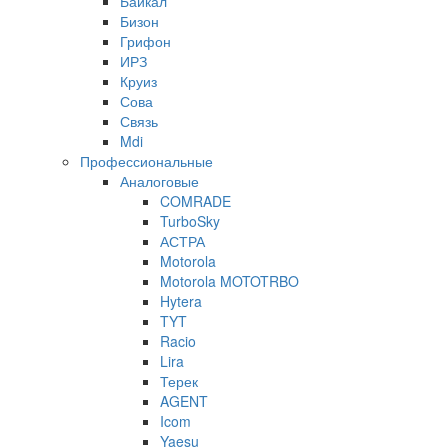
Байкал
Бизон
Грифон
ИРЗ
Круиз
Сова
Связь
Mdi
Профессиональные
Аналоговые
COMRADE
TurboSky
АСТРА
Motorola
Motorola MOTOTRBO
Hytera
TYT
Racio
Lira
Терек
AGENT
Icom
Yaesu