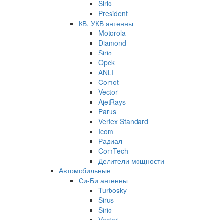
Sirio
President
КВ, УКВ антенны
Motorola
Diamond
Sirio
Opek
ANLI
Comet
Vector
AjetRays
Parus
Vertex Standard
Icom
Радиал
ComTech
Делители мощности
Автомобильные
Си-Би антенны
Turbosky
Sirus
Sirio
Vector