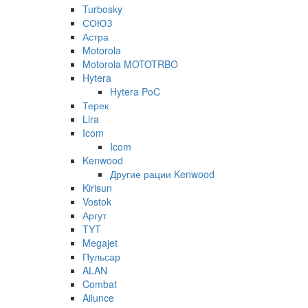
Turbosky
СОЮЗ
Астра
Motorola
Motorola MOTOTRBO
Hytera
Hytera PoC
Терек
Lira
Icom
Icom
Kenwood
Другие рации Kenwood
Kirisun
Vostok
Аргут
TYT
Megajet
Пульсар
ALAN
Combat
Ailunce