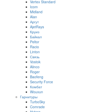
Vertex Standard
Icom
Midland
Alan
Аргут
AjetRays
Круиз
Байкал
Peltor
Racio
Linton
Связь
Vostok
Alinco
Roger
Baofeng
Security Force
Комбат
Wouxun
Гарнитуры
TurboSky
Comrade
Hytera