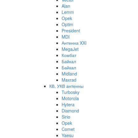
Alan
Lemm
Opek
Optim
President
MDI
Антенна XXI
MegaJet
Комбат
Байкал
Байкал
Midland
Maxrad
КВ, УКВ антенны
Turbosky
Motorola
Hytera
Diamond
Sirio
Opek
Comet
Yaesu