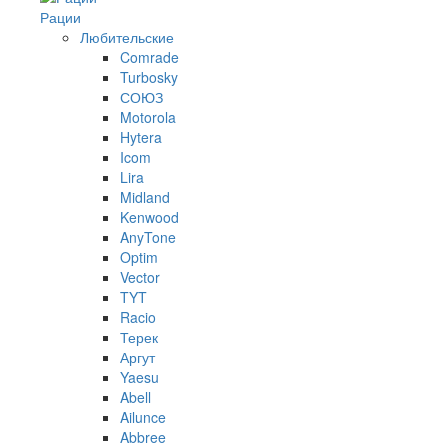
Рации
Любительские
Comrade
Turbosky
СОЮЗ
Motorola
Hytera
Icom
Lira
Midland
Kenwood
AnyTone
Optim
Vector
TYT
Racio
Терек
Аргут
Yaesu
Abell
Ailunce
Abbree