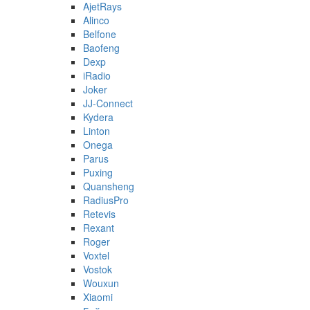
AjetRays
Alinco
Belfone
Baofeng
Dexp
iRadio
Joker
JJ-Connect
Kydera
Linton
Onega
Parus
Puxing
Quansheng
RadiusPro
Retevis
Rexant
Roger
Voxtel
Vostok
Wouxun
Xiaomi