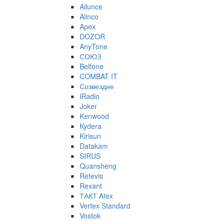
Ailunce
Alinco
Apex
DOZOR
AnyTone
СОЮЗ
Belfone
COMBAT IT
Созвездие
iRadio
Joker
Kenwood
Kydera
Kirisun
Datakam
SIRUS
Quansheng
Retevis
Rexant
ТАКТ Atex
Vertex Standard
Vostok