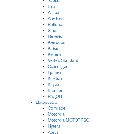
Yaesu
Lira
Alinco
AnyTone
Belfone
Sirus
Retevis
Kenwood
Kirisun
Kydera
Vertex Standard
Созвездие
Гранит
Комбат
Круиз
Шеврон
РАДОН
Цифровые
Comrade
Motorola
Motorola MOTOTRBO
Hytera
Аргут