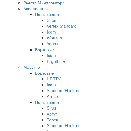
Реестр Минпромторг
Авиационные
Портативные
Sirus
Vertex Standard
Icom
Wouxun
Yaesu
Бортовые
Icom
FlightLine
Морские
Бортовые
НЕПТУН
Icom
Standard Horizon
Alinco
Портативные
Sirus
Аргут
Терек
Standard Horizon