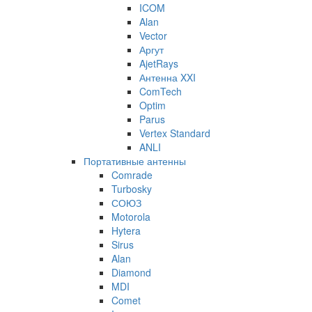
ICOM
Alan
Vector
Аргут
AjetRays
Антенна XXI
ComTech
Optim
Parus
Vertex Standard
ANLI
Портативные антенны
Comrade
Turbosky
СОЮЗ
Motorola
Hytera
Sirus
Alan
Diamond
MDI
Comet