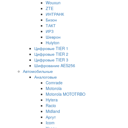
Wouxun
ZTE
ИНТРАНК
Бизон
ТАКТ
ИРЗ
Шеврон
Huiyton
Цифровые TIER 1
Цифровые TIER 2
Цифровые TIER 3
Шифрование AES256
Автомобильные
Аналоговые
Comrade
Motorola
Motorola MOTOTRBO
Hytera
Racio
Midland
Аргут
Icom