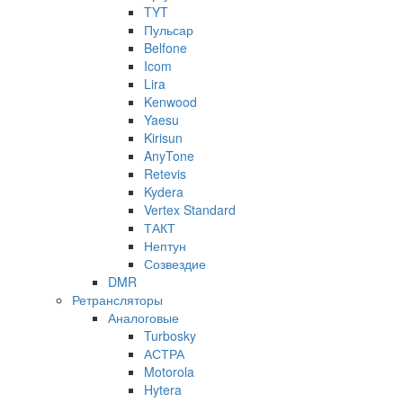
TYT
Пульсар
Belfone
Icom
Lira
Kenwood
Yaesu
Kirisun
AnyTone
Retevis
Kydera
Vertex Standard
ТАКТ
Нептун
Созвездие
DMR
Ретрансляторы
Аналоговые
Turbosky
АСТРА
Motorola
Hytera