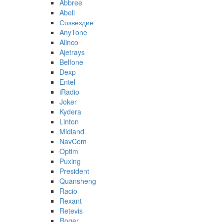
Abbree
Abell
Созвездие
AnyTone
Alinco
Ajetrays
Belfone
Dexp
Entel
iRadio
Joker
Kydera
Linton
Midland
NavCom
Optim
Puxing
President
Quansheng
Racio
Rexant
Retevis
Roger