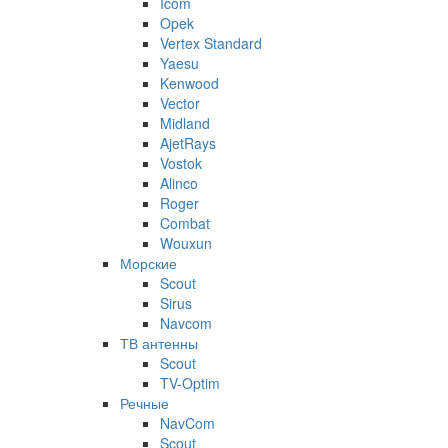
Icom
Opek
Vertex Standard
Yaesu
Kenwood
Vector
Midland
AjetRays
Vostok
Alinco
Roger
Combat
Wouxun
Морские
Scout
Sirus
Navcom
ТВ антенны
Scout
TV-Optim
Речные
NavCom
Scout