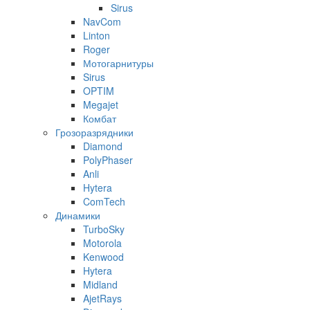
Sirus
NavCom
Linton
Roger
Мотогарнитуры
Sirus
OPTIM
Megajet
Комбат
Грозоразрядники
Diamond
PolyPhaser
Anli
Hytera
ComTech
Динамики
TurboSky
Motorola
Kenwood
Hytera
Midland
AjetRays