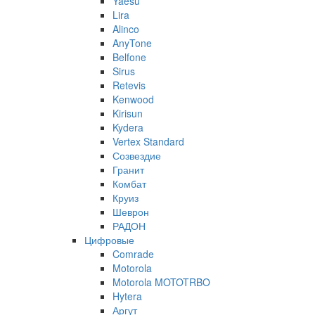
Yaesu
Lira
Alinco
AnyTone
Belfone
Sirus
Retevis
Kenwood
Kirisun
Kydera
Vertex Standard
Созвездие
Гранит
Комбат
Круиз
Шеврон
РАДОН
Цифровые
Comrade
Motorola
Motorola MOTOTRBO
Hytera
Аргут