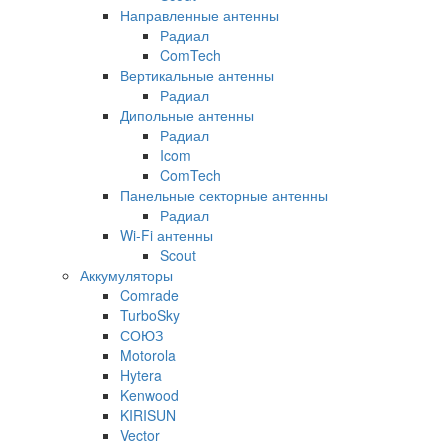
Направленные антенны
Радиал
ComTech
Вертикальные антенны
Радиал
Дипольные антенны
Радиал
Icom
ComTech
Панельные секторные антенны
Радиал
Wi-Fi антенны
Scout
Аккумуляторы
Comrade
TurboSky
СОЮЗ
Motorola
Hytera
Kenwood
KIRISUN
Vector