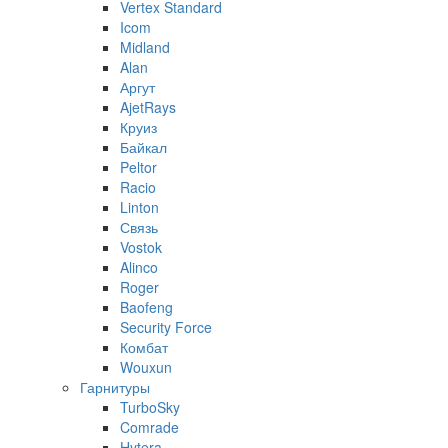
Vertex Standard
Icom
Midland
Alan
Аргут
AjetRays
Круиз
Байкал
Peltor
Racio
Linton
Связь
Vostok
Alinco
Roger
Baofeng
Security Force
Комбат
Wouxun
Гарнитуры
TurboSky
Comrade
Hytera