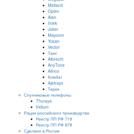
Midland
Optim
Alan
Intek
Joker
Maycom
Yosan
Vector
Таис
Albrecht
AnyTone
Alinco
Комбат
Ajetrays
Терек
Спутниковые телефоны
Thuraya
Iridium
Рации российского производства
Реестр ПП РФ 719
Реестр ПП РФ 878
Сделано в России