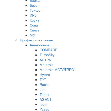
Байкал
Бизон
Грифон
ИРЗ
Круиз
Сова
Связь
Mdi
Профессиональные
Аналоговые
COMRADE
TurboSky
АСТРА
Motorola
Motorola MOTOTRBO
Hytera
TYT
Racio
Lira
Терек
AGENT
Icom
Yaesu