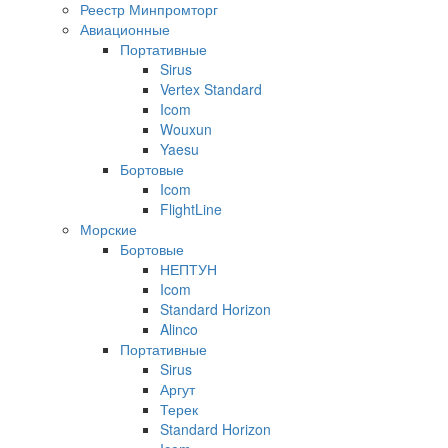
Реестр Минпромторг
Авиационные
Портативные
Sirus
Vertex Standard
Icom
Wouxun
Yaesu
Бортовые
Icom
FlightLine
Морские
Бортовые
НЕПТУН
Icom
Standard Horizon
Alinco
Портативные
Sirus
Аргут
Терек
Standard Horizon