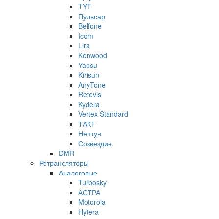
TYT
Пульсар
Belfone
Icom
Lira
Kenwood
Yaesu
Kirisun
AnyTone
Retevis
Kydera
Vertex Standard
ТАКТ
Нептун
Созвездие
DMR
Ретрансляторы
Аналоговые
Turbosky
АСТРА
Motorola
Hytera