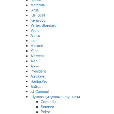
Motorola
Sirus
KIRISUN
Kenwood
Vertex Standard
Vector
Alinco
Icom
Midland
Yaesu
Albrecht
Alan
Аргут
President
AjetRays
RadiusPro
Байкал
JJ-Connect
Шумозащищенные наушники
Comrade
Sensear
Peltor