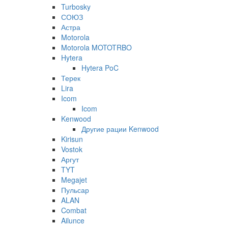
Turbosky
СОЮЗ
Астра
Motorola
Motorola MOTOTRBO
Hytera
Hytera PoC
Терек
Lira
Icom
Icom
Kenwood
Другие рации Kenwood
Kirisun
Vostok
Аргут
TYT
Megajet
Пульсар
ALAN
Combat
Ailunce