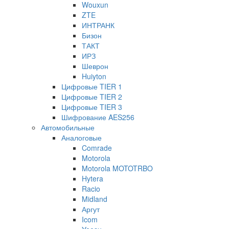
Wouxun
ZTE
ИНТРАНК
Бизон
ТАКТ
ИРЗ
Шеврон
Huiyton
Цифровые TIER 1
Цифровые TIER 2
Цифровые TIER 3
Шифрование AES256
Автомобильные
Аналоговые
Comrade
Motorola
Motorola MOTOTRBO
Hytera
Racio
Midland
Аргут
Icom