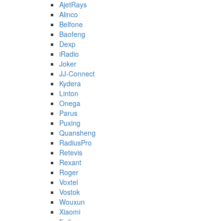
AjetRays
Alinco
Belfone
Baofeng
Dexp
iRadio
Joker
JJ-Connect
Kydera
Linton
Onega
Parus
Puxing
Quansheng
RadiusPro
Retevis
Rexant
Roger
Voxtel
Vostok
Wouxun
Xiaomi