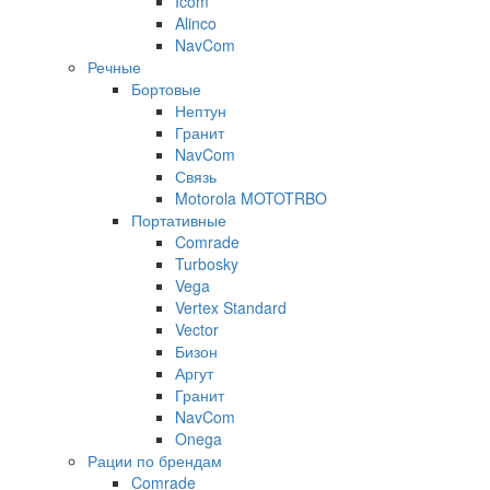
Icom
Alinco
NavCom
Речные
Бортовые
Нептун
Гранит
NavCom
Связь
Motorola MOTOTRBO
Портативные
Comrade
Turbosky
Vega
Vertex Standard
Vector
Бизон
Аргут
Гранит
NavCom
Onega
Рации по брендам
Comrade