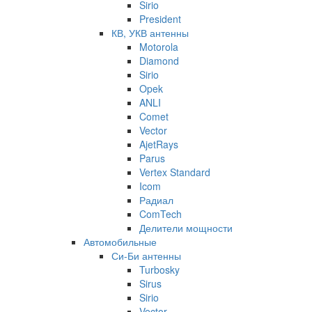
Sirio
President
КВ, УКВ антенны
Motorola
Diamond
Sirio
Opek
ANLI
Comet
Vector
AjetRays
Parus
Vertex Standard
Icom
Радиал
ComTech
Делители мощности
Автомобильные
Си-Би антенны
Turbosky
Sirus
Sirio
Vector