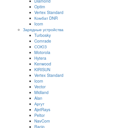
Diamond
Optim
Vertex Standard
Комбат DNR
Icom
Зарядные устройства
Turbosky
Comrade
СОЮЗ
Motorola
Hytera
Kenwood
KIRISUN
Vertex Standard
Icom
Vector
Midland
Alan
Аргут
AjetRays
Peltor
NavCom
Racio