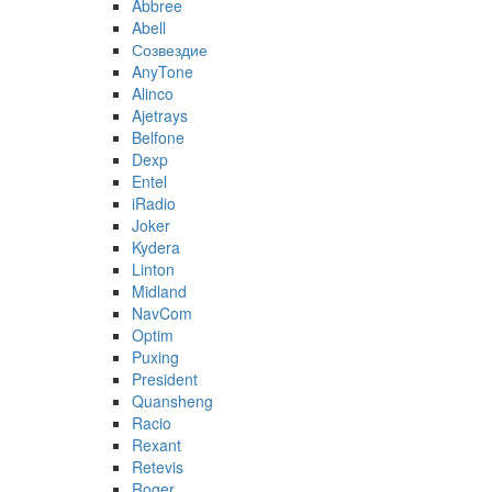
Abbree
Abell
Созвездие
AnyTone
Alinco
Ajetrays
Belfone
Dexp
Entel
iRadio
Joker
Kydera
Linton
Midland
NavCom
Optim
Puxing
President
Quansheng
Racio
Rexant
Retevis
Roger