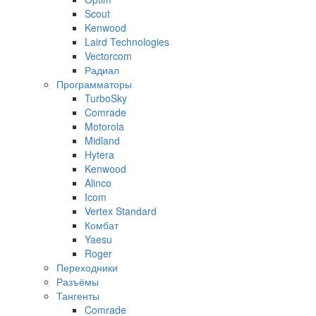
Scout
Kenwood
Laird Technologies
Vectorcom
Радиал
Программаторы
TurboSky
Comrade
Motorola
Midland
Hytera
Kenwood
Alinco
Icom
Vertex Standard
Комбат
Yaesu
Roger
Переходники
Разъёмы
Тангенты
Comrade