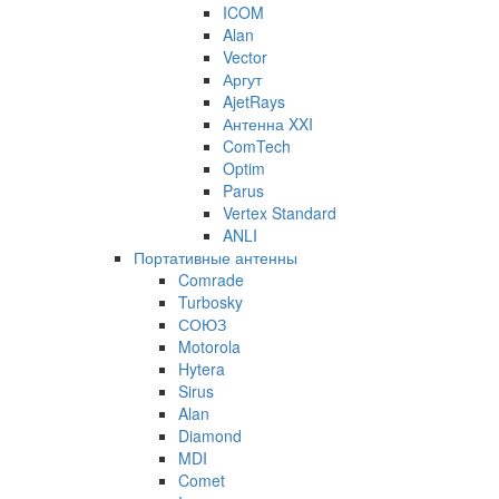
ICOM
Alan
Vector
Аргут
AjetRays
Антенна XXI
ComTech
Optim
Parus
Vertex Standard
ANLI
Портативные антенны
Comrade
Turbosky
СОЮЗ
Motorola
Hytera
Sirus
Alan
Diamond
MDI
Comet