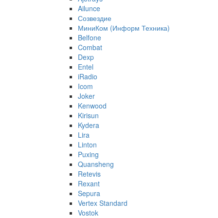
Ailunce
Созвездие
МиниКом (Информ Техника)
Belfone
Combat
Dexp
Entel
iRadio
Icom
Joker
Kenwood
Kirisun
Kydera
Lira
Linton
Puxing
Quansheng
Retevis
Rexant
Sepura
Vertex Standard
Vostok