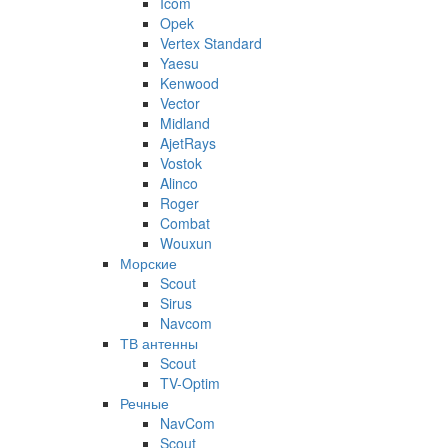
Icom
Opek
Vertex Standard
Yaesu
Kenwood
Vector
Midland
AjetRays
Vostok
Alinco
Roger
Combat
Wouxun
Морские
Scout
Sirus
Navcom
ТВ антенны
Scout
TV-Optim
Речные
NavCom
Scout