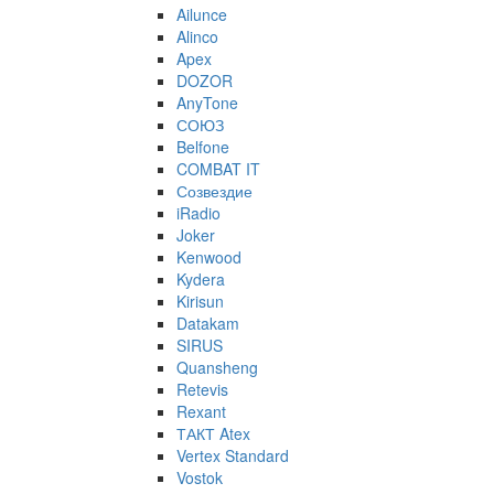
Ailunce
Alinco
Apex
DOZOR
AnyTone
СОЮЗ
Belfone
COMBAT IT
Созвездие
iRadio
Joker
Kenwood
Kydera
Kirisun
Datakam
SIRUS
Quansheng
Retevis
Rexant
ТАКТ Atex
Vertex Standard
Vostok