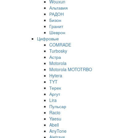
Wouxun
Альтавия
РАДОН
Бизон
Гранит
Шеврон
Цифровые
COMRADE
Turbosky
Астра
Motorola
Motorola MOTOTRBO
Hytera
TYT
Терек
Аргут
Lira
Пульсар
Racio
Yaesu
Abell
AnyTone
Ajetrays