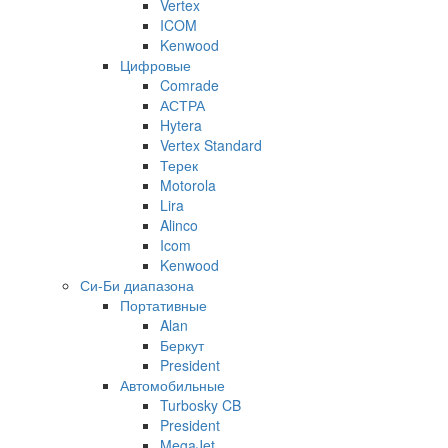
Vertex
ICOM
Kenwood
Цифровые
Comrade
АСТРА
Hytera
Vertex Standard
Терек
Motorola
Lira
Alinco
Icom
Kenwood
Си-Би диапазона
Портативные
Alan
Беркут
President
Автомобильные
Turbosky CB
President
MegaJet