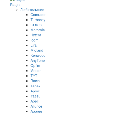
Рации
Любительские
Comrade
Turbosky
СОЮЗ
Motorola
Hytera
Icom
Lira
Midland
Kenwood
AnyTone
Optim
Vector
TYT
Racio
Терек
Аргут
Yaesu
Abell
Ailunce
Abbree