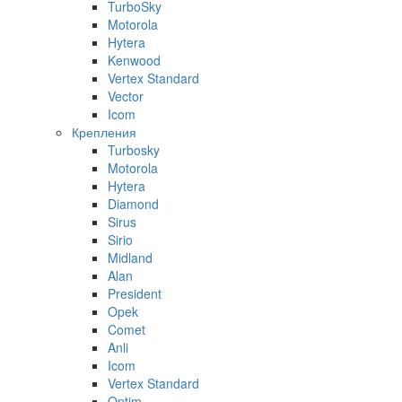
TurboSky
Motorola
Hytera
Kenwood
Vertex Standard
Vector
Icom
Крепления
Turbosky
Motorola
Hytera
Diamond
Sirus
Sirio
Midland
Alan
President
Opek
Comet
Anli
Icom
Vertex Standard
Optim