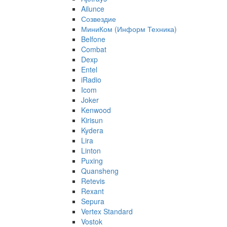
Ailunce
Созвездие
МиниКом (Информ Техника)
Belfone
Combat
Dexp
Entel
iRadio
Icom
Joker
Kenwood
Kirisun
Kydera
Lira
Linton
Puxing
Quansheng
Retevis
Rexant
Sepura
Vertex Standard
Vostok