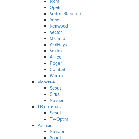
Icom
Opek
Vertex Standard
Yaesu
Kenwood
Vector
Midland
AjetRays
Vostok
Alinco
Roger
Combat
Wouxun
Морские
Scout
Sirus
Navcom
ТВ антенны
Scout
TV-Optim
Речные
NavCom
Scout