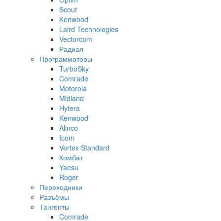
Scout
Kenwood
Laird Technologies
Vectorcom
Радиал
Программаторы
TurboSky
Comrade
Motorola
Midland
Hytera
Kenwood
Alinco
Icom
Vertex Standard
Комбат
Yaesu
Roger
Переходники
Разъёмы
Тангенты
Comrade