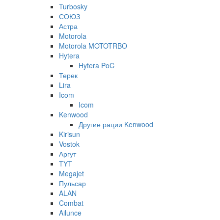
Turbosky
СОЮЗ
Астра
Motorola
Motorola MOTOTRBO
Hytera
Hytera PoC
Терек
Lira
Icom
Icom
Kenwood
Другие рации Kenwood
Kirisun
Vostok
Аргут
TYT
Megajet
Пульсар
ALAN
Combat
Ailunce