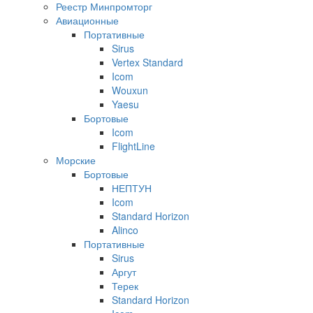
Реестр Минпромторг
Авиационные
Портативные
Sirus
Vertex Standard
Icom
Wouxun
Yaesu
Бортовые
Icom
FlightLine
Морские
Бортовые
НЕПТУН
Icom
Standard Horizon
Alinco
Портативные
Sirus
Аргут
Терек
Standard Horizon