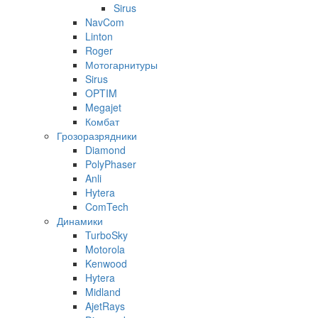
Sirus
NavCom
Linton
Roger
Мотогарнитуры
Sirus
OPTIM
Megajet
Комбат
Грозоразрядники
Diamond
PolyPhaser
Anli
Hytera
ComTech
Динамики
TurboSky
Motorola
Kenwood
Hytera
Midland
AjetRays