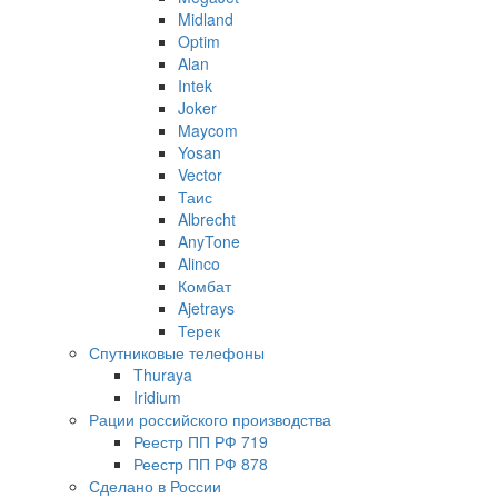
Midland
Optim
Alan
Intek
Joker
Maycom
Yosan
Vector
Таис
Albrecht
AnyTone
Alinco
Комбат
Ajetrays
Терек
Спутниковые телефоны
Thuraya
Iridium
Рации российского производства
Реестр ПП РФ 719
Реестр ПП РФ 878
Сделано в России