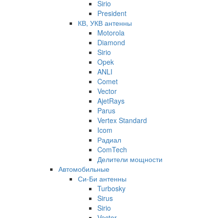
Sirio
President
КВ, УКВ антенны
Motorola
Diamond
Sirio
Opek
ANLI
Comet
Vector
AjetRays
Parus
Vertex Standard
Icom
Радиал
ComTech
Делители мощности
Автомобильные
Си-Би антенны
Turbosky
Sirus
Sirio
Vector