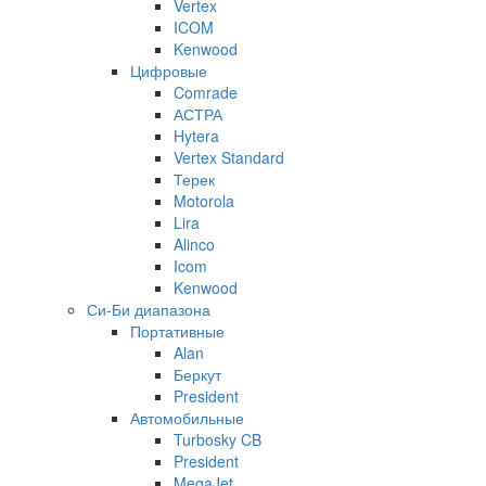
Vertex
ICOM
Kenwood
Цифровые
Comrade
АСТРА
Hytera
Vertex Standard
Терек
Motorola
Lira
Alinco
Icom
Kenwood
Си-Би диапазона
Портативные
Alan
Беркут
President
Автомобильные
Turbosky CB
President
MegaJet