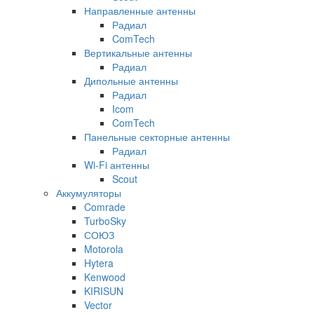
Направленные антенны
Радиал
ComTech
Вертикальные антенны
Радиал
Дипольные антенны
Радиал
Icom
ComTech
Панельные секторные антенны
Радиал
Wi-Fi антенны
Scout
Аккумуляторы
Comrade
TurboSky
СОЮЗ
Motorola
Hytera
Kenwood
KIRISUN
Vector