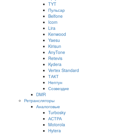
TYT
Пульсар
Belfone
Icom
Lira
Kenwood
Yaesu
Kirisun
AnyTone
Retevis
Kydera
Vertex Standard
ТАКТ
Нептун
Созвездие
DMR
Ретрансляторы
Аналоговые
Turbosky
АСТРА
Motorola
Hytera