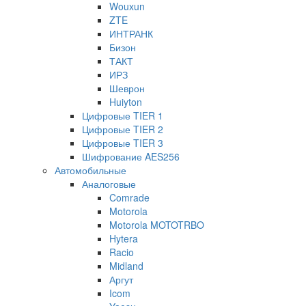
Wouxun
ZTE
ИНТРАНК
Бизон
ТАКТ
ИРЗ
Шеврон
Huiyton
Цифровые TIER 1
Цифровые TIER 2
Цифровые TIER 3
Шифрование AES256
Автомобильные
Аналоговые
Comrade
Motorola
Motorola MOTOTRBO
Hytera
Racio
Midland
Аргут
Icom