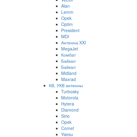
Alan
Lemm
Opek
Optim
President
MDI
Антенна XXI
MegaJet
Комбат
Байкал
Байкал
Midland
Maxrad
КВ, УКВ антенны
Turbosky
Motorola
Hytera
Diamond
Sirio
Opek
Comet
Yaesu