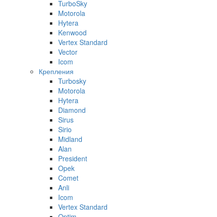
TurboSky
Motorola
Hytera
Kenwood
Vertex Standard
Vector
Icom
Крепления
Turbosky
Motorola
Hytera
Diamond
Sirus
Sirio
Midland
Alan
President
Opek
Comet
Anli
Icom
Vertex Standard
Optim