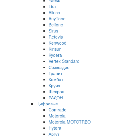
Yaesu
Lira
Alinco
AnyTone
Belfone
Sirus
Retevis
Kenwood
Kirisun
Kydera
Vertex Standard
Созвездие
Гранит
Комбат
Круиз
Шеврон
РАДОН
Цифровые
Comrade
Motorola
Motorola MOTOTRBO
Hytera
Аргут