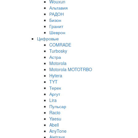
Wouxun
Альтавия
РАДОН
Бизон
Гранит
Шеврон
Цифровые
COMRADE
Turbosky
Астра
Motorola
Motorola MOTOTRBO
Hytera
TYT
Терек
Аргут
Lira
Пульсар
Racio
Yaesu
Abell
AnyTone
Ajetrays