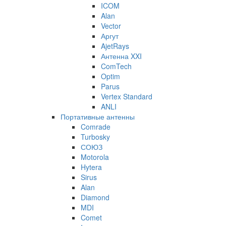
ICOM
Alan
Vector
Аргут
AjetRays
Антенна XXI
ComTech
Optim
Parus
Vertex Standard
ANLI
Портативные антенны
Comrade
Turbosky
СОЮЗ
Motorola
Hytera
Sirus
Alan
Diamond
MDI
Comet