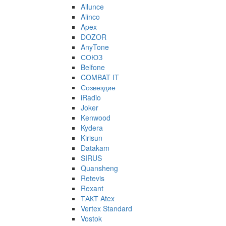
Ailunce
Alinco
Apex
DOZOR
AnyTone
СОЮЗ
Belfone
COMBAT IT
Созвездие
iRadio
Joker
Kenwood
Kydera
Kirisun
Datakam
SIRUS
Quansheng
Retevis
Rexant
ТАКТ Atex
Vertex Standard
Vostok