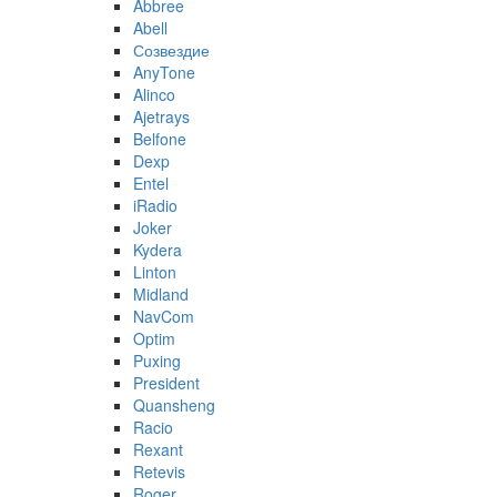
Abbree
Abell
Созвездие
AnyTone
Alinco
Ajetrays
Belfone
Dexp
Entel
iRadio
Joker
Kydera
Linton
Midland
NavCom
Optim
Puxing
President
Quansheng
Racio
Rexant
Retevis
Roger