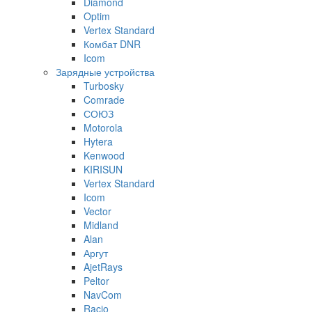
Diamond
Optim
Vertex Standard
Комбат DNR
Icom
Зарядные устройства
Turbosky
Comrade
СОЮЗ
Motorola
Hytera
Kenwood
KIRISUN
Vertex Standard
Icom
Vector
Midland
Alan
Аргут
AjetRays
Peltor
NavCom
Racio