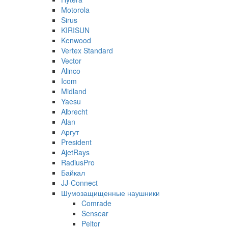
Motorola
Sirus
KIRISUN
Kenwood
Vertex Standard
Vector
Alinco
Icom
Midland
Yaesu
Albrecht
Alan
Аргут
President
AjetRays
RadiusPro
Байкал
JJ-Connect
Шумозащищенные наушники
Comrade
Sensear
Peltor