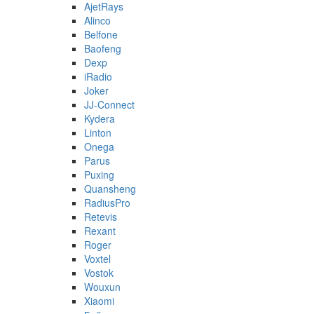
AjetRays
Alinco
Belfone
Baofeng
Dexp
iRadio
Joker
JJ-Connect
Kydera
Linton
Onega
Parus
Puxing
Quansheng
RadiusPro
Retevis
Rexant
Roger
Voxtel
Vostok
Wouxun
Xiaomi