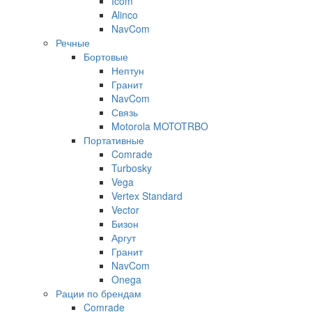
Icom
Alinco
NavCom
Речные
Бортовые
Нептун
Гранит
NavCom
Связь
Motorola MOTOTRBO
Портативные
Comrade
Turbosky
Vega
Vertex Standard
Vector
Бизон
Аргут
Гранит
NavCom
Onega
Рации по брендам
Comrade