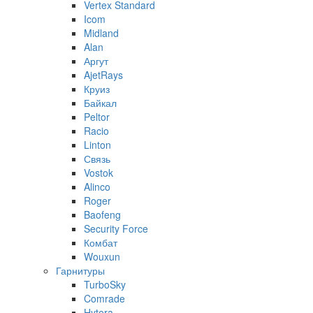
Vertex Standard
Icom
Midland
Alan
Аргут
AjetRays
Круиз
Байкал
Peltor
Racio
Linton
Связь
Vostok
Alinco
Roger
Baofeng
Security Force
Комбат
Wouxun
Гарнитуры
TurboSky
Comrade
Hytera