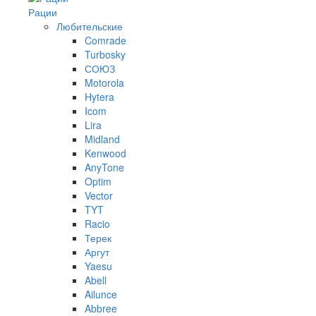
Рации
Любительские
Comrade
Turbosky
СОЮЗ
Motorola
Hytera
Icom
Lira
Midland
Kenwood
AnyTone
Optim
Vector
TYT
Racio
Терек
Аргут
Yaesu
Abell
Ailunce
Abbree