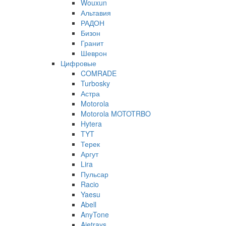
Wouxun
Альтавия
РАДОН
Бизон
Гранит
Шеврон
Цифровые
COMRADE
Turbosky
Астра
Motorola
Motorola MOTOTRBO
Hytera
TYT
Терек
Аргут
Lira
Пульсар
Racio
Yaesu
Abell
AnyTone
Ajetrays