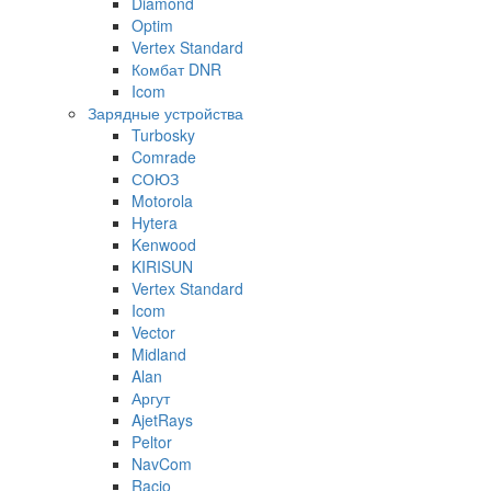
Diamond
Optim
Vertex Standard
Комбат DNR
Icom
Зарядные устройства
Turbosky
Comrade
СОЮЗ
Motorola
Hytera
Kenwood
KIRISUN
Vertex Standard
Icom
Vector
Midland
Alan
Аргут
AjetRays
Peltor
NavCom
Racio