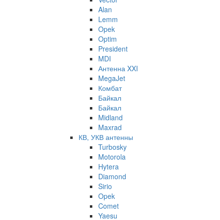
Alan
Lemm
Opek
Optim
President
MDI
Антенна XXI
MegaJet
Комбат
Байкал
Байкал
Midland
Maxrad
КВ, УКВ антенны
Turbosky
Motorola
Hytera
Diamond
Sirio
Opek
Comet
Yaesu