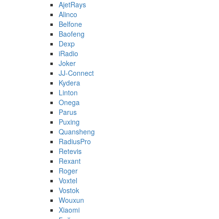
AjetRays
Alinco
Belfone
Baofeng
Dexp
iRadio
Joker
JJ-Connect
Kydera
Linton
Onega
Parus
Puxing
Quansheng
RadiusPro
Retevis
Rexant
Roger
Voxtel
Vostok
Wouxun
Xiaomi