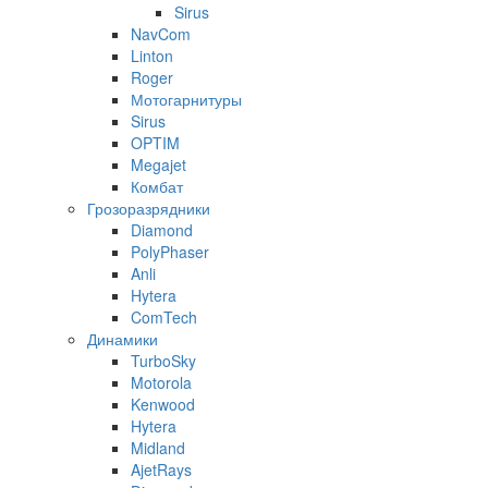
Sirus
NavCom
Linton
Roger
Мотогарнитуры
Sirus
OPTIM
Megajet
Комбат
Грозоразрядники
Diamond
PolyPhaser
Anli
Hytera
ComTech
Динамики
TurboSky
Motorola
Kenwood
Hytera
Midland
AjetRays