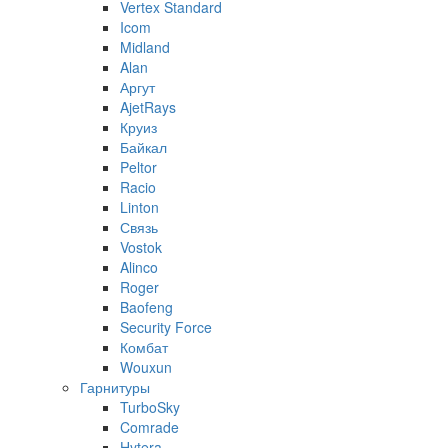
Vertex Standard
Icom
Midland
Alan
Аргут
AjetRays
Круиз
Байкал
Peltor
Racio
Linton
Связь
Vostok
Alinco
Roger
Baofeng
Security Force
Комбат
Wouxun
Гарнитуры
TurboSky
Comrade
Hytera