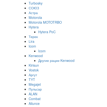
Turbosky
СОЮЗ
Астра
Motorola
Motorola MOTOTRBO
Hytera
Hytera PoC
Терек
Lira
Icom
Icom
Kenwood
Другие рации Kenwood
Kirisun
Vostok
Аргут
TYT
Megajet
Пульсар
ALAN
Combat
Ailunce