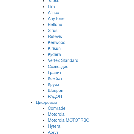
Yaesu
Lira
Alinco
AnyTone
Belfone
Sirus
Retevis
Kenwood
Kirisun
Kydera
Vertex Standard
Созвездие
Гранит
Комбат
Круиз
Шеврон
РАДОН
Цифровые
Comrade
Motorola
Motorola MOTOTRBO
Hytera
Аргут