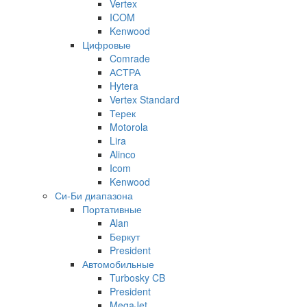
Vertex
ICOM
Kenwood
Цифровые
Comrade
АСТРА
Hytera
Vertex Standard
Терек
Motorola
Lira
Alinco
Icom
Kenwood
Си-Би диапазона
Портативные
Alan
Беркут
President
Автомобильные
Turbosky CB
President
MegaJet