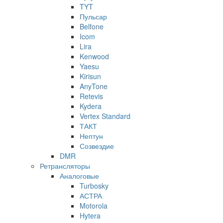
TYT
Пульсар
Belfone
Icom
Lira
Kenwood
Yaesu
Kirisun
AnyTone
Retevis
Kydera
Vertex Standard
ТАКТ
Нептун
Созвездие
DMR
Ретрансляторы
Аналоговые
Turbosky
АСТРА
Motorola
Hytera