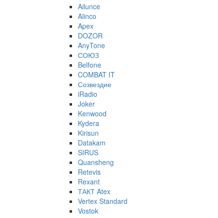
Ailunce
Alinco
Apex
DOZOR
AnyTone
СОЮЗ
Belfone
COMBAT IT
Созвездие
iRadio
Joker
Kenwood
Kydera
Kirisun
Datakam
SIRUS
Quansheng
Retevis
Rexant
ТАКТ Atex
Vertex Standard
Vostok