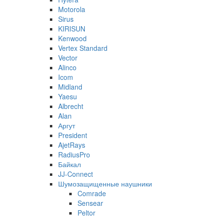
Motorola
Sirus
KIRISUN
Kenwood
Vertex Standard
Vector
Alinco
Icom
Midland
Yaesu
Albrecht
Alan
Аргут
President
AjetRays
RadiusPro
Байкал
JJ-Connect
Шумозащищенные наушники
Comrade
Sensear
Peltor