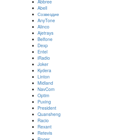
Abbree
Abell
Созвездие
AnyTone
Alinco
Ajetrays
Belfone
Dexp
Entel
iRadio
Joker
Kydera
Linton
Midland
NavCom
Optim
Puxing
President
Quansheng
Racio
Rexant
Retevis
Roger