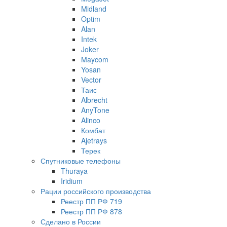
Midland
Optim
Alan
Intek
Joker
Maycom
Yosan
Vector
Таис
Albrecht
AnyTone
Alinco
Комбат
Ajetrays
Терек
Спутниковые телефоны
Thuraya
Iridium
Рации российского производства
Реестр ПП РФ 719
Реестр ПП РФ 878
Сделано в России