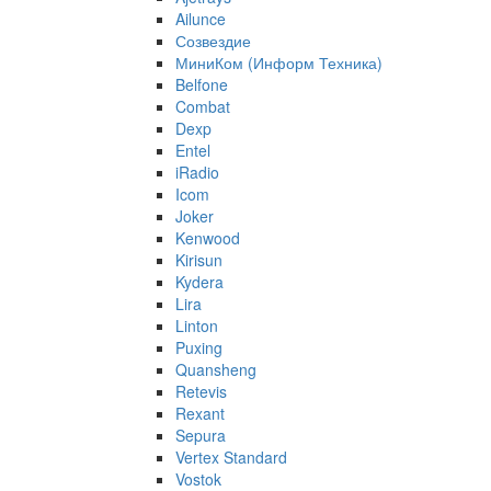
Ailunce
Созвездие
МиниКом (Информ Техника)
Belfone
Combat
Dexp
Entel
iRadio
Icom
Joker
Kenwood
Kirisun
Kydera
Lira
Linton
Puxing
Quansheng
Retevis
Rexant
Sepura
Vertex Standard
Vostok