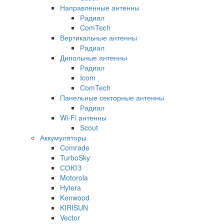
Направленные антенны
Радиал
ComTech
Вертикальные антенны
Радиал
Дипольные антенны
Радиал
Icom
ComTech
Панельные секторные антенны
Радиал
Wi-Fi антенны
Scout
Аккумуляторы
Comrade
TurboSky
СОЮЗ
Motorola
Hytera
Kenwood
KIRISUN
Vector