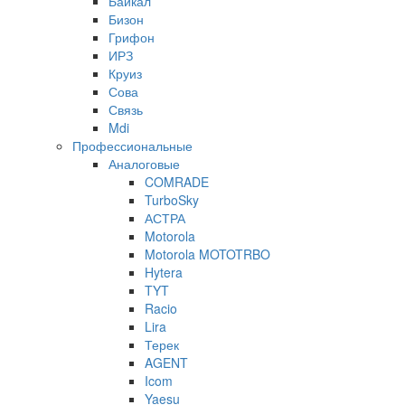
Байкал
Бизон
Грифон
ИРЗ
Круиз
Сова
Связь
Mdi
Профессиональные
Аналоговые
COMRADE
TurboSky
АСТРА
Motorola
Motorola MOTOTRBO
Hytera
TYT
Racio
Lira
Терек
AGENT
Icom
Yaesu