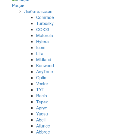
Рации
Любительские
Comrade
Turbosky
СОЮЗ
Motorola
Hytera
Icom
Lira
Midland
Kenwood
AnyTone
Optim
Vector
TYT
Racio
Терек
Аргут
Yaesu
Abell
Ailunce
Abbree