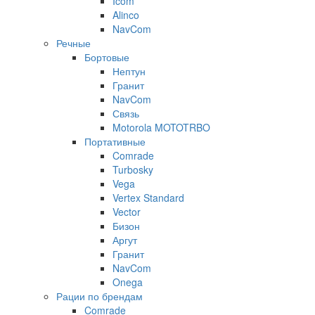
Icom
Alinco
NavCom
Речные
Бортовые
Нептун
Гранит
NavCom
Связь
Motorola MOTOTRBO
Портативные
Comrade
Turbosky
Vega
Vertex Standard
Vector
Бизон
Аргут
Гранит
NavCom
Onega
Рации по брендам
Comrade