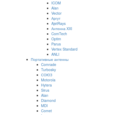
ICOM
Alan
Vector
Аргут
AjetRays
Антенна XXI
ComTech
Optim
Parus
Vertex Standard
ANLI
Портативные антенны
Comrade
Turbosky
СОЮЗ
Motorola
Hytera
Sirus
Alan
Diamond
MDI
Comet