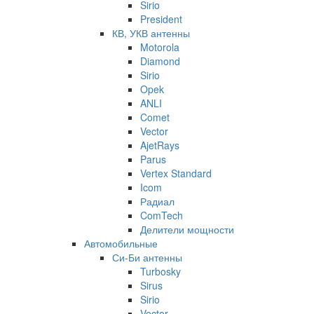
Sirio
President
КВ, УКВ антенны
Motorola
Diamond
Sirio
Opek
ANLI
Comet
Vector
AjetRays
Parus
Vertex Standard
Icom
Радиал
ComTech
Делители мощности
Автомобильные
Си-Би антенны
Turbosky
Sirus
Sirio
Vector