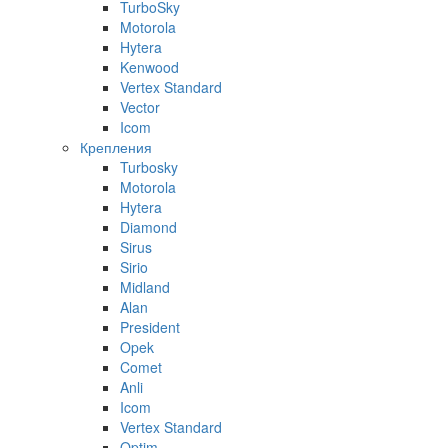
TurboSky
Motorola
Hytera
Kenwood
Vertex Standard
Vector
Icom
Крепления
Turbosky
Motorola
Hytera
Diamond
Sirus
Sirio
Midland
Alan
President
Opek
Comet
Anli
Icom
Vertex Standard
Optim