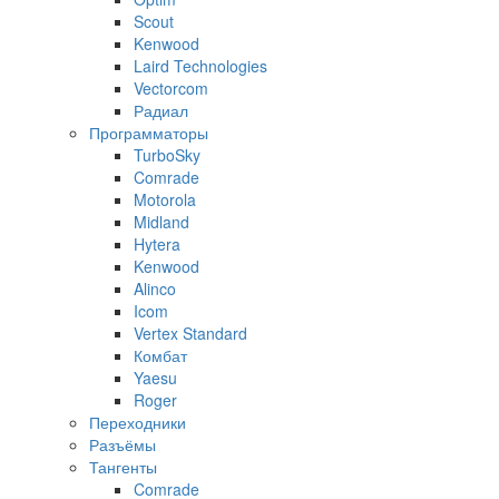
Scout
Kenwood
Laird Technologies
Vectorcom
Радиал
Программаторы
TurboSky
Comrade
Motorola
Midland
Hytera
Kenwood
Alinco
Icom
Vertex Standard
Комбат
Yaesu
Roger
Переходники
Разъёмы
Тангенты
Comrade