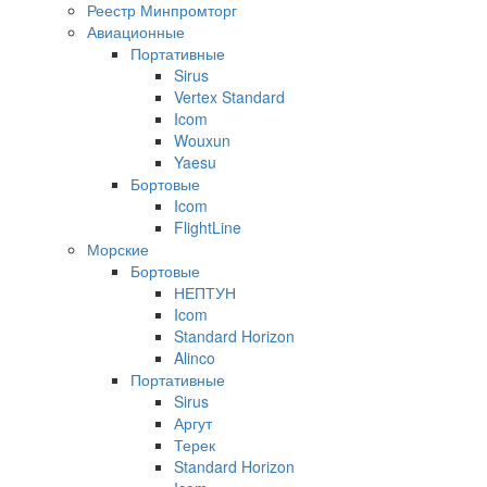
Реестр Минпромторг
Авиационные
Портативные
Sirus
Vertex Standard
Icom
Wouxun
Yaesu
Бортовые
Icom
FlightLine
Морские
Бортовые
НЕПТУН
Icom
Standard Horizon
Alinco
Портативные
Sirus
Аргут
Терек
Standard Horizon