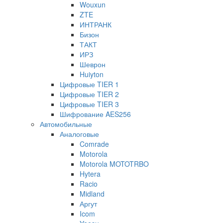
Wouxun
ZTE
ИНТРАНК
Бизон
ТАКТ
ИРЗ
Шеврон
Huiyton
Цифровые TIER 1
Цифровые TIER 2
Цифровые TIER 3
Шифрование AES256
Автомобильные
Аналоговые
Comrade
Motorola
Motorola MOTOTRBO
Hytera
Racio
Midland
Аргут
Icom