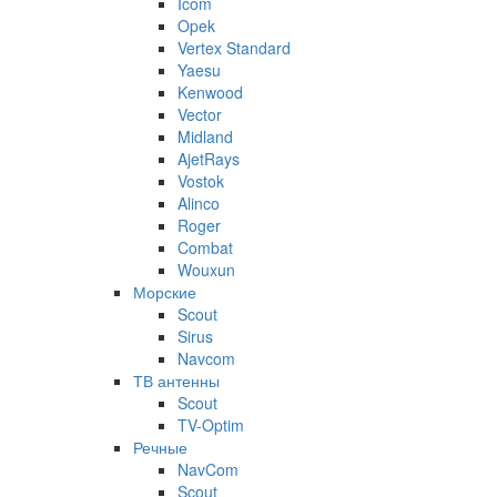
Icom
Opek
Vertex Standard
Yaesu
Kenwood
Vector
Midland
AjetRays
Vostok
Alinco
Roger
Combat
Wouxun
Морские
Scout
Sirus
Navcom
ТВ антенны
Scout
TV-Optim
Речные
NavCom
Scout