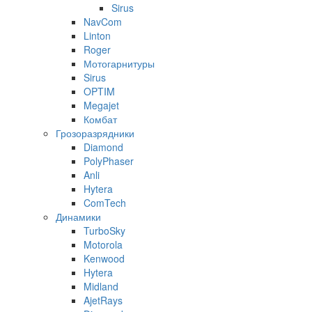
Sirus
NavCom
Linton
Roger
Мотогарнитуры
Sirus
OPTIM
Megajet
Комбат
Грозоразрядники
Diamond
PolyPhaser
Anli
Hytera
ComTech
Динамики
TurboSky
Motorola
Kenwood
Hytera
Midland
AjetRays