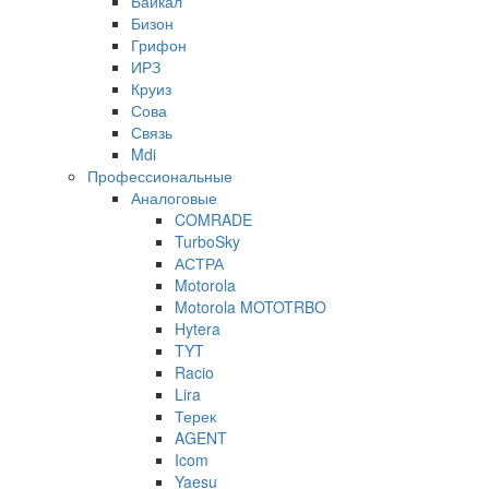
Байкал
Бизон
Грифон
ИРЗ
Круиз
Сова
Связь
Mdi
Профессиональные
Аналоговые
COMRADE
TurboSky
АСТРА
Motorola
Motorola MOTOTRBO
Hytera
TYT
Racio
Lira
Терек
AGENT
Icom
Yaesu