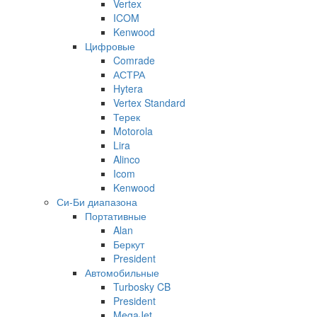
Vertex
ICOM
Kenwood
Цифровые
Comrade
АСТРА
Hytera
Vertex Standard
Терек
Motorola
Lira
Alinco
Icom
Kenwood
Си-Би диапазона
Портативные
Alan
Беркут
President
Автомобильные
Turbosky CB
President
MegaJet