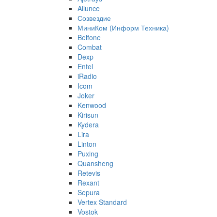
Ailunce
Созвездие
МиниКом (Информ Техника)
Belfone
Combat
Dexp
Entel
iRadio
Icom
Joker
Kenwood
Kirisun
Kydera
Lira
Linton
Puxing
Quansheng
Retevis
Rexant
Sepura
Vertex Standard
Vostok