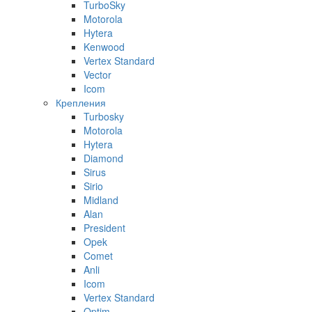
TurboSky
Motorola
Hytera
Kenwood
Vertex Standard
Vector
Icom
Крепления
Turbosky
Motorola
Hytera
Diamond
Sirus
Sirio
Midland
Alan
President
Opek
Comet
Anli
Icom
Vertex Standard
Optim