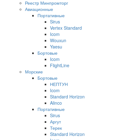
Реестр Минпромторг
Авиационные
Портативные
Sirus
Vertex Standard
Icom
Wouxun
Yaesu
Бортовые
Icom
FlightLine
Морские
Бортовые
НЕПТУН
Icom
Standard Horizon
Alinco
Портативные
Sirus
Аргут
Терек
Standard Horizon