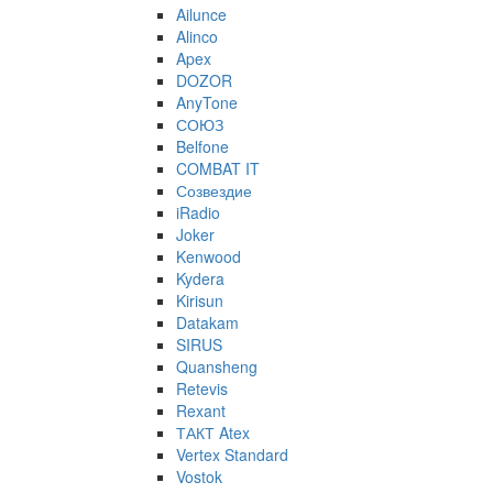
Ailunce
Alinco
Apex
DOZOR
AnyTone
СОЮЗ
Belfone
COMBAT IT
Созвездие
iRadio
Joker
Kenwood
Kydera
Kirisun
Datakam
SIRUS
Quansheng
Retevis
Rexant
ТАКТ Atex
Vertex Standard
Vostok