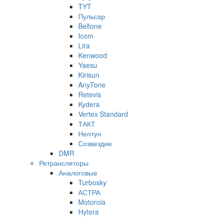
TYT
Пульсар
Belfone
Icom
Lira
Kenwood
Yaesu
Kirisun
AnyTone
Retevis
Kydera
Vertex Standard
ТАКТ
Нептун
Созвездие
DMR
Ретрансляторы
Аналоговые
Turbosky
АСТРА
Motorola
Hytera