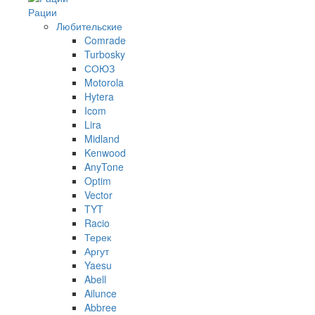
Рации
Любительские
Comrade
Turbosky
СОЮЗ
Motorola
Hytera
Icom
Lira
Midland
Kenwood
AnyTone
Optim
Vector
TYT
Racio
Терек
Аргут
Yaesu
Abell
Ailunce
Abbree