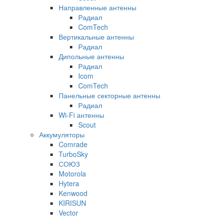
Направленные антенны
Радиал
ComTech
Вертикальные антенны
Радиал
Дипольные антенны
Радиал
Icom
ComTech
Панельные секторные антенны
Радиал
Wi-Fi антенны
Scout
Аккумуляторы
Comrade
TurboSky
СОЮЗ
Motorola
Hytera
Kenwood
KIRISUN
Vector