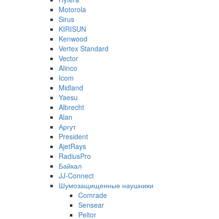
Motorola
Sirus
KIRISUN
Kenwood
Vertex Standard
Vector
Alinco
Icom
Midland
Yaesu
Albrecht
Alan
Аргут
President
AjetRays
RadiusPro
Байкал
JJ-Connect
Шумозащищенные наушники
Comrade
Sensear
Peltor