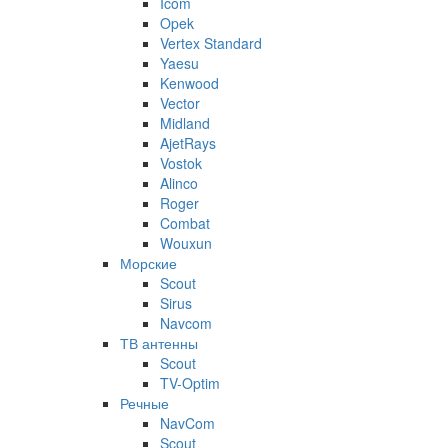
Icom
Opek
Vertex Standard
Yaesu
Kenwood
Vector
Midland
AjetRays
Vostok
Alinco
Roger
Combat
Wouxun
Морские
Scout
Sirus
Navcom
ТВ антенны
Scout
TV-Optim
Речные
NavCom
Scout