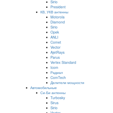
Sirio
President
КВ, УКВ антенны
Motorola
Diamond
Sirio
Opek
ANLI
Comet
Vector
AjetRays
Parus
Vertex Standard
Icom
Радиал
ComTech
Делители мощности
Автомобильные
Си-Би антенны
Turbosky
Sirus
Sirio
Vector