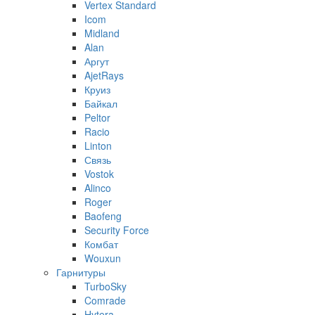
Vertex Standard
Icom
Midland
Alan
Аргут
AjetRays
Круиз
Байкал
Peltor
Racio
Linton
Связь
Vostok
Alinco
Roger
Baofeng
Security Force
Комбат
Wouxun
Гарнитуры
TurboSky
Comrade
Hytera