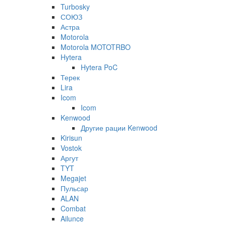
Turbosky
СОЮЗ
Астра
Motorola
Motorola MOTOTRBO
Hytera
Hytera PoC
Терек
Lira
Icom
Icom
Kenwood
Другие рации Kenwood
Kirisun
Vostok
Аргут
TYT
Megajet
Пульсар
ALAN
Combat
Ailunce