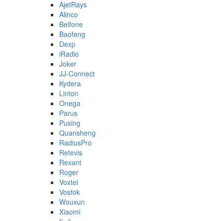
AjetRays
Alinco
Belfone
Baofeng
Dexp
iRadio
Joker
JJ-Connect
Kydera
Linton
Onega
Parus
Puxing
Quansheng
RadiusPro
Retevis
Rexant
Roger
Voxtel
Vostok
Wouxun
Xiaomi