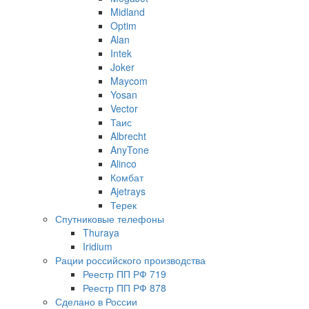
Midland
Optim
Alan
Intek
Joker
Maycom
Yosan
Vector
Таис
Albrecht
AnyTone
Alinco
Комбат
Ajetrays
Терек
Спутниковые телефоны
Thuraya
Iridium
Рации российского производства
Реестр ПП РФ 719
Реестр ПП РФ 878
Сделано в России