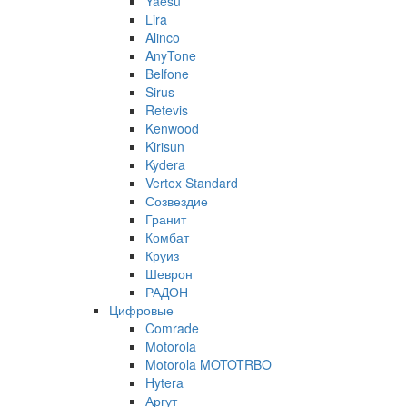
Yaesu
Lira
Alinco
AnyTone
Belfone
Sirus
Retevis
Kenwood
Kirisun
Kydera
Vertex Standard
Созвездие
Гранит
Комбат
Круиз
Шеврон
РАДОН
Цифровые
Comrade
Motorola
Motorola MOTOTRBO
Hytera
Аргут