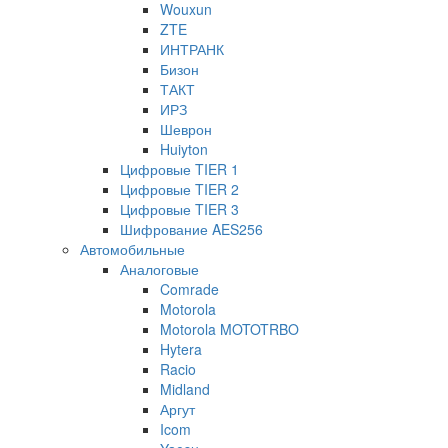
Wouxun
ZTE
ИНТРАНК
Бизон
ТАКТ
ИРЗ
Шеврон
Huiyton
Цифровые TIER 1
Цифровые TIER 2
Цифровые TIER 3
Шифрование AES256
Автомобильные
Аналоговые
Comrade
Motorola
Motorola MOTOTRBO
Hytera
Racio
Midland
Аргут
Icom