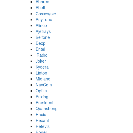
Abbree
Abell
Созвездие
AnyTone
Alinco
Ajetrays
Belfone
Dexp
Entel
iRadio
Joker
Kydera
Linton
Midland
NavCom
Optim
Puxing
President
Quansheng
Racio
Rexant
Retevis
Roger