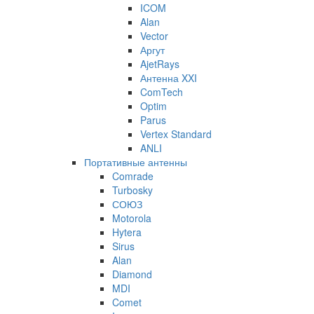
ICOM
Alan
Vector
Аргут
AjetRays
Антенна XXI
ComTech
Optim
Parus
Vertex Standard
ANLI
Портативные антенны
Comrade
Turbosky
СОЮЗ
Motorola
Hytera
Sirus
Alan
Diamond
MDI
Comet