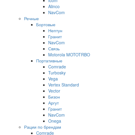
Icom
Alinco
NavCom
Речные
Бортовые
Нептун
Гранит
NavCom
Связь
Motorola MOTOTRBO
Портативные
Comrade
Turbosky
Vega
Vertex Standard
Vector
Бизон
Аргут
Гранит
NavCom
Onega
Рации по брендам
Comrade