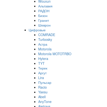
Wouxun
Альтавия
РАДОН
Бизон
Гранит
Шеврон
Цифровые
COMRADE
Turbosky
Астра
Motorola
Motorola MOTOTRBO
Hytera
TYT
Терек
Аргут
Lira
Пульсар
Racio
Yaesu
Abell
AnyTone
Ajetrays