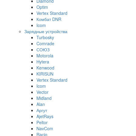
Diamond
Optim
Vertex Standard
Комбат DNR
Icom
Зарядные устройства
Turbosky
Comrade
СОЮЗ
Motorola
Hytera
Kenwood
KIRISUN
Vertex Standard
Icom
Vector
Midland
Alan
Аргут
AjetRays
Peltor
NavCom
Racio