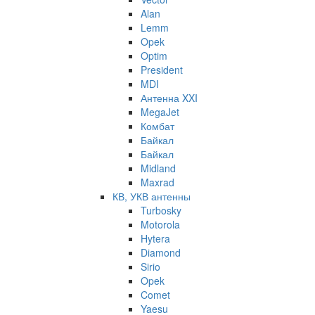
Alan
Lemm
Opek
Optim
President
MDI
Антенна XXI
MegaJet
Комбат
Байкал
Байкал
Midland
Maxrad
КВ, УКВ антенны
Turbosky
Motorola
Hytera
Diamond
Sirio
Opek
Comet
Yaesu