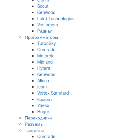
Scout
Kenwood
Laird Technologies
Vectorcom
Радиал
Программаторы
TurboSky
Comrade
Motorola
Midland
Hytera
Kenwood
Alinco
Icom
Vertex Standard
Комбат
Yaesu
Roger
Переходники
Разъёмы
Тангенты
Comrade