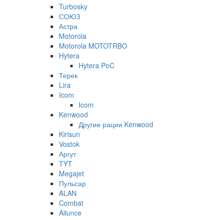
Turbosky
СОЮЗ
Астра
Motorola
Motorola MOTOTRBO
Hytera
Hytera PoC
Терек
Lira
Icom
Icom
Kenwood
Другие рации Kenwood
Kirisun
Vostok
Аргут
TYT
Megajet
Пульсар
ALAN
Combat
Ailunce