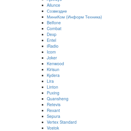
Ailunce
Созвездие
МиниКом (Информ Техника)
Belfone
Combat
Dexp
Entel
iRadio
Icom
Joker
Kenwood
Kirisun
Kydera
Lira
Linton
Puxing
Quansheng
Retevis
Rexant
Sepura
Vertex Standard
Vostok