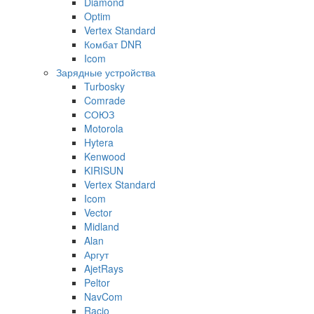
Diamond
Optim
Vertex Standard
Комбат DNR
Icom
Зарядные устройства
Turbosky
Comrade
СОЮЗ
Motorola
Hytera
Kenwood
KIRISUN
Vertex Standard
Icom
Vector
Midland
Alan
Аргут
AjetRays
Peltor
NavCom
Racio