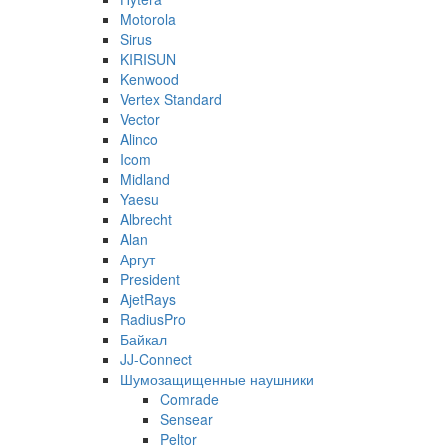
Motorola
Sirus
KIRISUN
Kenwood
Vertex Standard
Vector
Alinco
Icom
Midland
Yaesu
Albrecht
Alan
Аргут
President
AjetRays
RadiusPro
Байкал
JJ-Connect
Шумозащищенные наушники
Comrade
Sensear
Peltor