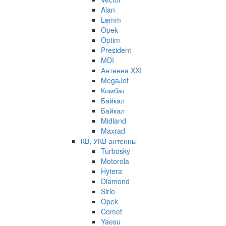
Alan
Lemm
Opek
Optim
President
MDI
Антенна XXI
MegaJet
Комбат
Байкал
Байкал
Midland
Maxrad
КВ, УКВ антенны
Turbosky
Motorola
Hytera
Diamond
Sirio
Opek
Comet
Yaesu