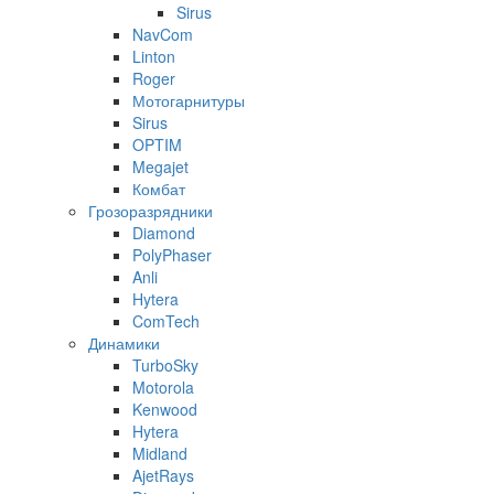
Sirus
NavCom
Linton
Roger
Мотогарнитуры
Sirus
OPTIM
Megajet
Комбат
Грозоразрядники
Diamond
PolyPhaser
Anli
Hytera
ComTech
Динамики
TurboSky
Motorola
Kenwood
Hytera
Midland
AjetRays