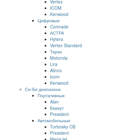
Vertex
ICOM
Kenwood
Цифровые
Comrade
АСТРА
Hytera
Vertex Standard
Терек
Motorola
Lira
Alinco
Icom
Kenwood
Си-Би диапазона
Портативные
Alan
Беркут
President
Автомобильные
Turbosky CB
President
MegaJet