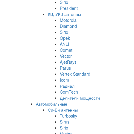
Sirio
President
КВ, УКВ антенны
Motorola
Diamond
Sirio
Opek
ANLI
Comet
Vector
AjetRays
Parus
Vertex Standard
Icom
Радиал
ComTech
Делители мощности
Автомобильные
Си-Би антенны
Turbosky
Sirus
Sirio
Vector