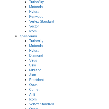
TurboSky
Motorola
Hytera
Kenwood
Vertex Standard
Vector
Icom
Крепления
Turbosky
Motorola
Hytera
Diamond
Sirus
Sirio
Midland
Alan
President
Opek
Comet
Anli
Icom
Vertex Standard
Optim