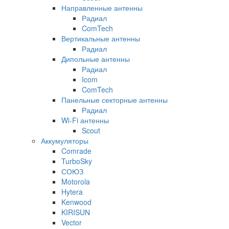
Направленные антенны
Радиал
ComTech
Вертикальные антенны
Радиал
Дипольные антенны
Радиал
Icom
ComTech
Панельные секторные антенны
Радиал
Wi-Fi антенны
Scout
Аккумуляторы
Comrade
TurboSky
СОЮЗ
Motorola
Hytera
Kenwood
KIRISUN
Vector