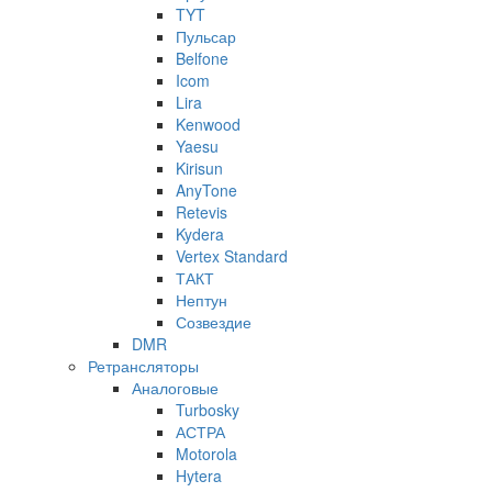
TYT
Пульсар
Belfone
Icom
Lira
Kenwood
Yaesu
Kirisun
AnyTone
Retevis
Kydera
Vertex Standard
ТАКТ
Нептун
Созвездие
DMR
Ретрансляторы
Аналоговые
Turbosky
АСТРА
Motorola
Hytera