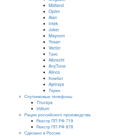
Midland
Optim
Alan
Intek
Joker
Maycom
Yosan
Vector
Таис
Albrecht
AnyTone
Alinco
Комбат
Ajetrays
Терек
Спутниковые телефоны
Thuraya
Iridium
Рации российского производства
Реестр ПП РФ 719
Реестр ПП РФ 878
Сделано в России