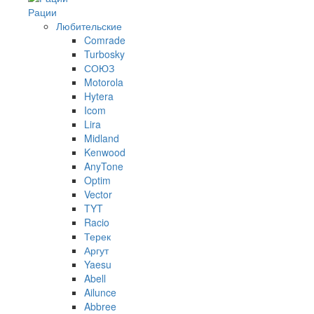
Рации
Любительские
Comrade
Turbosky
СОЮЗ
Motorola
Hytera
Icom
Lira
Midland
Kenwood
AnyTone
Optim
Vector
TYT
Racio
Терек
Аргут
Yaesu
Abell
Ailunce
Abbree