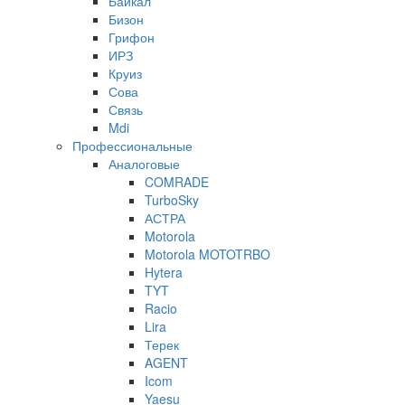
Байкал
Бизон
Грифон
ИРЗ
Круиз
Сова
Связь
Mdi
Профессиональные
Аналоговые
COMRADE
TurboSky
АСТРА
Motorola
Motorola MOTOTRBO
Hytera
TYT
Racio
Lira
Терек
AGENT
Icom
Yaesu