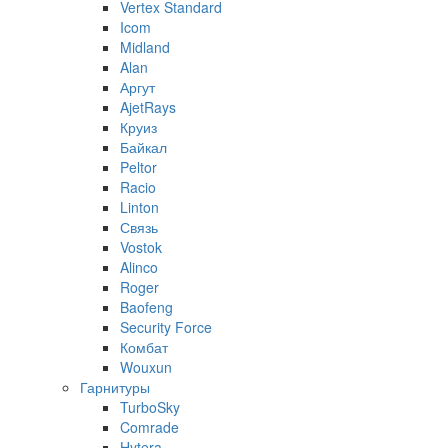
Vertex Standard
Icom
Midland
Alan
Аргут
AjetRays
Круиз
Байкал
Peltor
Racio
Linton
Связь
Vostok
Alinco
Roger
Baofeng
Security Force
Комбат
Wouxun
Гарнитуры
TurboSky
Comrade
Hytera