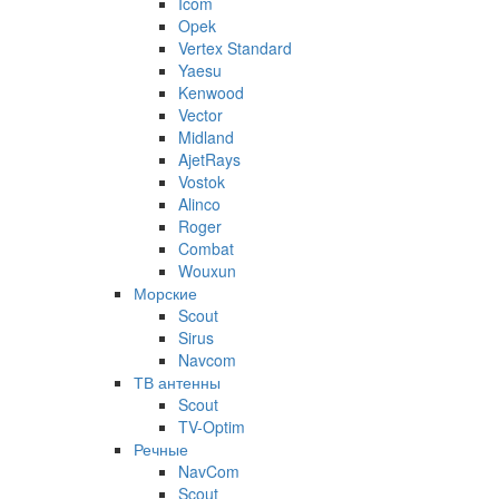
Icom
Opek
Vertex Standard
Yaesu
Kenwood
Vector
Midland
AjetRays
Vostok
Alinco
Roger
Combat
Wouxun
Морские
Scout
Sirus
Navcom
ТВ антенны
Scout
TV-Optim
Речные
NavCom
Scout