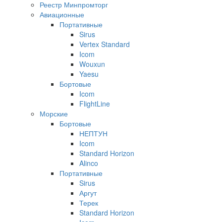
Реестр Минпромторг
Авиационные
Портативные
Sirus
Vertex Standard
Icom
Wouxun
Yaesu
Бортовые
Icom
FlightLine
Морские
Бортовые
НЕПТУН
Icom
Standard Horizon
Alinco
Портативные
Sirus
Аргут
Терек
Standard Horizon