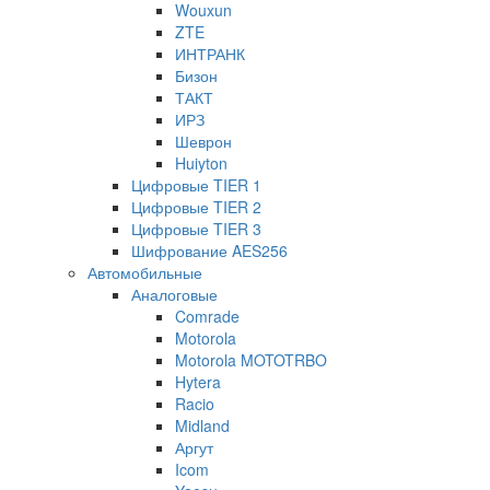
Wouxun
ZTE
ИНТРАНК
Бизон
ТАКТ
ИРЗ
Шеврон
Huiyton
Цифровые TIER 1
Цифровые TIER 2
Цифровые TIER 3
Шифрование AES256
Автомобильные
Аналоговые
Comrade
Motorola
Motorola MOTOTRBO
Hytera
Racio
Midland
Аргут
Icom