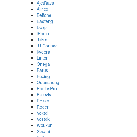
AjetRays
Alinco
Belfone
Baofeng
Dexp
iRadio
Joker
JJ-Connect
Kydera
Linton
Onega
Parus
Puxing
Quansheng
RadiusPro
Retevis
Rexant
Roger
Voxtel
Vostok
Wouxun
Xiaomi