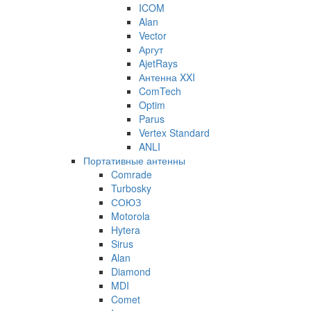
ICOM
Alan
Vector
Аргут
AjetRays
Антенна XXI
ComTech
Optim
Parus
Vertex Standard
ANLI
Портативные антенны
Comrade
Turbosky
СОЮЗ
Motorola
Hytera
Sirus
Alan
Diamond
MDI
Comet