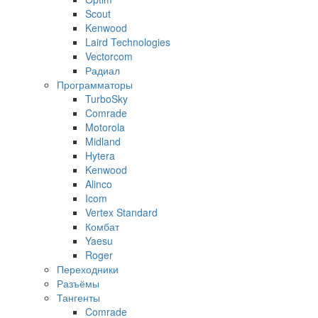
Scout
Kenwood
Laird Technologies
Vectorcom
Радиал
Программаторы
TurboSky
Comrade
Motorola
Midland
Hytera
Kenwood
Alinco
Icom
Vertex Standard
Комбат
Yaesu
Roger
Переходники
Разъёмы
Тангенты
Comrade