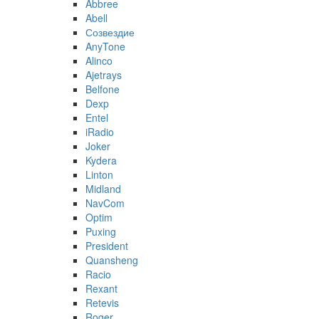
Abbree
Abell
Созвездие
AnyTone
Alinco
Ajetrays
Belfone
Dexp
Entel
iRadio
Joker
Kydera
Linton
Midland
NavCom
Optim
Puxing
President
Quansheng
Racio
Rexant
Retevis
Roger