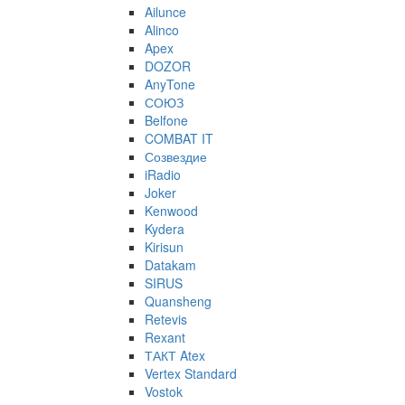
Ailunce
Alinco
Apex
DOZOR
AnyTone
СОЮЗ
Belfone
COMBAT IT
Созвездие
iRadio
Joker
Kenwood
Kydera
Kirisun
Datakam
SIRUS
Quansheng
Retevis
Rexant
ТАКТ Atex
Vertex Standard
Vostok