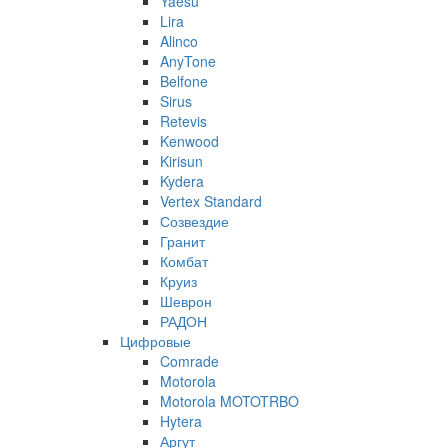
Yaesu
Lira
Alinco
AnyTone
Belfone
Sirus
Retevis
Kenwood
Kirisun
Kydera
Vertex Standard
Созвездие
Гранит
Комбат
Круиз
Шеврон
РАДОН
Цифровые
Comrade
Motorola
Motorola MOTOTRBO
Hytera
Аргут