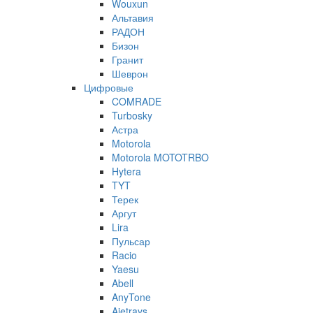
Wouxun
Альтавия
РАДОН
Бизон
Гранит
Шеврон
Цифровые
COMRADE
Turbosky
Астра
Motorola
Motorola MOTOTRBO
Hytera
TYT
Терек
Аргут
Lira
Пульсар
Racio
Yaesu
Abell
AnyTone
Ajetrays