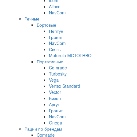
Icom
Alinco
NavCom
Речные
Бортовые
Нептун
Гранит
NavCom
Связь
Motorola MOTOTRBO
Портативные
Comrade
Turbosky
Vega
Vertex Standard
Vector
Бизон
Аргут
Гранит
NavCom
Onega
Рации по брендам
Comrade