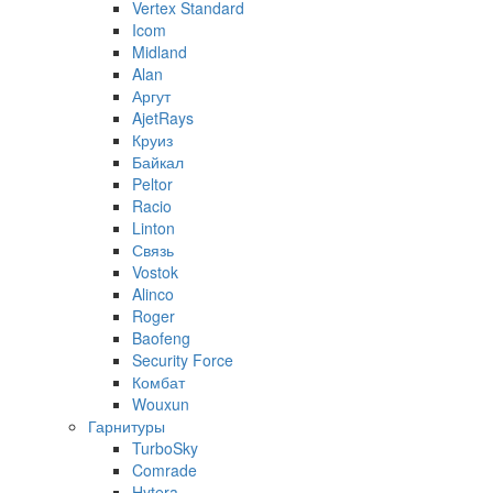
Vertex Standard
Icom
Midland
Alan
Аргут
AjetRays
Круиз
Байкал
Peltor
Racio
Linton
Связь
Vostok
Alinco
Roger
Baofeng
Security Force
Комбат
Wouxun
Гарнитуры
TurboSky
Comrade
Hytera