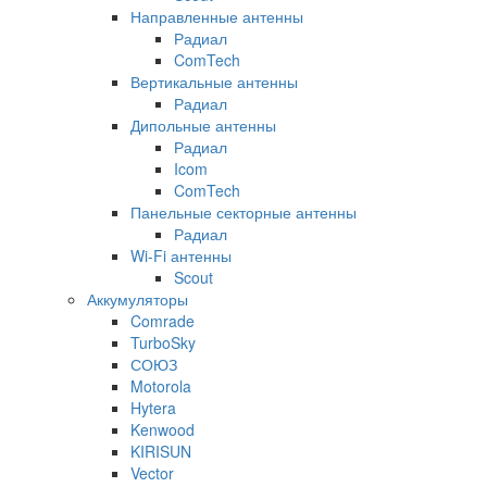
Направленные антенны
Радиал
ComTech
Вертикальные антенны
Радиал
Дипольные антенны
Радиал
Icom
ComTech
Панельные секторные антенны
Радиал
Wi-Fi антенны
Scout
Аккумуляторы
Comrade
TurboSky
СОЮЗ
Motorola
Hytera
Kenwood
KIRISUN
Vector