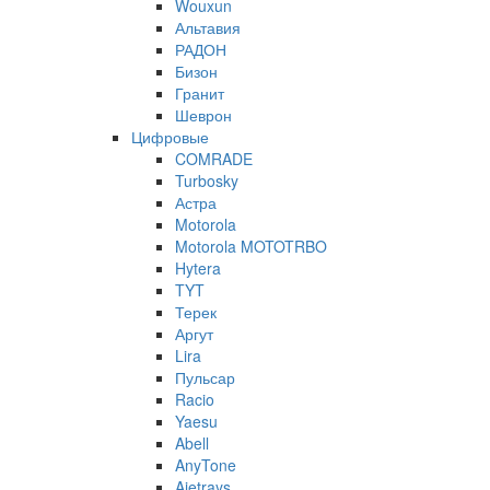
Wouxun
Альтавия
РАДОН
Бизон
Гранит
Шеврон
Цифровые
COMRADE
Turbosky
Астра
Motorola
Motorola MOTOTRBO
Hytera
TYT
Терек
Аргут
Lira
Пульсар
Racio
Yaesu
Abell
AnyTone
Ajetrays