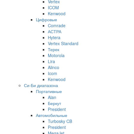
Vertex
ICOM
Kenwood
Цифровые
Comrade
АСТРА
Hytera
Vertex Standard
Терек
Motorola
Lira
Alinco
Icom
Kenwood
Си-Би диапазона
Портативные
Alan
Беркут
President
Автомобильные
Turbosky CB
President
MegaJet