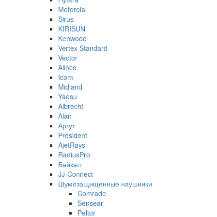
Motorola
Sirus
KIRISUN
Kenwood
Vertex Standard
Vector
Alinco
Icom
Midland
Yaesu
Albrecht
Alan
Аргут
President
AjetRays
RadiusPro
Байкал
JJ-Connect
Шумозащищенные наушники
Comrade
Sensear
Peltor