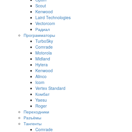
Scout
Kenwood
Laird Technologies
Vectorcom
Радиал
Программаторы
TurboSky
Comrade
Motorola
Midland
Hytera
Kenwood
Alinco
Icom
Vertex Standard
Комбат
Yaesu
Roger
Переходники
Разъёмы
Тангенты
Comrade