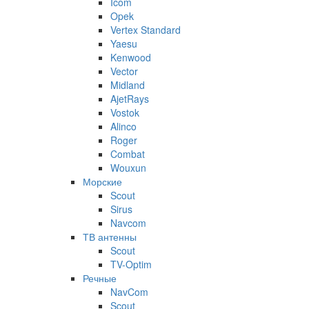
Icom
Opek
Vertex Standard
Yaesu
Kenwood
Vector
Midland
AjetRays
Vostok
Alinco
Roger
Combat
Wouxun
Морские
Scout
Sirus
Navcom
ТВ антенны
Scout
TV-Optim
Речные
NavCom
Scout