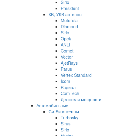
Sirio
President
КВ, УКВ антенны
Motorola
Diamond
Sirio
Opek
ANLI
Comet
Vector
AjetRays
Parus
Vertex Standard
Icom
Радиал
ComTech
Делители мощности
Автомобильные
Си-Би антенны
Turbosky
Sirus
Sirio
Vector