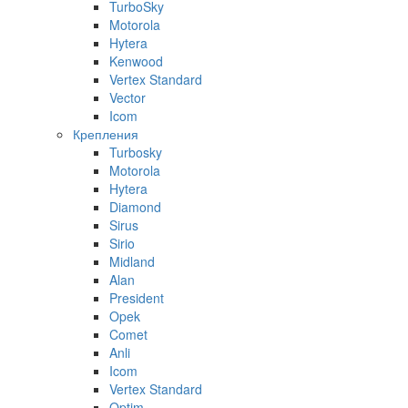
TurboSky
Motorola
Hytera
Kenwood
Vertex Standard
Vector
Icom
Крепления
Turbosky
Motorola
Hytera
Diamond
Sirus
Sirio
Midland
Alan
President
Opek
Comet
Anli
Icom
Vertex Standard
Optim