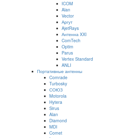
ICOM
Alan
Vector
Аргут
AjetRays
Антенна XXI
ComTech
Optim
Parus
Vertex Standard
ANLI
Портативные антенны
Comrade
Turbosky
СОЮЗ
Motorola
Hytera
Sirus
Alan
Diamond
MDI
Comet