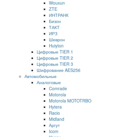
Wouxun
ZTE
ИНТРАНК
Бизон
ТАКТ
ИРЗ
Шеврон
Huiyton
Цифровые TIER 1
Цифровые TIER 2
Цифровые TIER 3
Шифрование AES256
Автомобильные
Аналоговые
Comrade
Motorola
Motorola MOTOTRBO
Hytera
Racio
Midland
Аргут
Icom