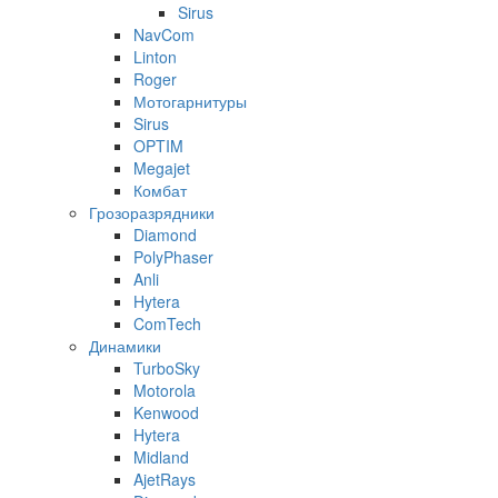
Sirus
NavCom
Linton
Roger
Мотогарнитуры
Sirus
OPTIM
Megajet
Комбат
Грозоразрядники
Diamond
PolyPhaser
Anli
Hytera
ComTech
Динамики
TurboSky
Motorola
Kenwood
Hytera
Midland
AjetRays