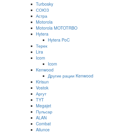
Turbosky
СОЮЗ
Астра
Motorola
Motorola MOTOTRBO
Hytera
Hytera PoC
Терек
Lira
Icom
Icom
Kenwood
Другие рации Kenwood
Kirisun
Vostok
Аргут
TYT
Megajet
Пульсар
ALAN
Combat
Ailunce