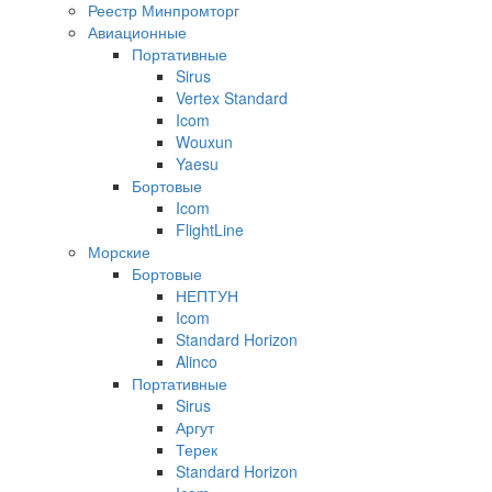
Реестр Минпромторг
Авиационные
Портативные
Sirus
Vertex Standard
Icom
Wouxun
Yaesu
Бортовые
Icom
FlightLine
Морские
Бортовые
НЕПТУН
Icom
Standard Horizon
Alinco
Портативные
Sirus
Аргут
Терек
Standard Horizon