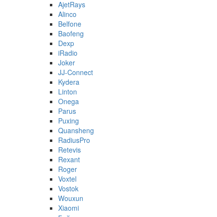
AjetRays
Alinco
Belfone
Baofeng
Dexp
iRadio
Joker
JJ-Connect
Kydera
Linton
Onega
Parus
Puxing
Quansheng
RadiusPro
Retevis
Rexant
Roger
Voxtel
Vostok
Wouxun
Xiaomi