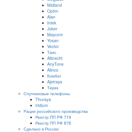
Midland
Optim
Alan
Intek
Joker
Maycom
Yosan
Vector
Таис
Albrecht
AnyTone
Alinco
Комбат
Ajetrays
Терек
Спутниковые телефоны
Thuraya
Iridium
Рации российского производства
Реестр ПП РФ 719
Реестр ПП РФ 878
Сделано в России