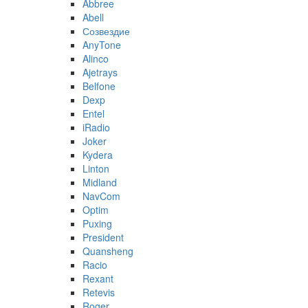
Abbree
Abell
Созвездие
AnyTone
Alinco
Ajetrays
Belfone
Dexp
Entel
iRadio
Joker
Kydera
Linton
Midland
NavCom
Optim
Puxing
President
Quansheng
Racio
Rexant
Retevis
Roger