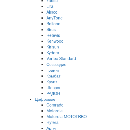
Yaesu
Lira
Alinco
AnyTone
Belfone
Sirus
Retevis
Kenwood
Kirisun
Kydera
Vertex Standard
Созвездие
Гранит
Комбат
Круиз
Шеврон
РАДОН
Цифровые
Comrade
Motorola
Motorola MOTOTRBO
Hytera
Аргут