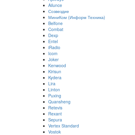
Ailunce
Созвездие
МиниКом (Информ Техника)
Belfone
Combat
Dexp
Entel
iRadio
Icom
Joker
Kenwood
Kirisun
Kydera
Lira
Linton
Puxing
Quansheng
Retevis
Rexant
Sepura
Vertex Standard
Vostok