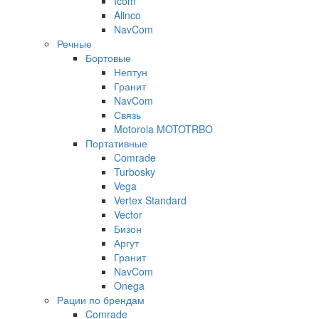
Icom
Alinco
NavCom
Речные
Бортовые
Нептун
Гранит
NavCom
Связь
Motorola MOTOTRBO
Портативные
Comrade
Turbosky
Vega
Vertex Standard
Vector
Бизон
Аргут
Гранит
NavCom
Onega
Рации по брендам
Comrade