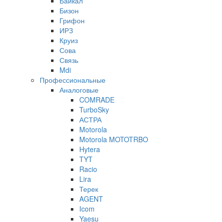
Байкал
Бизон
Грифон
ИРЗ
Круиз
Сова
Связь
Mdi
Профессиональные
Аналоговые
COMRADE
TurboSky
АСТРА
Motorola
Motorola MOTOTRBO
Hytera
TYT
Racio
Lira
Терек
AGENT
Icom
Yaesu