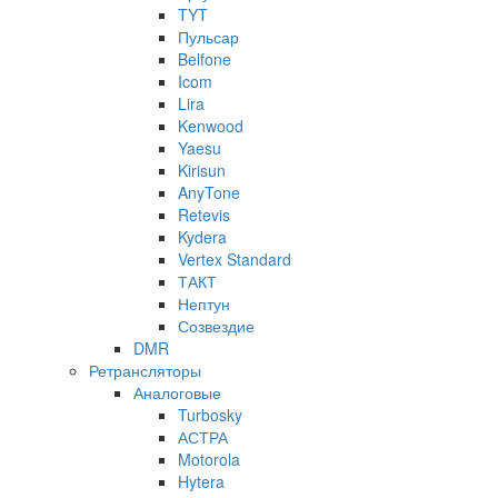
TYT
Пульсар
Belfone
Icom
Lira
Kenwood
Yaesu
Kirisun
AnyTone
Retevis
Kydera
Vertex Standard
ТАКТ
Нептун
Созвездие
DMR
Ретрансляторы
Аналоговые
Turbosky
АСТРА
Motorola
Hytera