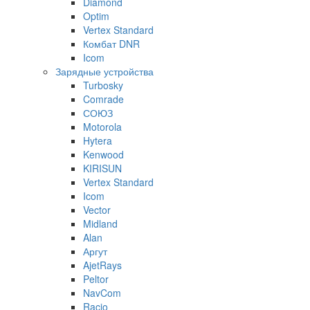
Diamond
Optim
Vertex Standard
Комбат DNR
Icom
Зарядные устройства
Turbosky
Comrade
СОЮЗ
Motorola
Hytera
Kenwood
KIRISUN
Vertex Standard
Icom
Vector
Midland
Alan
Аргут
AjetRays
Peltor
NavCom
Racio