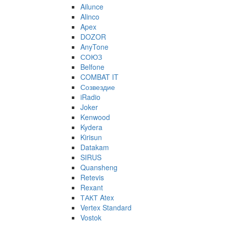
Ailunce
Alinco
Apex
DOZOR
AnyTone
СОЮЗ
Belfone
COMBAT IT
Созвездие
iRadio
Joker
Kenwood
Kydera
Kirisun
Datakam
SIRUS
Quansheng
Retevis
Rexant
ТАКТ Atex
Vertex Standard
Vostok