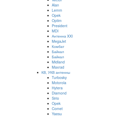
Alan
Lemm
Opek
Optim
President
MDI
Антенна XXI
MegaJet
Комбат
Байкал
Байкал
Midland
Maxrad
КВ, УКВ антенны
Turbosky
Motorola
Hytera
Diamond
Sirio
Opek
Comet
Yaesu