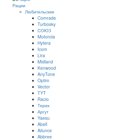
Рации
Любительские
Comrade
Turbosky
СОЮЗ
Motorola
Hytera
Icom
Lira
Midland
Kenwood
AnyTone
Optim
Vector
TYT
Racio
Терек
Аргут
Yaesu
Abell
Ailunce
Abbree