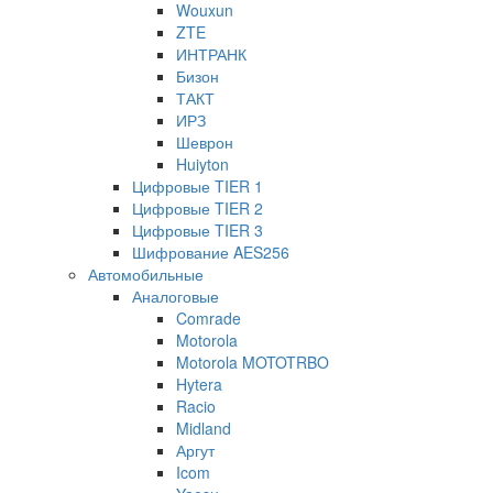
Wouxun
ZTE
ИНТРАНК
Бизон
ТАКТ
ИРЗ
Шеврон
Huiyton
Цифровые TIER 1
Цифровые TIER 2
Цифровые TIER 3
Шифрование AES256
Автомобильные
Аналоговые
Comrade
Motorola
Motorola MOTOTRBO
Hytera
Racio
Midland
Аргут
Icom