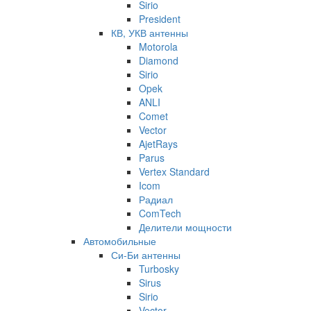
Sirio
President
КВ, УКВ антенны
Motorola
Diamond
Sirio
Opek
ANLI
Comet
Vector
AjetRays
Parus
Vertex Standard
Icom
Радиал
ComTech
Делители мощности
Автомобильные
Си-Би антенны
Turbosky
Sirus
Sirio
Vector