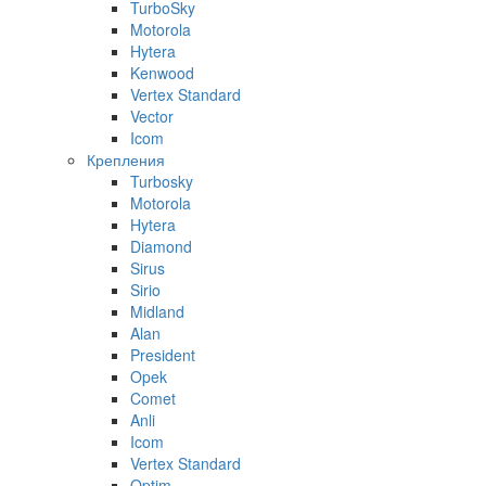
TurboSky
Motorola
Hytera
Kenwood
Vertex Standard
Vector
Icom
Крепления
Turbosky
Motorola
Hytera
Diamond
Sirus
Sirio
Midland
Alan
President
Opek
Comet
Anli
Icom
Vertex Standard
Optim