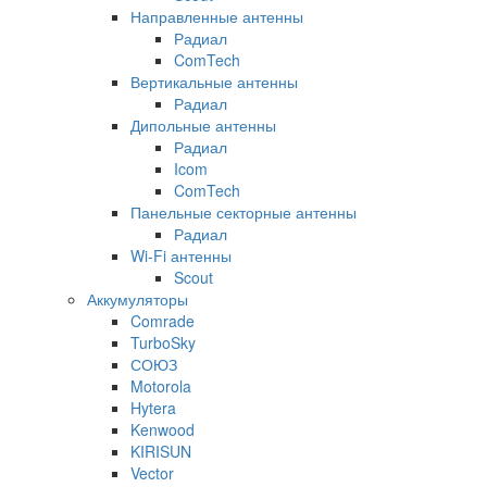
Направленные антенны
Радиал
ComTech
Вертикальные антенны
Радиал
Дипольные антенны
Радиал
Icom
ComTech
Панельные секторные антенны
Радиал
Wi-Fi антенны
Scout
Аккумуляторы
Comrade
TurboSky
СОЮЗ
Motorola
Hytera
Kenwood
KIRISUN
Vector