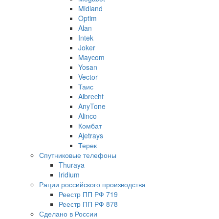
Midland
Optim
Alan
Intek
Joker
Maycom
Yosan
Vector
Таис
Albrecht
AnyTone
Alinco
Комбат
Ajetrays
Терек
Спутниковые телефоны
Thuraya
Iridium
Рации российского производства
Реестр ПП РФ 719
Реестр ПП РФ 878
Сделано в России