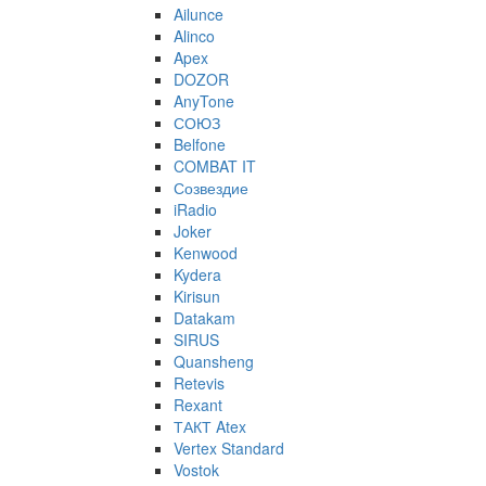
Ailunce
Alinco
Apex
DOZOR
AnyTone
СОЮЗ
Belfone
COMBAT IT
Созвездие
iRadio
Joker
Kenwood
Kydera
Kirisun
Datakam
SIRUS
Quansheng
Retevis
Rexant
ТАКТ Atex
Vertex Standard
Vostok