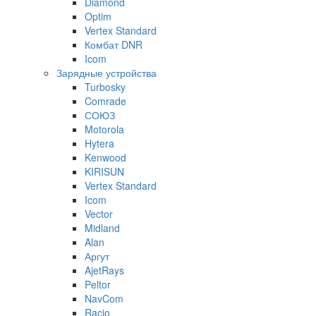
Diamond
Optim
Vertex Standard
Комбат DNR
Icom
Зарядные устройства
Turbosky
Comrade
СОЮЗ
Motorola
Hytera
Kenwood
KIRISUN
Vertex Standard
Icom
Vector
Midland
Alan
Аргут
AjetRays
Peltor
NavCom
Racio