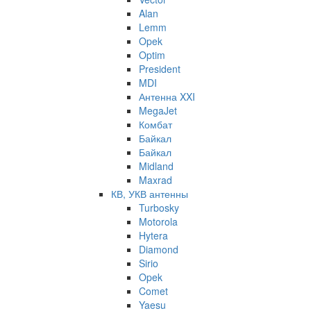
Alan
Lemm
Opek
Optim
President
MDI
Антенна XXI
MegaJet
Комбат
Байкал
Байкал
Midland
Maxrad
КВ, УКВ антенны
Turbosky
Motorola
Hytera
Diamond
Sirio
Opek
Comet
Yaesu