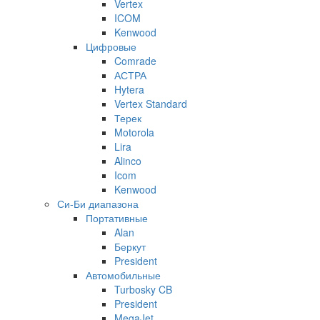
Vertex
ICOM
Kenwood
Цифровые
Comrade
АСТРА
Hytera
Vertex Standard
Терек
Motorola
Lira
Alinco
Icom
Kenwood
Си-Би диапазона
Портативные
Alan
Беркут
President
Автомобильные
Turbosky CB
President
MegaJet