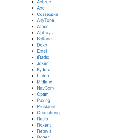
Abbree
Abell
Созвездие
AnyTone
Alinco
Ajetrays
Belfone
Dexp
Entel
iRadio
Joker
Kydera
Linton
Midland
NavCom
Optim
Puxing
President
Quansheng
Racio
Rexant
Retevis
Roger