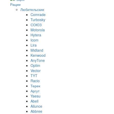
Рации
Любительские
Comrade
Turbosky
СОЮЗ
Motorola
Hytera
Icom
Lira
Midland
Kenwood
AnyTone
Optim
Vector
TYT
Racio
Терек
Аргут
Yaesu
Abell
Ailunce
Abbree