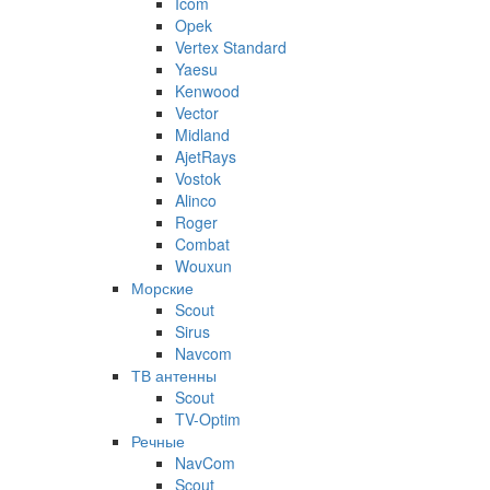
Icom
Opek
Vertex Standard
Yaesu
Kenwood
Vector
Midland
AjetRays
Vostok
Alinco
Roger
Combat
Wouxun
Морские
Scout
Sirus
Navcom
ТВ антенны
Scout
TV-Optim
Речные
NavCom
Scout