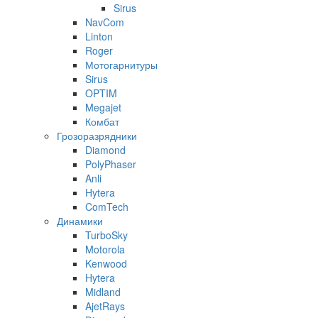
Sirus
NavCom
Linton
Roger
Мотогарнитуры
Sirus
OPTIM
Megajet
Комбат
Грозоразрядники
Diamond
PolyPhaser
Anli
Hytera
ComTech
Динамики
TurboSky
Motorola
Kenwood
Hytera
Midland
AjetRays