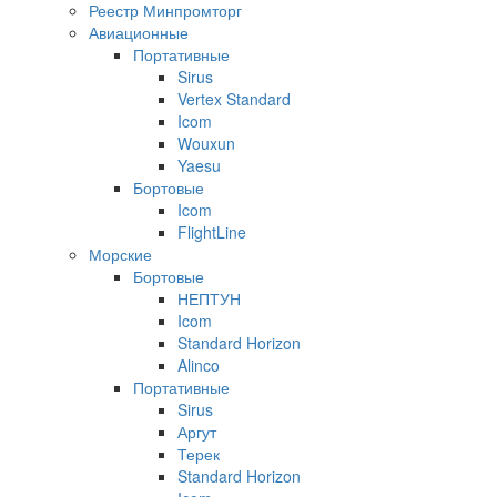
Реестр Минпромторг
Авиационные
Портативные
Sirus
Vertex Standard
Icom
Wouxun
Yaesu
Бортовые
Icom
FlightLine
Морские
Бортовые
НЕПТУН
Icom
Standard Horizon
Alinco
Портативные
Sirus
Аргут
Терек
Standard Horizon