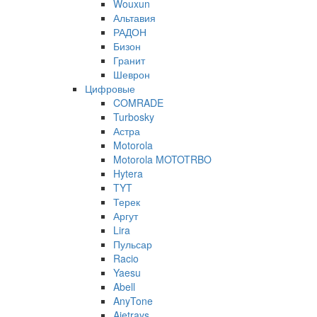
Wouxun
Альтавия
РАДОН
Бизон
Гранит
Шеврон
Цифровые
COMRADE
Turbosky
Астра
Motorola
Motorola MOTOTRBO
Hytera
TYT
Терек
Аргут
Lira
Пульсар
Racio
Yaesu
Abell
AnyTone
Ajetrays