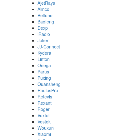
AjetRays
Alinco
Belfone
Baofeng
Dexp
iRadio
Joker
JJ-Connect
Kydera
Linton
Onega
Parus
Puxing
Quansheng
RadiusPro
Retevis
Rexant
Roger
Voxtel
Vostok
Wouxun
Xiaomi