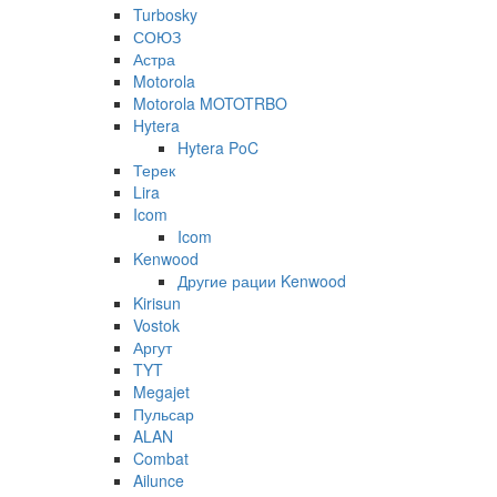
Turbosky
СОЮЗ
Астра
Motorola
Motorola MOTOTRBO
Hytera
Hytera PoC
Терек
Lira
Icom
Icom
Kenwood
Другие рации Kenwood
Kirisun
Vostok
Аргут
TYT
Megajet
Пульсар
ALAN
Combat
Ailunce