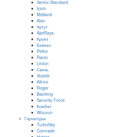
Vertex Standard
Icom
Midland
Alan
Аргут
AjetRays
Круиз
Байкал
Peltor
Racio
Linton
Связь
Vostok
Alinco
Roger
Baofeng
Security Force
Комбат
Wouxun
Гарнитуры
TurboSky
Comrade
Hytera