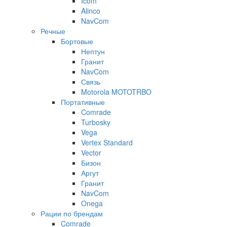
Icom
Alinco
NavCom
Речные
Бортовые
Нептун
Гранит
NavCom
Связь
Motorola MOTOTRBO
Портативные
Comrade
Turbosky
Vega
Vertex Standard
Vector
Бизон
Аргут
Гранит
NavCom
Onega
Рации по брендам
Comrade