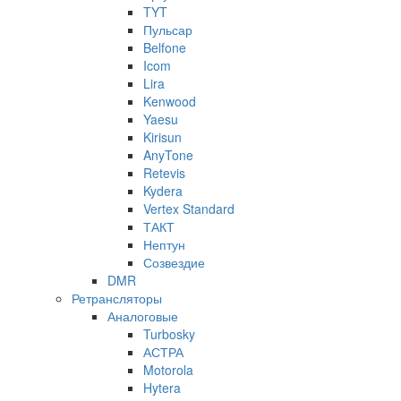
TYT
Пульсар
Belfone
Icom
Lira
Kenwood
Yaesu
Kirisun
AnyTone
Retevis
Kydera
Vertex Standard
ТАКТ
Нептун
Созвездие
DMR
Ретрансляторы
Аналоговые
Turbosky
АСТРА
Motorola
Hytera