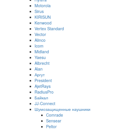
Motorola
Sirus
KIRISUN
Kenwood
Vertex Standard
Vector
Alinco
Icom
Midland
Yaesu
Albrecht
Alan
Аргут
President
AjetRays
RadiusPro
Байкал
JJ-Connect
Шумозащищенные наушники
Comrade
Sensear
Peltor