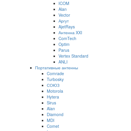
ICOM
Alan
Vector
Аргут
AjetRays
Антенна XXI
ComTech
Optim
Parus
Vertex Standard
ANLI
Портативные антенны
Comrade
Turbosky
СОЮЗ
Motorola
Hytera
Sirus
Alan
Diamond
MDI
Comet