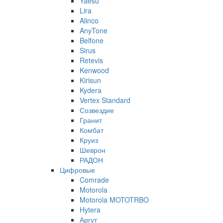
Yaesu
Lira
Alinco
AnyTone
Belfone
Sirus
Retevis
Kenwood
Kirisun
Kydera
Vertex Standard
Созвездие
Гранит
Комбат
Круиз
Шеврон
РАДОН
Цифровые
Comrade
Motorola
Motorola MOTOTRBO
Hytera
Аргут