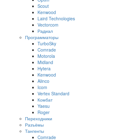
Scout
Kenwood
Laird Technologies
Vectorcom
Радиал
Программаторы
TurboSky
Comrade
Motorola
Midland
Hytera
Kenwood
Alinco
Icom
Vertex Standard
Комбат
Yaesu
Roger
Переходники
Разъёмы
Тангенты
Comrade