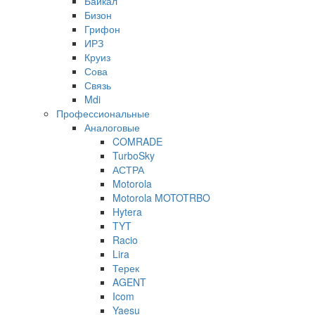
Байкал
Бизон
Грифон
ИРЗ
Круиз
Сова
Связь
Mdi
Профессиональные
Аналоговые
COMRADE
TurboSky
АСТРА
Motorola
Motorola MOTOTRBO
Hytera
TYT
Racio
Lira
Терек
AGENT
Icom
Yaesu