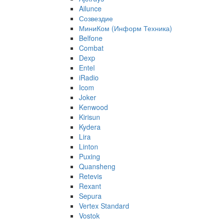
Ailunce
Созвездие
МиниКом (Информ Техника)
Belfone
Combat
Dexp
Entel
iRadio
Icom
Joker
Kenwood
Kirisun
Kydera
Lira
Linton
Puxing
Quansheng
Retevis
Rexant
Sepura
Vertex Standard
Vostok