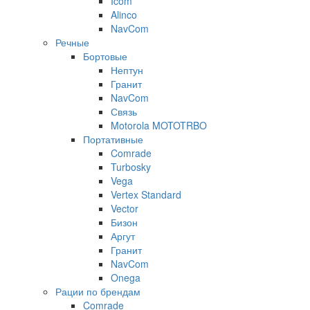
Icom
Alinco
NavCom
Речные
Бортовые
Нептун
Гранит
NavCom
Связь
Motorola MOTOTRBO
Портативные
Comrade
Turbosky
Vega
Vertex Standard
Vector
Бизон
Аргут
Гранит
NavCom
Onega
Рации по брендам
Comrade