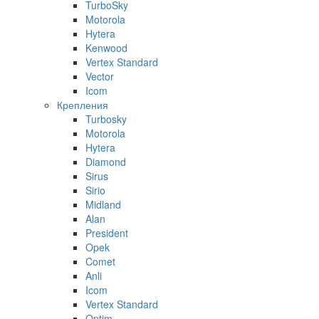
TurboSky
Motorola
Hytera
Kenwood
Vertex Standard
Vector
Icom
Крепления
Turbosky
Motorola
Hytera
Diamond
Sirus
Sirio
Midland
Alan
President
Opek
Comet
Anli
Icom
Vertex Standard
Optim