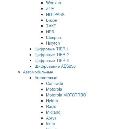
Wouxun
ZTE
ИНТРАНК
Бизон
ТАКТ
ИРЗ
Шеврон
Huiyton
Цифровые TIER 1
Цифровые TIER 2
Цифровые TIER 3
Шифрование AES256
Автомобильные
Аналоговые
Comrade
Motorola
Motorola MOTOTRBO
Hytera
Racio
Midland
Аргут
Icom