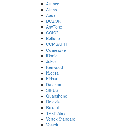
Ailunce
Alinco
Apex
DOZOR
AnyTone
СОЮЗ
Belfone
COMBAT IT
Созвездие
iRadio
Joker
Kenwood
Kydera
Kirisun
Datakam
SIRUS
Quansheng
Retevis
Rexant
ТАКТ Atex
Vertex Standard
Vostok