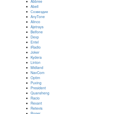
Abbree
Abell
Созвездие
AnyTone
Alinco
Ajetrays
Belfone
Dexp
Entel
iRadio
Joker
Kydera
Linton
Midland
NavCom
Optim
Puxing
President
Quansheng
Racio
Rexant
Retevis
Roger