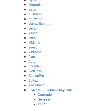
Motorola
Sirus
KIRISUN
Kenwood
Vertex Standard
Vector
Alinco
Icom
Midland
Yaesu
Albrecht
Alan
Аргут
President
AjetRays
RadiusPro
Байкал
JJ-Connect
Шумозащищенные наушники
Comrade
Sensear
Peltor