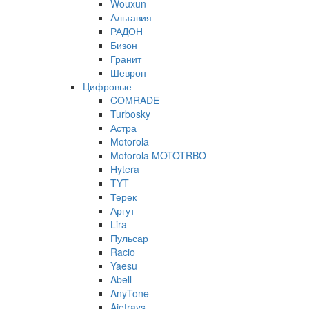
Wouxun
Альтавия
РАДОН
Бизон
Гранит
Шеврон
Цифровые
COMRADE
Turbosky
Астра
Motorola
Motorola MOTOTRBO
Hytera
TYT
Терек
Аргут
Lira
Пульсар
Racio
Yaesu
Abell
AnyTone
Ajetrays