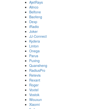
AjetRays
Alinco
Belfone
Baofeng
Dexp
iRadio
Joker
JJ-Connect
Kydera
Linton
Onega
Parus
Puxing
Quansheng
RadiusPro
Retevis
Rexant
Roger
Voxtel
Vostok
Wouxun
Xiaomi