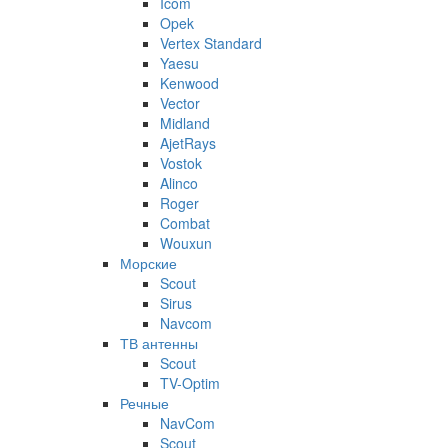
Icom
Opek
Vertex Standard
Yaesu
Kenwood
Vector
Midland
AjetRays
Vostok
Alinco
Roger
Combat
Wouxun
Морские
Scout
Sirus
Navcom
ТВ антенны
Scout
TV-Optim
Речные
NavCom
Scout