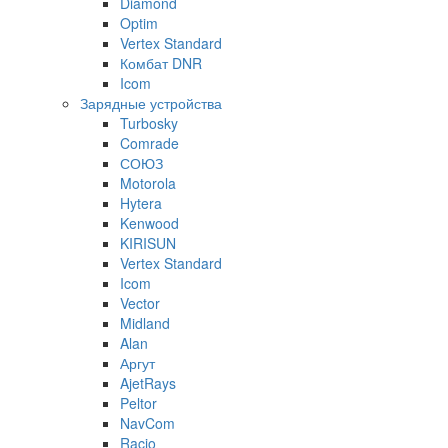
Diamond
Optim
Vertex Standard
Комбат DNR
Icom
Зарядные устройства
Turbosky
Comrade
СОЮЗ
Motorola
Hytera
Kenwood
KIRISUN
Vertex Standard
Icom
Vector
Midland
Alan
Аргут
AjetRays
Peltor
NavCom
Racio