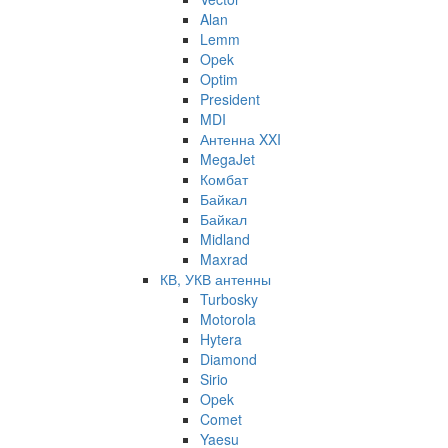
Alan
Lemm
Opek
Optim
President
MDI
Антенна XXI
MegaJet
Комбат
Байкал
Байкал
Midland
Maxrad
КВ, УКВ антенны
Turbosky
Motorola
Hytera
Diamond
Sirio
Opek
Comet
Yaesu