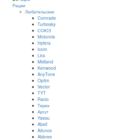
Рации
Любительские
Comrade
Turbosky
СОЮЗ
Motorola
Hytera
Icom
Lira
Midland
Kenwood
AnyTone
Optim
Vector
TYT
Racio
Терек
Аргут
Yaesu
Abell
Ailunce
Abbree