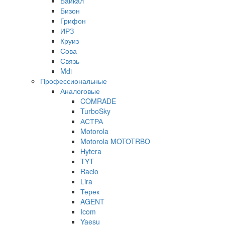
Байкал
Бизон
Грифон
ИРЗ
Круиз
Сова
Связь
Mdi
Профессиональные
Аналоговые
COMRADE
TurboSky
АСТРА
Motorola
Motorola MOTOTRBO
Hytera
TYT
Racio
Lira
Терек
AGENT
Icom
Yaesu