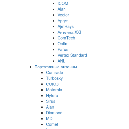
ICOM
Alan
Vector
Аргут
AjetRays
Антенна XXI
ComTech
Optim
Parus
Vertex Standard
ANLI
Портативные антенны
Comrade
Turbosky
СОЮЗ
Motorola
Hytera
Sirus
Alan
Diamond
MDI
Comet