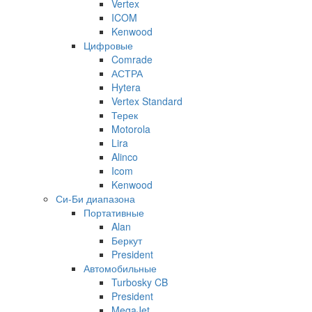
Vertex
ICOM
Kenwood
Цифровые
Comrade
АСТРА
Hytera
Vertex Standard
Терек
Motorola
Lira
Alinco
Icom
Kenwood
Си-Би диапазона
Портативные
Alan
Беркут
President
Автомобильные
Turbosky CB
President
MegaJet