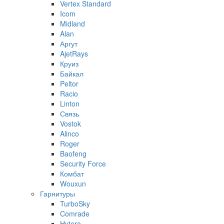
Vertex Standard
Icom
Midland
Alan
Аргут
AjetRays
Круиз
Байкал
Peltor
Racio
Linton
Связь
Vostok
Alinco
Roger
Baofeng
Security Force
Комбат
Wouxun
Гарнитуры
TurboSky
Comrade
Hytera