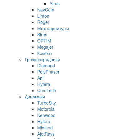
Sirus
NavCom
Linton
Roger
Мотогарнитуры
Sirus
OPTIM
Megajet
Комбат
Грозоразрядники
Diamond
PolyPhaser
Anli
Hytera
ComTech
Динамики
TurboSky
Motorola
Kenwood
Hytera
Midland
AjetRays