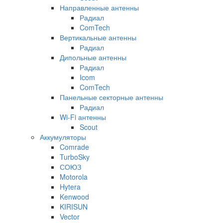
Направленные антенны
Радиал
ComTech
Вертикальные антенны
Радиал
Дипольные антенны
Радиал
Icom
ComTech
Панельные секторные антенны
Радиал
Wi-Fi антенны
Scout
Аккумуляторы
Comrade
TurboSky
СОЮЗ
Motorola
Hytera
Kenwood
KIRISUN
Vector