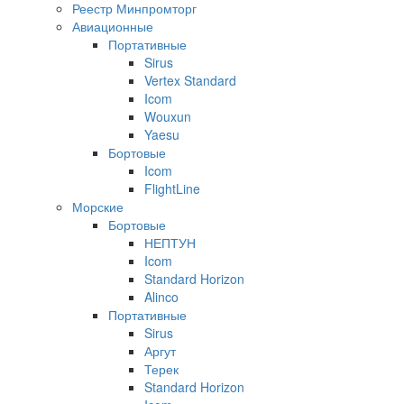
Реестр Минпромторг
Авиационные
Портативные
Sirus
Vertex Standard
Icom
Wouxun
Yaesu
Бортовые
Icom
FlightLine
Морские
Бортовые
НЕПТУН
Icom
Standard Horizon
Alinco
Портативные
Sirus
Аргут
Терек
Standard Horizon