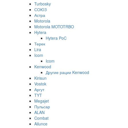
Turbosky
СОЮЗ
Астра
Motorola
Motorola MOTOTRBO
Hytera
Hytera PoC
Терек
Lira
Icom
Icom
Kenwood
Другие рации Kenwood
Kirisun
Vostok
Аргут
TYT
Megajet
Пульсар
ALAN
Combat
Ailunce