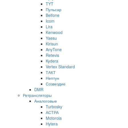
TYT
Пульсар
Belfone
Icom
Lira
Kenwood
Yaesu
Kirisun
AnyTone
Retevis
Kydera
Vertex Standard
ТАКТ
Нептун
Созвездие
DMR
Ретрансляторы
Аналоговые
Turbosky
АСТРА
Motorola
Hytera