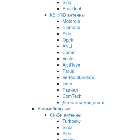
Sirio
President
КВ, УКВ антенны
Motorola
Diamond
Sirio
Opek
ANLI
Comet
Vector
AjetRays
Parus
Vertex Standard
Icom
Радиал
ComTech
Делители мощности
Автомобильные
Си-Би антенны
Turbosky
Sirus
Sirio
Vector