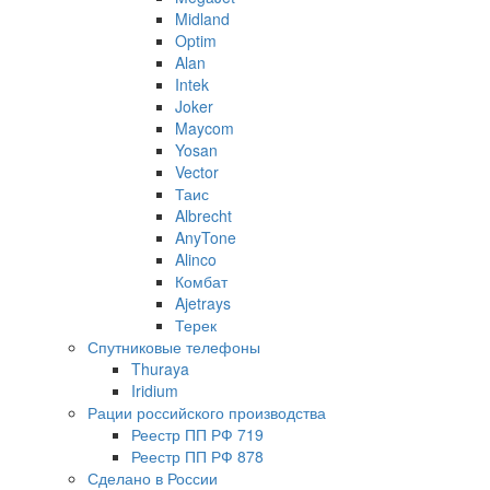
Midland
Optim
Alan
Intek
Joker
Maycom
Yosan
Vector
Таис
Albrecht
AnyTone
Alinco
Комбат
Ajetrays
Терек
Спутниковые телефоны
Thuraya
Iridium
Рации российского производства
Реестр ПП РФ 719
Реестр ПП РФ 878
Сделано в России