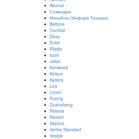
Ailunce
Созвездие
МиниКом (Информ Техника)
Belfone
Combat
Dexp
Entel
iRadio
Icom
Joker
Kenwood
Kirisun
Kydera
Lira
Linton
Puxing
Quansheng
Retevis
Rexant
Sepura
Vertex Standard
Vostok