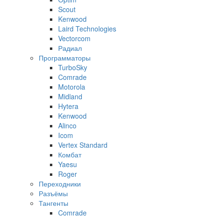
Scout
Kenwood
Laird Technologies
Vectorcom
Радиал
Программаторы
TurboSky
Comrade
Motorola
Midland
Hytera
Kenwood
Alinco
Icom
Vertex Standard
Комбат
Yaesu
Roger
Переходники
Разъёмы
Тангенты
Comrade