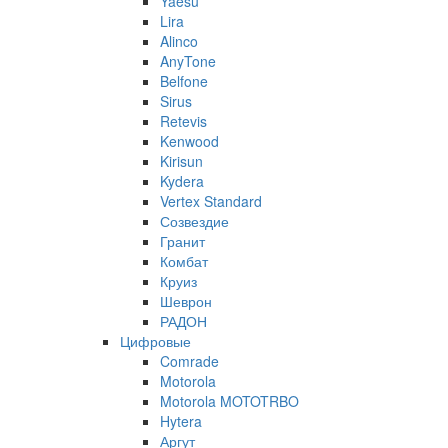
Yaesu
Lira
Alinco
AnyTone
Belfone
Sirus
Retevis
Kenwood
Kirisun
Kydera
Vertex Standard
Созвездие
Гранит
Комбат
Круиз
Шеврон
РАДОН
Цифровые
Comrade
Motorola
Motorola MOTOTRBO
Hytera
Аргут