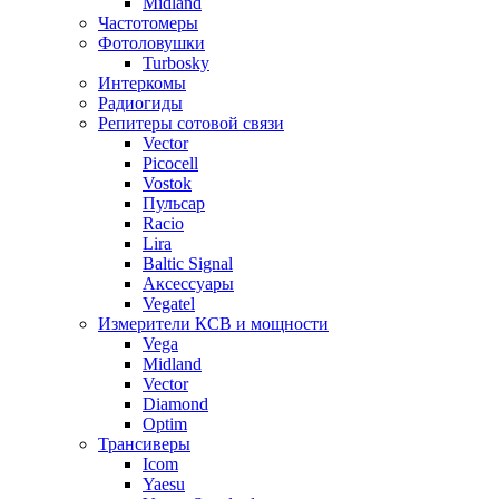
Midland
Частотомеры
Фотоловушки
Turbosky
Интеркомы
Радиогиды
Репитеры сотовой связи
Vector
Picocell
Vostok
Пульсар
Racio
Lira
Baltic Signal
Аксессуары
Vegatel
Измерители КСВ и мощности
Vega
Midland
Vector
Diamond
Optim
Трансиверы
Icom
Yaesu