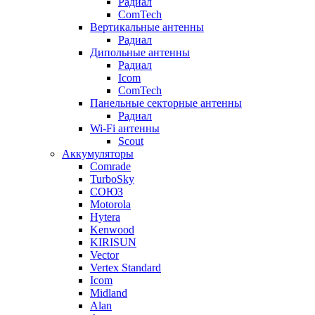
Радиал
ComTech
Вертикальные антенны
Радиал
Дипольные антенны
Радиал
Icom
ComTech
Панельные секторные антенны
Радиал
Wi-Fi антенны
Scout
Аккумуляторы
Comrade
TurboSky
СОЮЗ
Motorola
Hytera
Kenwood
KIRISUN
Vector
Vertex Standard
Icom
Midland
Alan