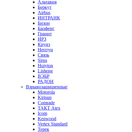
Альтавия
Беркут
Airbus
ИНТРАНК
Бизон
Баофенг
Гранит
ИРЗ
Круиз
Нептун
Связь
Sirus
Huiyton
Lisheng
ВЭБР
РАДОН
Взрывозащищенные
Motorola
Kirisun
Comrade
ТАКТ Atex
Icom
Kenwood
Vertex Standard
Терек