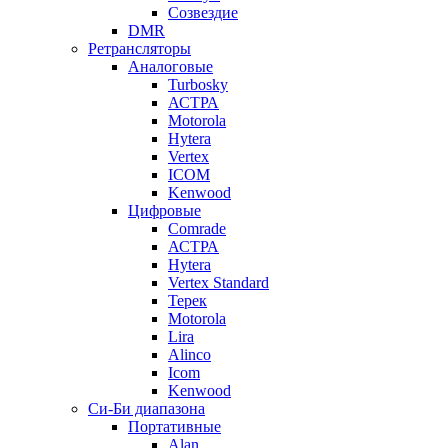
Созвездие
DMR
Ретрансляторы
Аналоговые
Turbosky
АСТРА
Motorola
Hytera
Vertex
ICOM
Kenwood
Цифровые
Comrade
АСТРА
Hytera
Vertex Standard
Терек
Motorola
Lira
Alinco
Icom
Kenwood
Си-Би диапазона
Портативные
Alan