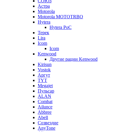
СОЮЗ
Астра
Motorola
Motorola MOTOTRBO
Hytera
Hytera PoC
Терек
Lira
Icom
Icom
Kenwood
Другие рации Kenwood
Kirisun
Vostok
Аргут
TYT
Megajet
Пульсар
ALAN
Combat
Ailunce
Abbree
Abell
Созвездие
AnyTone