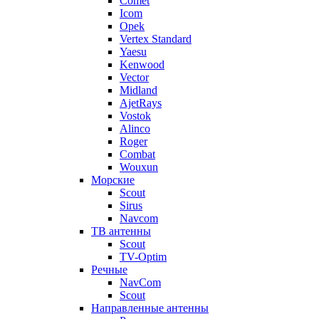
Comet
Icom
Opek
Vertex Standard
Yaesu
Kenwood
Vector
Midland
AjetRays
Vostok
Alinco
Roger
Combat
Wouxun
Морские
Scout
Sirus
Navcom
ТВ антенны
Scout
TV-Optim
Речные
NavCom
Scout
Направленные антенны