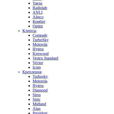
Yaesu
Radiolab
ANLI
Alinco
Комбат
Optim
Клипсы
Comrade
TurboSky
Motorola
Hytera
Kenwood
Vertex Standard
Vector
Icom
Крепления
Turbosky
Motorola
Hytera
Diamond
Sirus
Sirio
Midland
Alan
President