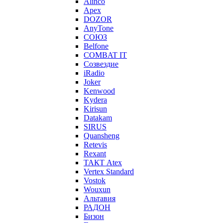
Alinco
Apex
DOZOR
AnyTone
СОЮЗ
Belfone
COMBAT IT
Созвездие
iRadio
Joker
Kenwood
Kydera
Kirisun
Datakam
SIRUS
Quansheng
Retevis
Rexant
ТАКТ Atex
Vertex Standard
Vostok
Wouxun
Альтавия
РАДОН
Бизон