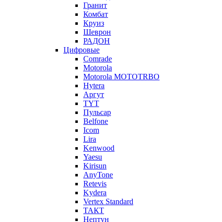
Гранит
Комбат
Круиз
Шеврон
РАДОН
Цифровые
Comrade
Motorola
Motorola MOTOTRBO
Hytera
Аргут
TYT
Пульсар
Belfone
Icom
Lira
Kenwood
Yaesu
Kirisun
AnyTone
Retevis
Kydera
Vertex Standard
ТАКТ
Нептун