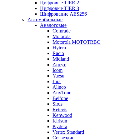
Цифровые TIER 2
Цифровые TIER 3
Шифрование AES256
Автомобильные
Аналоговые
Comrade
Motorola
Motorola MOTOTRBO
Hytera
Racio
Midland
Аргут
Icom
Yaesu
Lira
Alinco
AnyTone
Belfone
Sirus
Retevis
Kenwood
Kirisun
Kydera
Vertex Standard
Созвездие