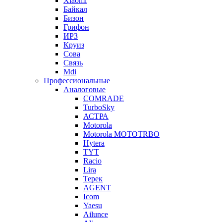
Xiaomi
Байкал
Бизон
Грифон
ИРЗ
Круиз
Сова
Связь
Mdi
Профессиональные
Аналоговые
COMRADE
TurboSky
АСТРА
Motorola
Motorola MOTOTRBO
Hytera
TYT
Racio
Lira
Терек
AGENT
Icom
Yaesu
Ailunce