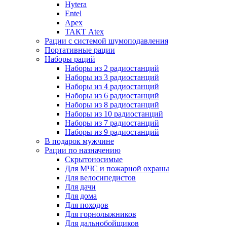
Hytera
Entel
Apex
ТАКТ Atex
Рации с системой шумоподавления
Портативные рации
Наборы раций
Наборы из 2 радиостанций
Наборы из 3 радиостанций
Наборы из 4 радиостанций
Наборы из 6 радиостанций
Наборы из 8 радиостанций
Наборы из 10 радиостанций
Наборы из 7 радиостанций
Наборы из 9 радиостанций
В подарок мужчине
Рации по назначению
Скрытоносимые
Для МЧС и пожарной охраны
Для велосипедистов
Для дачи
Для дома
Для походов
Для горнолыжников
Для дальнобойщиков