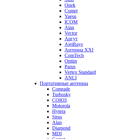
Opek
Comet
Yaesu
ICOM
Alan
Vector
Аргут
AjetRays
Антенна XXI
ComTech
Optim
Parus
Vertex Standard
ANLI
Портативные антенны
Comrade
Turbosky
СОЮЗ
Motorola
Hytera
Sirus
Alan
Diamond
MDI