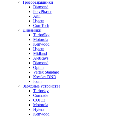
Грозоразрядники
Diamond
PolyPhaser
Anli
Hytera
ComTech
Динамики
TurboSky
Motorola
Kenwood
Hytera
Midland
AjetRays
Diamond
Optim
Vertex Standard
Комбат DNR
Icom
Зарядные устройства
Turbosky
Comrade
СОЮЗ
Motorola
Hytera
Kenwood