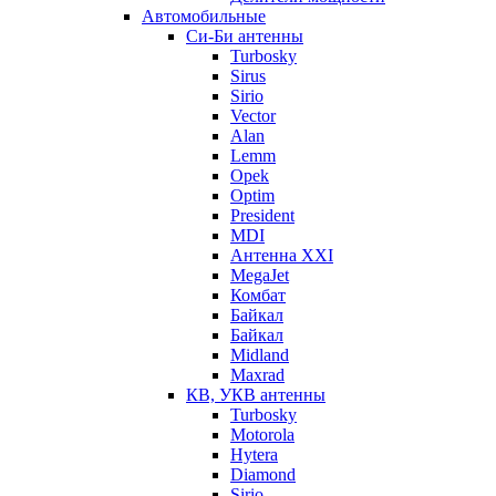
Автомобильные
Си-Би антенны
Turbosky
Sirus
Sirio
Vector
Alan
Lemm
Opek
Optim
President
MDI
Антенна XXI
MegaJet
Комбат
Байкал
Байкал
Midland
Maxrad
КВ, УКВ антенны
Turbosky
Motorola
Hytera
Diamond
Sirio