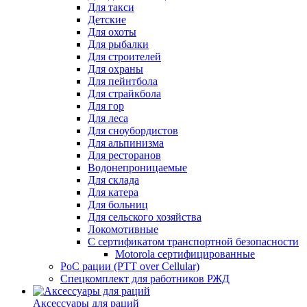
Для такси
Детские
Для охоты
Для рыбалки
Для строителей
Для охраны
Для пейнтбола
Для страйкбола
Для гор
Для леса
Для сноубордистов
Для альпинизма
Для ресторанов
Водонепроницаемые
Для склада
Для катера
Для больниц
Для сельского хозяйства
Локомотивные
С сертификатом транспортной безопасности
Motorola сертифицированные
PoC рации (PTT over Cellular)
Спецкомплект для работников РЖД
Аксессуары для раций