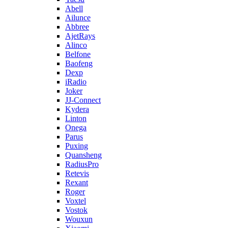
Abell
Ailunce
Abbree
AjetRays
Alinco
Belfone
Baofeng
Dexp
iRadio
Joker
JJ-Connect
Kydera
Linton
Onega
Parus
Puxing
Quansheng
RadiusPro
Retevis
Rexant
Roger
Voxtel
Vostok
Wouxun