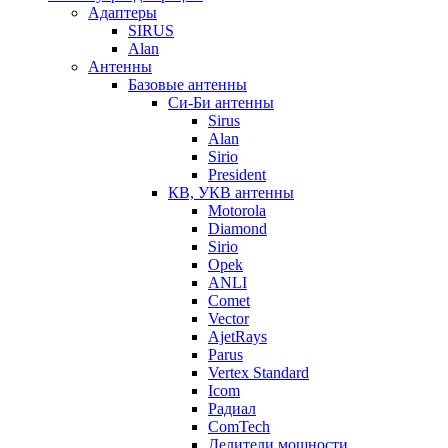
Адаптеры
SIRUS
Alan
Антенны
Базовые антенны
Си-Би антенны
Sirus
Alan
Sirio
President
КВ, УКВ антенны
Motorola
Diamond
Sirio
Opek
ANLI
Comet
Vector
AjetRays
Parus
Vertex Standard
Icom
Радиал
ComTech
Делители мощности