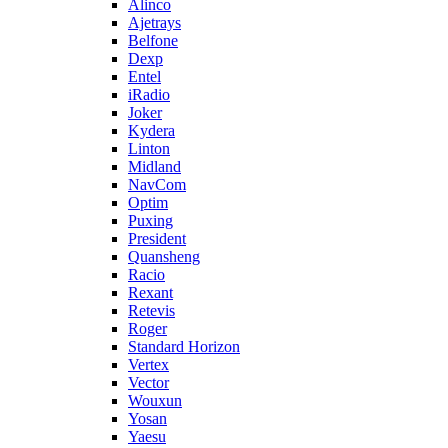
Alinco
Ajetrays
Belfone
Dexp
Entel
iRadio
Joker
Kydera
Linton
Midland
NavCom
Optim
Puxing
President
Quansheng
Racio
Rexant
Retevis
Roger
Standard Horizon
Vertex
Vector
Wouxun
Yosan
Yaesu