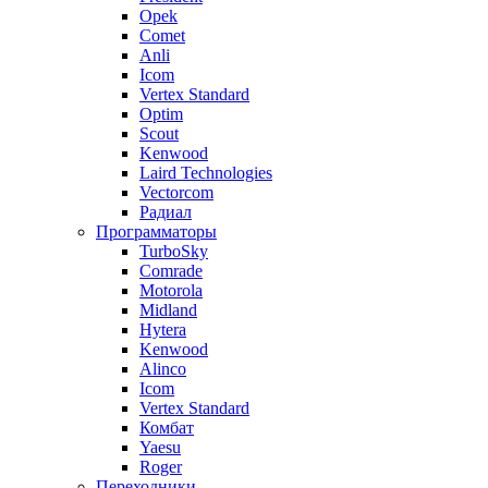
Opek
Comet
Anli
Icom
Vertex Standard
Optim
Scout
Kenwood
Laird Technologies
Vectorcom
Радиал
Программаторы
TurboSky
Comrade
Motorola
Midland
Hytera
Kenwood
Alinco
Icom
Vertex Standard
Комбат
Yaesu
Roger
Переходники