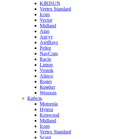
KIRISUN
Vertex Standard
Icom
Vector
Midland
Alan
Аргут
AjetRays
Peltor
NavCom
Racio
Linton
Vostok
Alinco
Roger
Комбат
Wouxun
Кабель
Motorola
Hytera
Kenwood
Midland
Icom
Vertex Standard
Scout