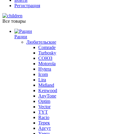
Войти
Регистрация
Все товары
Рации
Любительские
Comrade
Turbosky
СОЮЗ
Motorola
Hytera
Icom
Lira
Midland
Kenwood
AnyTone
Optim
Vector
TYT
Racio
Терек
Аргут
Yaesu