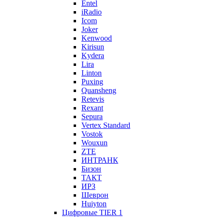
Entel
iRadio
Icom
Joker
Kenwood
Kirisun
Kydera
Lira
Linton
Puxing
Quansheng
Retevis
Rexant
Sepura
Vertex Standard
Vostok
Wouxun
ZTE
ИНТРАНК
Бизон
ТАКТ
ИРЗ
Шеврон
Huiyton
Цифровые TIER 1