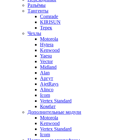
Разъёмы
Тангенты
Comrade
KIRISUN
Терек
Чехлы
Motorola
Hytera
Kenwood
Yaesu
Vector
Midland
Alan
Аргут
AjetRays
Alinco
Icom
Vertex Standard
Комбат
Дополнительные модули
Motorola
Kenwood
Vertex Standard
Icom