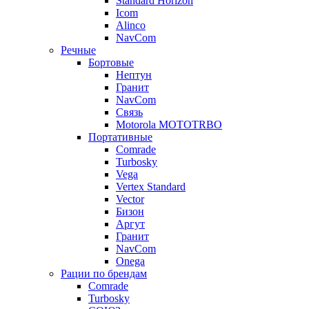
Standard Horizon
Icom
Alinco
NavCom
Речные
Бортовые
Нептун
Гранит
NavCom
Связь
Motorola MOTOTRBO
Портативные
Comrade
Turbosky
Vega
Vertex Standard
Vector
Бизон
Аргут
Гранит
NavCom
Onega
Рации по брендам
Comrade
Turbosky