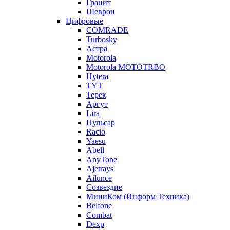
Гранит
Шеврон
Цифровые
COMRADE
Turbosky
Астра
Motorola
Motorola MOTOTRBO
Hytera
TYT
Терек
Аргут
Lira
Пульсар
Racio
Yaesu
Abell
AnyTone
Ajetrays
Ailunce
Созвездие
МиниКом (Информ Техника)
Belfone
Combat
Dexp