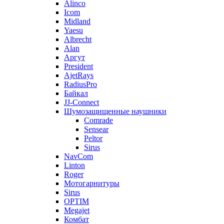
Alinco
Icom
Midland
Yaesu
Albrecht
Alan
Аргут
President
AjetRays
RadiusPro
Байкал
JJ-Connect
Шумозащищенные наушники
Comrade
Sensear
Peltor
Sirus
NavCom
Linton
Roger
Мотогарнитуры
Sirus
OPTIM
Megajet
Комбат