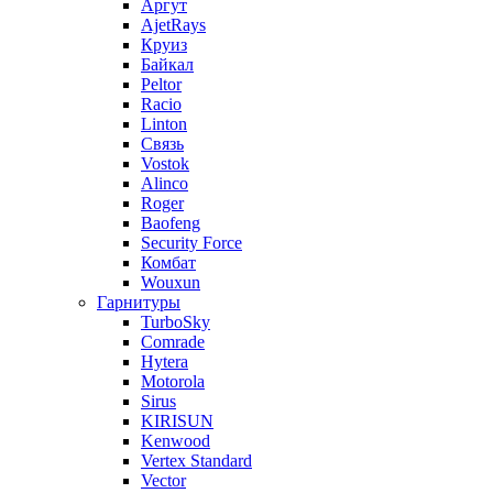
Аргут
AjetRays
Круиз
Байкал
Peltor
Racio
Linton
Связь
Vostok
Alinco
Roger
Baofeng
Security Force
Комбат
Wouxun
Гарнитуры
TurboSky
Comrade
Hytera
Motorola
Sirus
KIRISUN
Kenwood
Vertex Standard
Vector