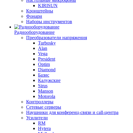
Настольные микрофоны
KIRISUN
Кронштейны
Фонари
Наборы инструментов
Радиооборудование
Преобразователи напряжения
Turbosky
Alan
Vega
President
Optim
Diamond
Базис
Калужские
Sirus
Manson
Motorola
Контроллеры
Сетевые серверы
Наушники для конференц-связи и call-центра
Усилители
RM
Hytera