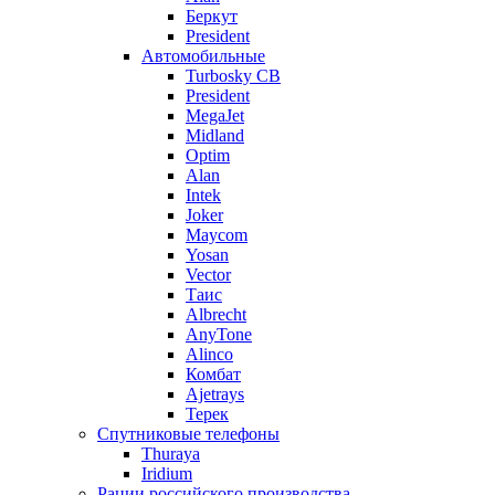
Беркут
President
Автомобильные
Turbosky CB
President
MegaJet
Midland
Optim
Alan
Intek
Joker
Maycom
Yosan
Vector
Таис
Albrecht
AnyTone
Alinco
Комбат
Ajetrays
Терек
Спутниковые телефоны
Thuraya
Iridium
Рации российского производства