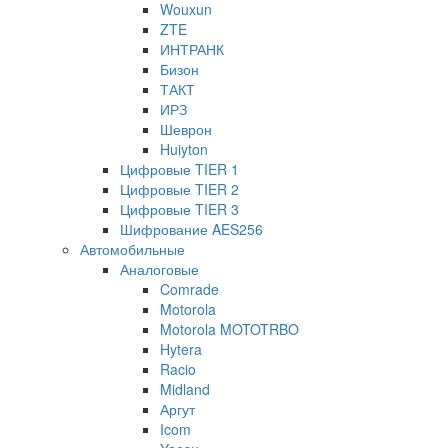
Wouxun
ZTE
ИНТРАНК
Бизон
ТАКТ
ИРЗ
Шеврон
Huiyton
Цифровые TIER 1
Цифровые TIER 2
Цифровые TIER 3
Шифрование AES256
Автомобильные
Аналоговые
Comrade
Motorola
Motorola MOTOTRBO
Hytera
Racio
Midland
Аргут
Icom