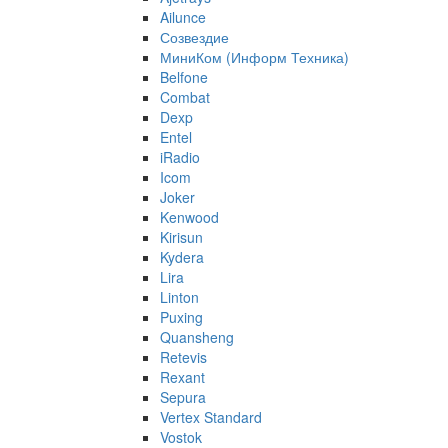
Ailunce
Созвездие
МиниКом (Информ Техника)
Belfone
Combat
Dexp
Entel
iRadio
Icom
Joker
Kenwood
Kirisun
Kydera
Lira
Linton
Puxing
Quansheng
Retevis
Rexant
Sepura
Vertex Standard
Vostok