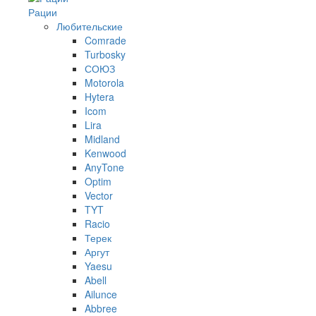
Рации
Любительские
Comrade
Turbosky
СОЮЗ
Motorola
Hytera
Icom
Lira
Midland
Kenwood
AnyTone
Optim
Vector
TYT
Racio
Терек
Аргут
Yaesu
Abell
Ailunce
Abbree