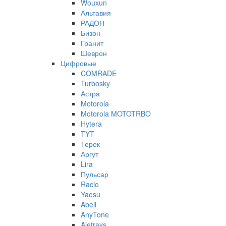
Wouxun
Альтавия
РАДОН
Бизон
Гранит
Шеврон
Цифровые
COMRADE
Turbosky
Астра
Motorola
Motorola MOTOTRBO
Hytera
TYT
Терек
Аргут
Lira
Пульсар
Racio
Yaesu
Abell
AnyTone
Ajetrays