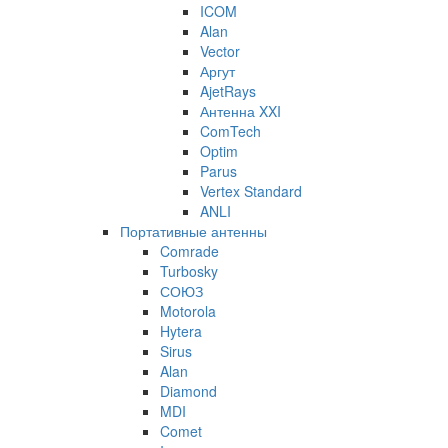
ICOM
Alan
Vector
Аргут
AjetRays
Антенна XXI
ComTech
Optim
Parus
Vertex Standard
ANLI
Портативные антенны
Comrade
Turbosky
СОЮЗ
Motorola
Hytera
Sirus
Alan
Diamond
MDI
Comet