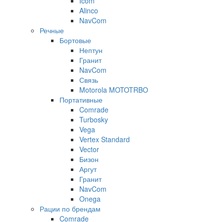
Icom
Alinco
NavCom
Речные
Бортовые
Нептун
Гранит
NavCom
Связь
Motorola MOTOTRBO
Портативные
Comrade
Turbosky
Vega
Vertex Standard
Vector
Бизон
Аргут
Гранит
NavCom
Onega
Рации по брендам
Comrade