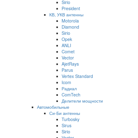
Sirio
President
КВ, УКВ антенны
Motorola
Diamond
Sirio
Opek
ANLI
Comet
Vector
AjetRays
Parus
Vertex Standard
Icom
Радиал
ComTech
Делители мощности
Автомобильные
Си-Би антенны
Turbosky
Sirus
Sirio
Vector