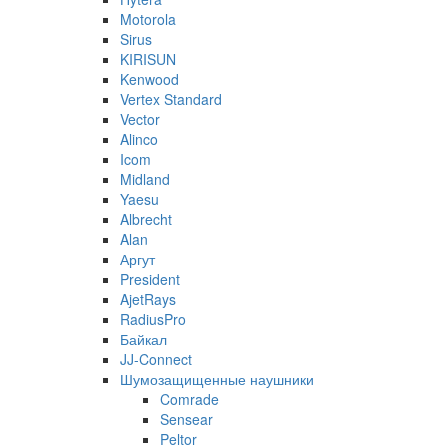
Motorola
Sirus
KIRISUN
Kenwood
Vertex Standard
Vector
Alinco
Icom
Midland
Yaesu
Albrecht
Alan
Аргут
President
AjetRays
RadiusPro
Байкал
JJ-Connect
Шумозащищенные наушники
Comrade
Sensear
Peltor