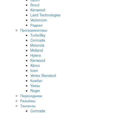
Scout
Kenwood
Laird Technologies
Vectorcom
Радиал
Программаторы
TurboSky
Comrade
Motorola
Midland
Hytera
Kenwood
Alinco
Icom
Vertex Standard
Комбат
Yaesu
Roger
Переходники
Разъёмы
Тангенты
Comrade