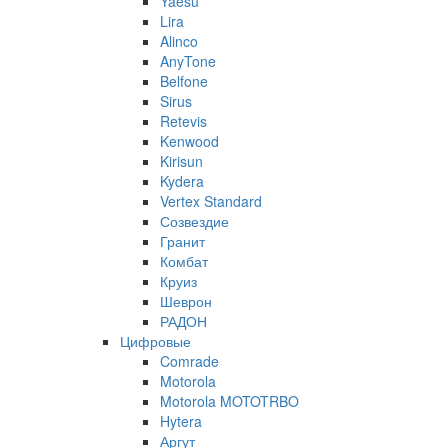
Yaesu
Lira
Alinco
AnyTone
Belfone
Sirus
Retevis
Kenwood
Kirisun
Kydera
Vertex Standard
Созвездие
Гранит
Комбат
Круиз
Шеврон
РАДОН
Цифровые
Comrade
Motorola
Motorola MOTOTRBO
Hytera
Аргут