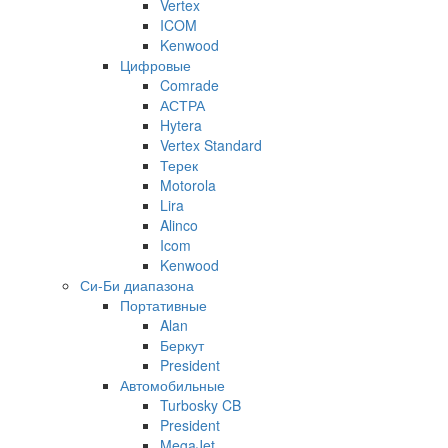
Vertex
ICOM
Kenwood
Цифровые
Comrade
АСТРА
Hytera
Vertex Standard
Терек
Motorola
Lira
Alinco
Icom
Kenwood
Си-Би диапазона
Портативные
Alan
Беркут
President
Автомобильные
Turbosky CB
President
MegaJet