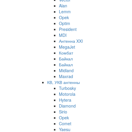
Alan
Lemm
Opek
Optim
President
MDI
Антенна XXI
MegaJet
Комбат
Байкал
Байкал
Midland
Maxrad
КВ, УКВ антенны
Turbosky
Motorola
Hytera
Diamond
Sirio
Opek
Comet
Yaesu