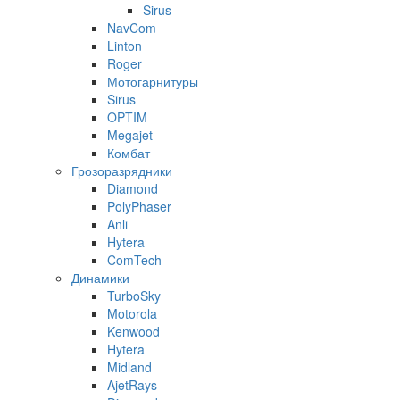
Sirus
NavCom
Linton
Roger
Мотогарнитуры
Sirus
OPTIM
Megajet
Комбат
Грозоразрядники
Diamond
PolyPhaser
Anli
Hytera
ComTech
Динамики
TurboSky
Motorola
Kenwood
Hytera
Midland
AjetRays