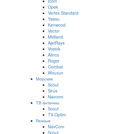
Icom
Opek
Vertex Standard
Yaesu
Kenwood
Vector
Midland
AjetRays
Vostok
Alinco
Roger
Combat
Wouxun
Морские
Scout
Sirus
Navcom
ТВ антенны
Scout
TV-Optim
Речные
NavCom
Scout