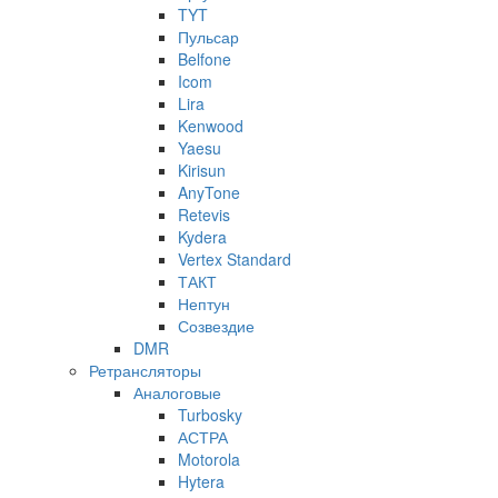
TYT
Пульсар
Belfone
Icom
Lira
Kenwood
Yaesu
Kirisun
AnyTone
Retevis
Kydera
Vertex Standard
ТАКТ
Нептун
Созвездие
DMR
Ретрансляторы
Аналоговые
Turbosky
АСТРА
Motorola
Hytera