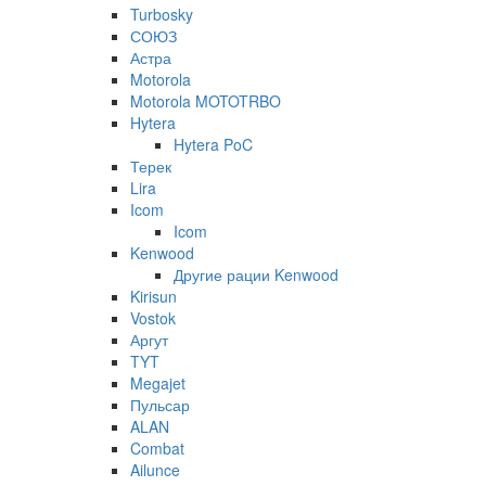
Turbosky
СОЮЗ
Астра
Motorola
Motorola MOTOTRBO
Hytera
Hytera PoC
Терек
Lira
Icom
Icom
Kenwood
Другие рации Kenwood
Kirisun
Vostok
Аргут
TYT
Megajet
Пульсар
ALAN
Combat
Ailunce