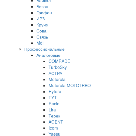
Байкал
Бизон
Грифон
ИРЗ
Круиз
Сова
Связь
Mdi
Профессиональные
Аналоговые
COMRADE
TurboSky
АСТРА
Motorola
Motorola MOTOTRBO
Hytera
TYT
Racio
Lira
Терек
AGENT
Icom
Yaesu