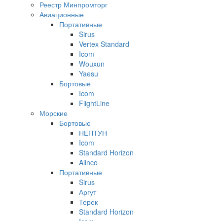
Реестр Минпромторг
Авиационные
Портативные
Sirus
Vertex Standard
Icom
Wouxun
Yaesu
Бортовые
Icom
FlightLine
Морские
Бортовые
НЕПТУН
Icom
Standard Horizon
Alinco
Портативные
Sirus
Аргут
Терек
Standard Horizon