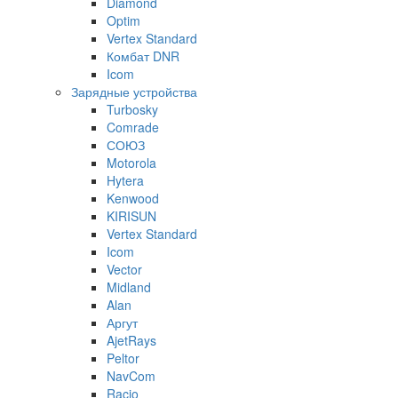
Diamond
Optim
Vertex Standard
Комбат DNR
Icom
Зарядные устройства
Turbosky
Comrade
СОЮЗ
Motorola
Hytera
Kenwood
KIRISUN
Vertex Standard
Icom
Vector
Midland
Alan
Аргут
AjetRays
Peltor
NavCom
Racio