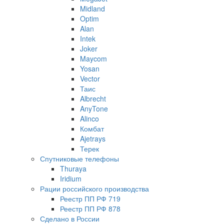
Midland
Optim
Alan
Intek
Joker
Maycom
Yosan
Vector
Таис
Albrecht
AnyTone
Alinco
Комбат
Ajetrays
Терек
Спутниковые телефоны
Thuraya
Iridium
Рации российского производства
Реестр ПП РФ 719
Реестр ПП РФ 878
Сделано в России