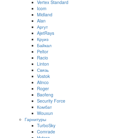
Vertex Standard
Icom
Midland
Alan
Аргут
AjetRays
Круиз
Байкал
Peltor
Racio
Linton
Связь
Vostok
Alinco
Roger
Baofeng
Security Force
Комбат
Wouxun
Гарнитуры
TurboSky
Comrade
Hytera