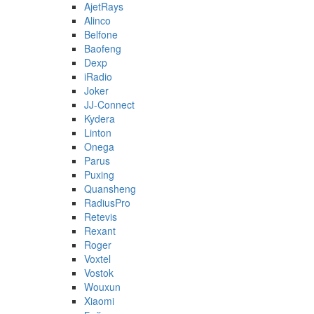
AjetRays
Alinco
Belfone
Baofeng
Dexp
iRadio
Joker
JJ-Connect
Kydera
Linton
Onega
Parus
Puxing
Quansheng
RadiusPro
Retevis
Rexant
Roger
Voxtel
Vostok
Wouxun
Xiaomi