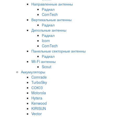
Направленные антенны
Радиал
ComTech
Вертикальные антенны
Радиал
Дипольные антенны
Радиал
Icom
ComTech
Панельные секторные антенны
Радиал
Wi-Fi антенны
Scout
Аккумуляторы
Comrade
TurboSky
СОЮЗ
Motorola
Hytera
Kenwood
KIRISUN
Vector