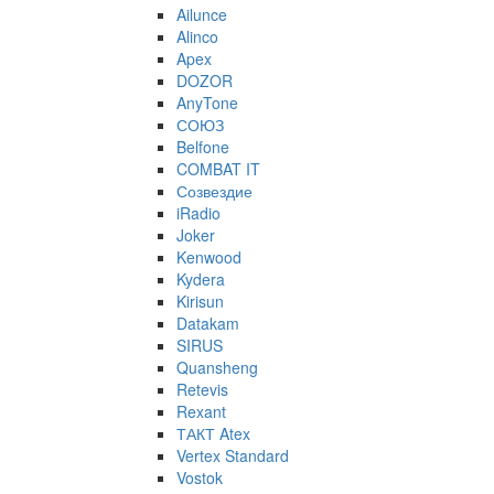
Ailunce
Alinco
Apex
DOZOR
AnyTone
СОЮЗ
Belfone
COMBAT IT
Созвездие
iRadio
Joker
Kenwood
Kydera
Kirisun
Datakam
SIRUS
Quansheng
Retevis
Rexant
ТАКТ Atex
Vertex Standard
Vostok