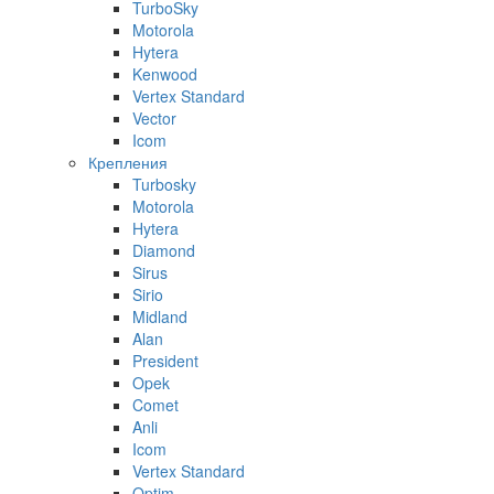
TurboSky
Motorola
Hytera
Kenwood
Vertex Standard
Vector
Icom
Крепления
Turbosky
Motorola
Hytera
Diamond
Sirus
Sirio
Midland
Alan
President
Opek
Comet
Anli
Icom
Vertex Standard
Optim