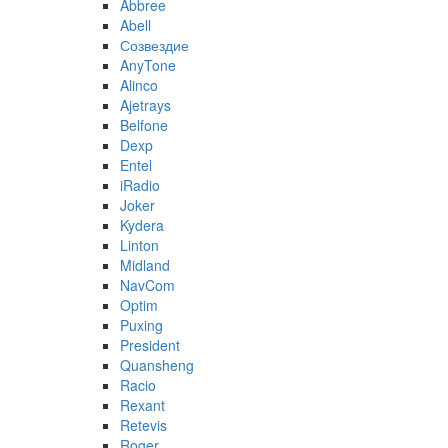
Abbree
Abell
Созвездие
AnyTone
Alinco
Ajetrays
Belfone
Dexp
Entel
iRadio
Joker
Kydera
Linton
Midland
NavCom
Optim
Puxing
President
Quansheng
Racio
Rexant
Retevis
Roger